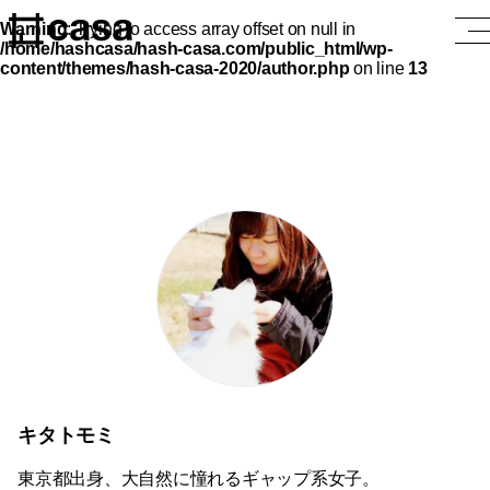
Warning
: Trying to access array offset on null in
/home/hashcasa/hash-casa.com/public_html/wp-
content/themes/hash-casa-2020/author.php
on line
13
キタトモミ
東京都出身、大自然に憧れるギャップ系女子。