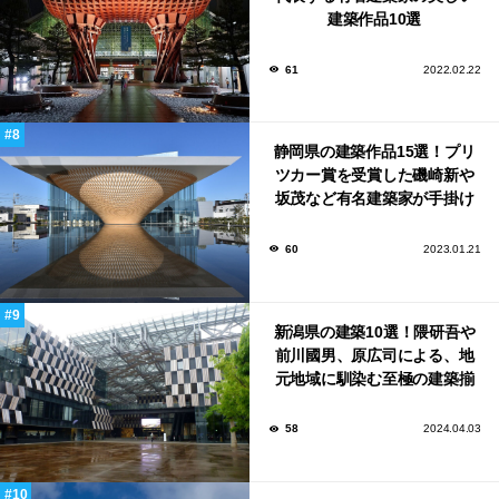
建築作品10選
61
2022.02.22
静岡県の建築作品15選！プリ
ツカー賞を受賞した磯崎新や
坂茂など有名建築家が手掛け
た美しい建築も多数！
60
2023.01.21
新潟県の建築10選！隈研吾や
前川國男、原広司による、地
元地域に馴染む至極の建築揃
い！
58
2024.04.03