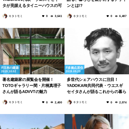
タが見据えるタイニーハウスの可
ンとは!?
能性
キタトモミ
キタトモミ
0
3,641
0
6,487
日本の建築
多拠点居住
2019.10.02
2019.09.23
著名建築家の展覧会を開催！
多世代シェアハウスに注目！
TOTOギャラリー間・片桐真理子
YADOKARI共同代表・ウエスギ
さんが語るADVVTの魅力
セイタさんが語るこれからの暮ら
し。
キタトモミ
キタトモミ
0
2,400
0
2,074