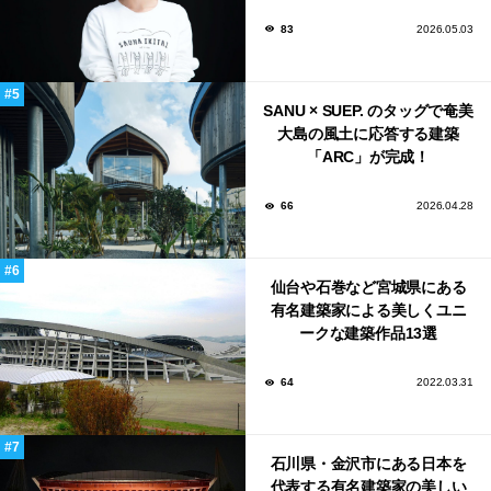
し”
83
2026.05.03
SANU × SUEP. のタッグで奄美
大島の風土に応答する建築
「ARC」が完成！
66
2026.04.28
仙台や石巻など宮城県にある
有名建築家による美しくユニ
ークな建築作品13選
64
2022.03.31
石川県・金沢市にある日本を
代表する有名建築家の美しい