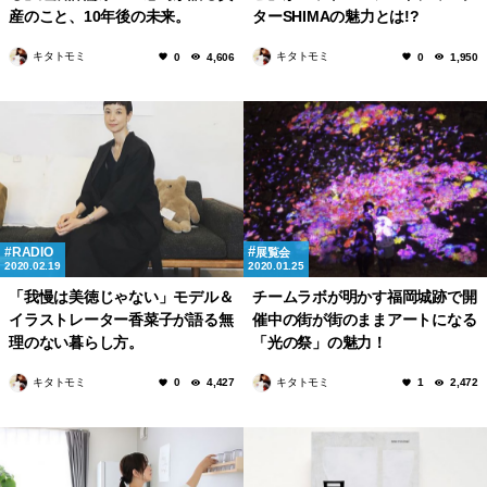
産のこと、10年後の未来。
ターSHIMAの魅力とは!?
キタトモミ
キタトモミ
0
4,606
0
1,950
RADIO
展覧会
2020.02.19
2020.01.25
「我慢は美徳じゃない」モデル＆
チームラボが明かす福岡城跡で開
イラストレーター香菜子が語る無
催中の街が街のままアートになる
理のない暮らし方。
「光の祭」の魅力！
キタトモミ
キタトモミ
0
4,427
1
2,472