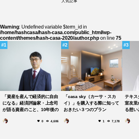
人気記事
Warning
: Undefined variable $term_id in
/home/hashcasa/hash-casa.com/public_html/wp-
content/themes/hash-casa-2020/author.php
on line
75
1
2
3
「資産を産んで経済的に自由
「casa sky（カーサ・スカ
テキス
になる」経済評論家・上念司
イ）」を購入する際に知って
室友里
が語る資産のこと、10年後の
おきたい３つのプラン
る想い
未来。
んだこ
0
4,606
1
7,178