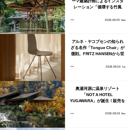
ーマ建築計画によるインスタ
レーション「循環する竹風
鈴」が公開！
2026.08.05
Wed
アルネ・ヤコブセンの知られ
ざる名作「Tongue Chair」が
復刻。FRITZ HANSENから世
界で唯一、日本で発売開始！
2026.08.04
Tue
奥湯河原に温泉リゾート
「NOT A HOTEL
YUGAWARA」が誕生！販売を
日本・海外同時に開始！
2026.08.03
Mon