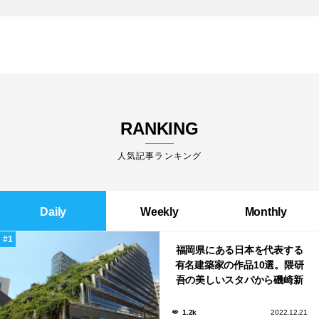
RANKING
人気記事ランキング
Daily
Weekly
Monthly
福岡県にある日本を代表する
有名建築家の作品10選。隈研
吾の美しいスタバから磯崎新
による鮨屋まで！
1.2k
2022.12.21