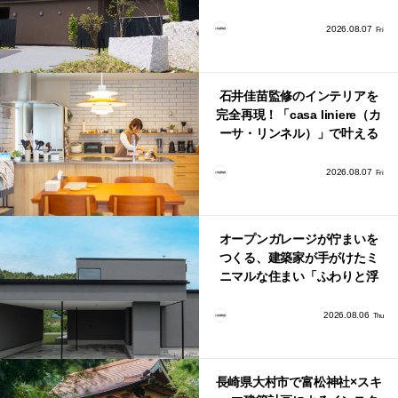
型ショールームがオープン！
2026.08.07
Fri
石井佳苗監修のインテリアを
完全再現！「casa liniere（カ
ーサ・リンネル）」で叶える
北欧ナチュラルな部屋づく
り。
2026.08.07
Fri
オープンガレージが佇まいを
つくる、建築家が手がけたミ
ニマルな住まい「ふわりと浮
かび上がる住まい」
2026.08.06
Thu
長崎県大村市で富松神社×スキ