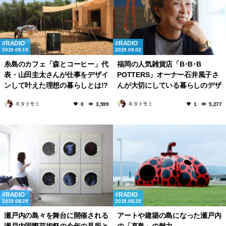
RADIO
RADIO
2019.09.19
2019.09.02
糸島のカフェ「森とコーヒー」代
福岡の人気雑貨店「B･B･B
表・山田圭太さんが仕事をデザイ
POTTERS」オーナー石井風子さ
ンして叶えた理想の暮らしとは!?
んが大切にしている暮らしのデザ
インとは!?
キタトモミ
キタトモミ
0
3,599
1
5,277
RADIO
RADIO
2019.08.29
2019.08.25
瀬戸内の島々を舞台に開催される
アートや建築の島になった瀬戸内
瀬戸内国際芸術祭の今年の見所と
の「直島」の魅力。