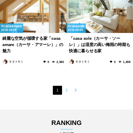
casaamare
casasole
2019.05.09
2019.05.05
綺麗な空気が循環する家「casa
「casa sole（カーサ・ソー
amare（カーサ・アマーレ）」の
レ）」は湿度の高い梅雨の時期も
魅力
快適に暮らせる家
キタトモミ
キタトモミ
0
2,380
0
1,498
1
2
3
RANKING