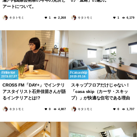
アートについて。
キタトモミ
キタトモミ
1
2,268
1
6,179
interior
casaskip
2019.07.27
2019.05.16
CROSS FM「DAY+」でインテリ
スキップフロアだけじゃない！
アスタイリスト石井佳苗さんが語
「casa skip（カーサ・スキッ
るインテリアとは!?
プ）」が快適な住宅である理由
キタトモミ
キタトモミ
0
4,807
0
1,737