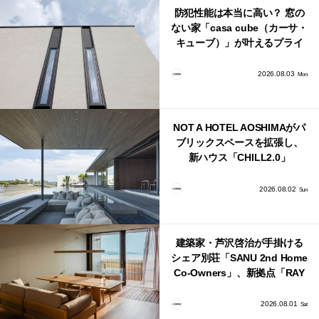
防犯性能は本当に高い？ 窓の
ない家「casa cube（カーサ・
キューブ）」が叶えるプライ
バシーと安心感の正体
2026.08.03
Mon
NOT A HOTEL AOSHIMAがパ
ブリックスペースを拡張し、
新ハウス「CHILL2.0」
「COAST」が開業！
2026.08.02
Sun
建築家・芦沢啓治が手掛ける
シェア別荘「SANU 2nd Home
Co-Owners」、新拠点「RAY
館山」が販売開始
2026.08.01
Sat