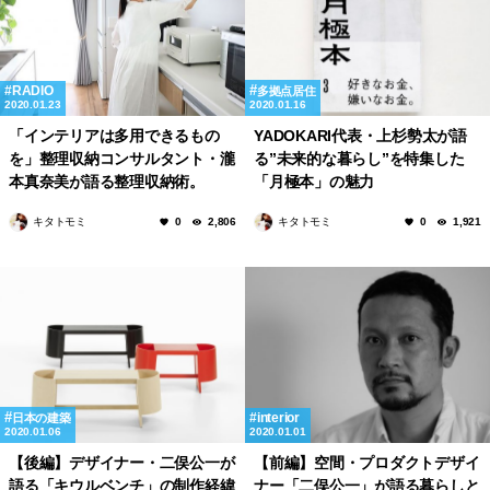
RADIO
多拠点居住
2020.01.23
2020.01.16
「インテリアは多用できるもの
YADOKARI代表・上杉勢太が語
を」整理収納コンサルタント・瀧
る”未来的な暮らし”を特集した
本真奈美が語る整理収納術。
「月極本」の魅力
キタトモミ
キタトモミ
0
2,806
0
1,921
interior
日本の建築
2020.01.06
2020.01.01
【後編】デザイナー・二俣公一が
【前編】空間・プロダクトデザイ
語る「キウルベンチ」の制作経緯
ナー「二俣公一」が語る暮らしと