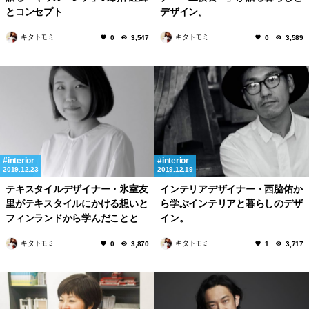
とコンセプト
デザイン。
キタトモミ
キタトモミ
0
3,547
0
3,589
interior
interior
2019.12.23
2019.12.19
テキスタイルデザイナー・氷室友
インテリアデザイナー・西脇佑か
里がテキスタイルにかける想いと
ら学ぶインテリアと暮らしのデザ
フィンランドから学んだことと
イン。
は!?
キタトモミ
キタトモミ
0
3,870
1
3,717