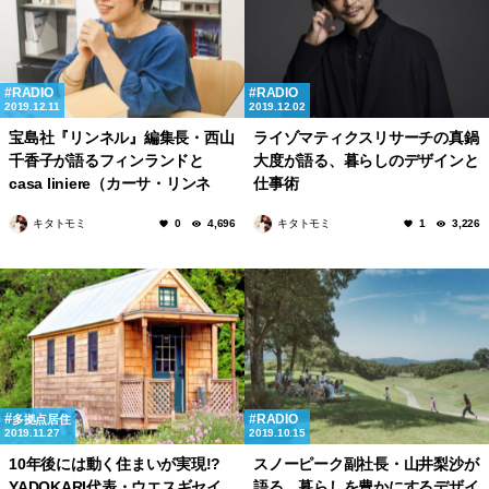
RADIO
RADIO
2019.12.11
2019.12.02
宝島社『リンネル』編集長・西山
ライゾマティクスリサーチの真鍋
千香子が語るフィンランドと
大度が語る、暮らしのデザインと
casa liniere（カーサ・リンネ
仕事術
ル）の魅力
キタトモミ
キタトモミ
0
4,696
1
3,226
RADIO
多拠点居住
2019.11.27
2019.10.15
10年後には動く住まいが実現!?
スノーピーク副社長・山井梨沙が
YADOKARI代表・ウエスギセイ
語る、暮らしを豊かにするデザイ