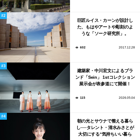
巨匠ルイス・カーンが設計し
た、もはやアートや彫刻のよ
うな「ソーク研究所」。
602
2017.12.28
建築家・中川宏文によるブラ
ンド「Sein」 1stコレクション
展示会が表参道にて開催！
115
2026.05.04
朝の光とサウナで整える暮ら
し──タレント・清水みさとが
大切にする“気持ちいい暮ら