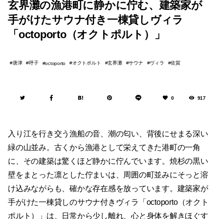
玄界灘の漁港町に静かに佇む、建築家が
手がけたサウナ付き一棟貸しヴィラ
「octoporto（オクトポルト）」
唐津
呼子
オクトポルト
玄界灘
サウナ
ヴィラ
佐賀
octoporto
0
917
入り江を行き交う漁船の音、潮の匂い、背後にせまる深い
緑の山並み。古くから漁港として栄えてきた港町の一角
に、その建築は驚くほど静かに佇んでいます。焼杉の黒い
壁をまとった凛とした佇まいは、周囲の町並みにそっと溶
け込みながらも、確かな存在感を放っています。建築家が
手がけた一棟貸しのサウナ付きヴィラ「octoporto（オクト
ポルト）」は、日常から少し離れ、心と身体を解きほぐす