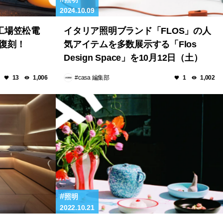
2024.10.09
町工場笠松電
イタリア照明ブランド「FLOS」の人
復刻！
気アイテムを多数展示する「Flos
Design Space」を10月12日（土）
IDC OTSUKA 新宿ショールームに新
#casa 編集部
13
1,006
1
1,002
設！
照明
2022.10.21