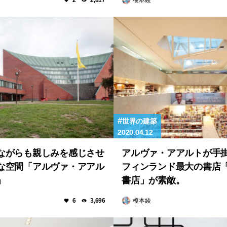
2
2,817
世界の建築
2020.04.12
ながらも親しみを感じさせ
アルヴァ・アアルトが手
な空間「アルヴァ・アアル
フィンランド最大の書店
」
書店」が素敵。
榎本綾
6
3,696