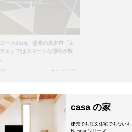
ローネ2019、照明の見本市「エ
ジョージ・ネルソン
チェ」ではスマートな照明が数
ブル・ランプ」シリ
。
編集部
#casa 編集部
1
4,021
casa の家
建売でも注文住宅でもないも
性 casa シリーズ。