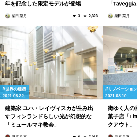
年を記念した限定モデルが登場
「Taveg
ン！
柴田 菜月
柴田 菜月
3
2,323
世界の建築
リノベーショ
2021.08.22
2021.08.10
建築家 ユハ・レイヴィスカが生み出
街ゆく人の
すフィンランドらしい光が幻想的な
菓子店「Li
「ミュールマキ教会」
クアウト。
田原 良真
田原 良真