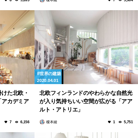
8
5,693
7
3,904
世界の建築
2020.04.01
掛けた北欧・
北欧フィンランドのやわらかな自然光
「アカデミア
が入り気持ちいい空間が広がる「アア
ルト・アトリエ」
榎本綾
7
6,156
1
5,751