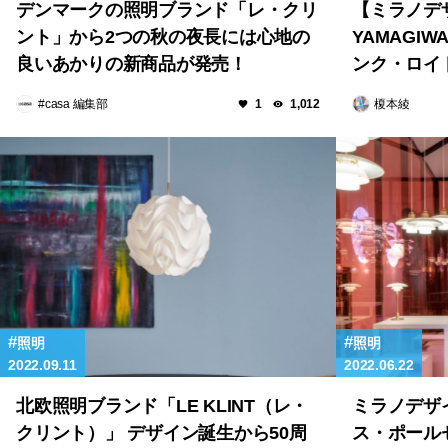
デンマークの照明ブランド「レ・クリ
【ミラノデザ
ント」から2つの秋の夜長には心地の
YAMAGI
良いあかりの新商品が発売！
ンク・ロイ
ォーカス。
#casa 編集部
榎本綾
1
1,012
照明
照明
2022.09.11
2022.06.22
北欧照明ブランド「LE KLINT（レ・
ミラノデザイ
クリント）」 デザイン誕生から50周
ス・ポール