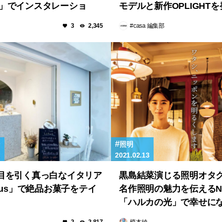
gia」でインスタレーショ
モデルと新作OPLIGHT
#casa 編集部
3
2,345
ン
照明
2021.02.13
目を引く真っ白なイタリア
黒島結菜演じる照明オタ
tus」で絶品お菓子をテイ
名作照明の魅力を伝えるN
「ハルカの光」で幸せに
探す。
榎本綾