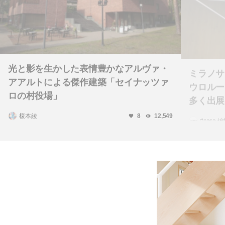
光と影を生かした表情豊かなアルヴァ・
ミラノサ
アアルトによる傑作建築「セイナッツァ
ウロルー
ロの村役場」
多く出展
榎本綾
#casa 
8
12,549