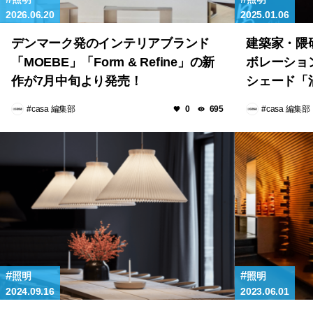
2026.06.20
2025.01.06
デンマーク発のインテリアブランド
建築家・隈
「MOEBE」「Form & Refine」の新
ボレーショ
作が7月中旬より発売！
シェード「
#casa 編集部
#casa 編集部
0
695
照明
照明
2024.09.16
2023.06.01