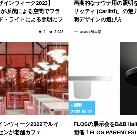
インウィーク2023】
画期的なサウナ用の照明
WAが坂茂による空間でフラ
リッティ (Cariitti)」
ド・ライトによる照明にフ
明デザインの選び方
#casa 編集部
1
2,948
照明
2022.04.07
ンウィーク2022でルイ
FLOSの展示会をB&B Itali
センが老舗カフェ
開催！FLOS PARENTES