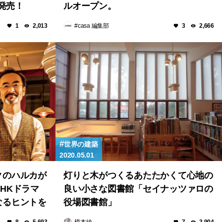
を発売！
ルオープン。
#casa 編集部
1
2,013
3
2,666
世界の建築
2020.05.01
クのハルカが
灯りと木がつくるあたたかくて心地の
HKドラマ
良い小さな図書館「セイナッツァロの
なるヒントを
役場図書館」
榎本綾