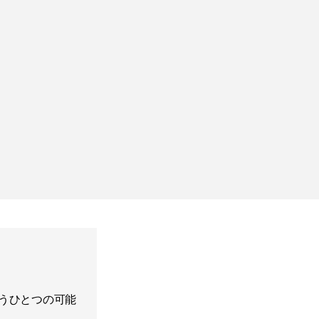
による名作照明「バ
灯りと木がつくるあたたかく
ーズ。
い小さな図書館「セイナッツ
図書館」
榎本綾
62
5,687
うひとつの可能