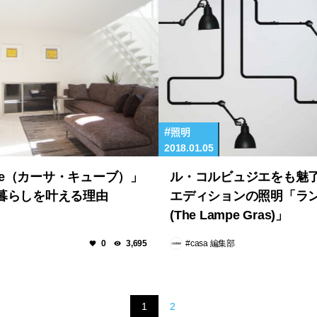
照明
2018.01.05
cube（カーサ・キューブ）」
ル・コルビュジエをも魅了
暮らしを叶える理由
エディションの照明「ラ
(The Lampe Gras)」
#casa 編集部
0
3,695
1
2