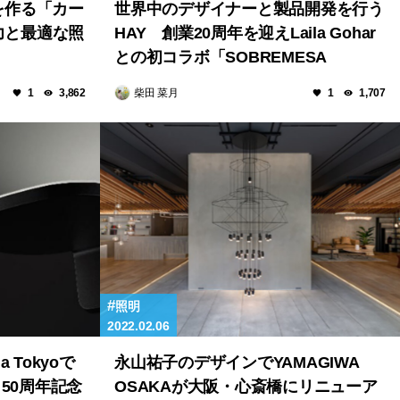
を作る「カー
世界中のデザイナーと製品開発を行う
の魅力と最適な照
HAY 創業20周年を迎えLaila Gohar
との初コラボ「SOBREMESA
COLLECTION」発売
柴田 菜月
1
3,862
1
1,707
照明
2022.02.06
a Tokyoで
永山祐子のデザインでYAMAGIWA
I 50周年記念
OSAKAが大阪・心斎橋にリニューア