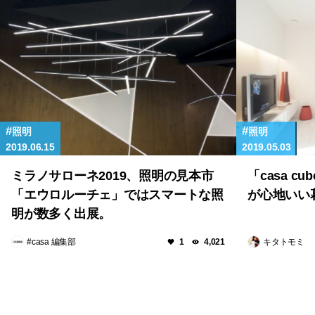
照明
照明
2019.06.15
2019.05.03
ミラノサローネ2019、照明の見本市
「casa 
「エウロルーチェ」ではスマートな照
が心地いい
明が数多く出展。
#casa 編集部
キタトモミ
1
4,021