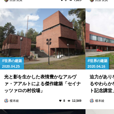
6
7,015
世界の建築
世界の建築
2020.04.25
2020.04.16
光と影を生かした表情豊かなアルヴ
迫力があり
ァ・アアルトによる傑作建築「セイナ
るやわらか
ッツァロの村役場」
ト記念講堂
榎本綾
榎本綾
8
12,549