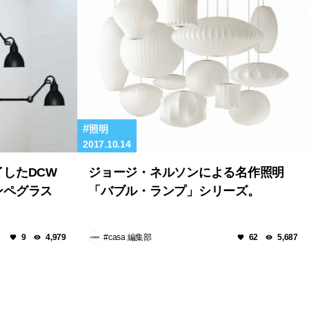
照明
2017.10.14
したDCW
ジョージ・ネルソンによる名作照明
ンペグラス
「バブル・ランプ」シリーズ。
#casa 編集部
9
4,979
62
5,687