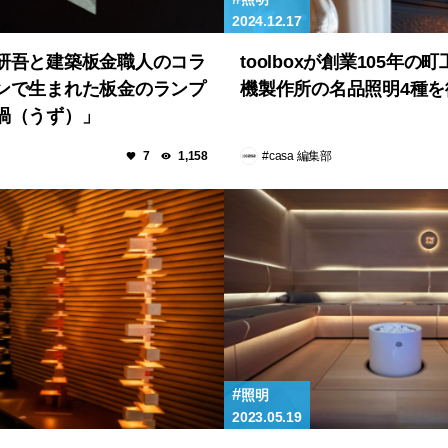
2024.12.17
研吾と建築板金職人のコラ
toolboxが創業105年の
ンで生まれた板金のランプ
機製作所の名品照明4種を
渦（うず）」
#casa 編集部
7
1,158
照明
2023.05.19