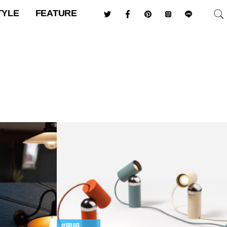
TYLE
FEATURE
照明