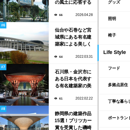
の風土に応答する
グッズ
建築「ARC」が完
2026.04.28
66
成！
照明
仙台や石巻など宮
椅子
城県にある有名建
築家による美しく
ユニークな建築作
Life Style
2022.03.31
64
品13選
フード
石川県・金沢市に
ある日本を代表す
多拠点居住
る有名建築家の美
しい建築作品10選
2022.02.22
61
丁寧な暮ら
静岡県の建築作品
ポートラン
15選！プリツカー
賞を受賞した磯崎