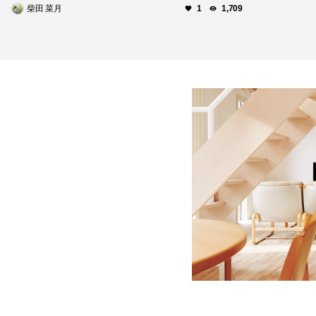
柴田 菜月
1
1,709