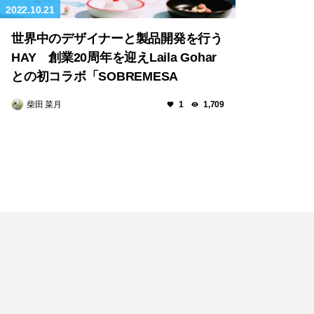
2022.10.21
世界中のデザイナーと製品開発を行う
HAY 創業20周年を迎えLaila Gohar
との初コラボ「SOBREMESA
COLLECTION」発売
柴田 菜月
1
1,709