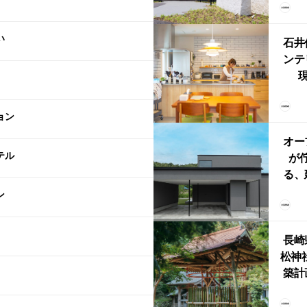
（グ
東北
い
型シ
石井
ンテ
現
lin
リン
ョン
える
ルな
オー
テル
が
る、
けた
ン
まい
か
長崎
松神
築計
ス
「