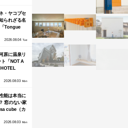
」が公開！
ネ・ヤコブセ
知られざる名
「Tongue
air」が復刻。
2026.08.04
TZ HANSENか
Tue
界で唯一、日
河原に温泉リ
で発売開始！
ト「NOT A
HOTEL
GAWARA」が
2026.08.03
生！販売を日
Mon
海外同時に開
性能は本当に
始！
？ 窓のない家
sa cube（カ
サ・キュー
2026.08.03
」が叶えるプ
Mon