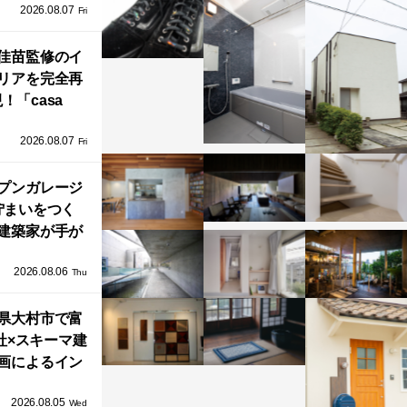
2026.08.07
ラフテクト）
Fri
エリア初の大
ョールームが
佳苗監修のイ
リアを完全再
オープン！
！「casa
iere（カーサ・
2026.08.07
ネル）」で叶
Fri
北欧ナチュラ
部屋づくり。
プンガレージ
佇まいをつく
建築家が手が
ミニマルな住
2026.08.06
「ふわりと浮
Thu
び上がる住ま
県大村市で富
い」
社×スキーマ建
画によるイン
タレーション
2026.08.05
循環する竹風
Wed