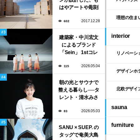
はやアートや彫刻
のような「ソーク
理想の住ま
2017.12.28
602
研究所」。
interior
建築家・中川宏文
によるブランド
「Sein」 1stコレ
リノベーシ
クション展示会が
2026.05.04
115
表参道にて開催！
デザインホ
朝の光とサウナで
北欧デザイ
整える暮らし──タ
レント・清水みさ
とが大切にする“気
sauna
2026.05.03
83
持ちいい暮らし”
furniture
SANU × SUEP. の
タッグで奄美大島