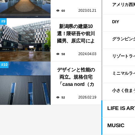
新や坂茂など有名
アメリカ西
2023.01.21
60
建築家が手掛けた
美しい建築も多
DIY
新潟県の建築10
数！
選！隈研吾や前川
グランピン
國男、原広司によ
る、地元地域に馴
2024.04.03
58
染む至極の建築揃
リゾートラ
い！
デザインと性能の
ミニマルラ
両立。規格住宅
「casa nord（カ
小さく住ま
ーサ・ノルド）」
2026.02.19
52
のスリット窓に隠
された、断熱と採
LIFE IS AR
光の秘密
MUSIC