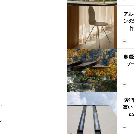
鈴
アル
ンの
作
Ch
FRI
ら世
奥湯
本
ゾー
YU
誕
本・
防犯
し
高い
「ca
ド
ー
ブ）