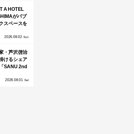
バシーと安心
T A HOTEL
感の正体
SHIMAがパブ
クスペースを
し、新ハウス
2026.08.02
HILL2.0」
Sun
OAST」が開
家・芦沢啓治
業！
掛けるシェア
SANU 2nd
Home Co-
2026.08.01
ers」、新拠点
Sat
AY 館山」が販
売開始