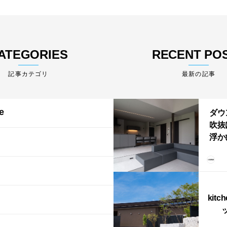
ATEGORIES
RECENT PO
最新の記事
e
ダウ
吹抜
浮か
「ふ
上が
LD
kitc
ス）