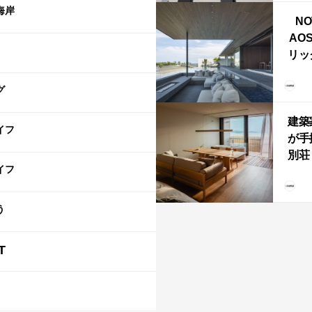
ライ
海岸
NO
AO
リッ
拡張
「C
グ
「C
建築
イフ
が手
別荘「
イフ
Own
「R
う
T