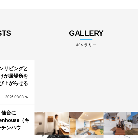
STS
GALLERY
ギャラリー
ンリビングと
けが居場所を
び上がらせる
わりと浮かび
2026.08.08
る住まい」の
Sat
Kとインテリア
仙台に
henhouse（キ
ッチンハウ
/GRAFTEKT