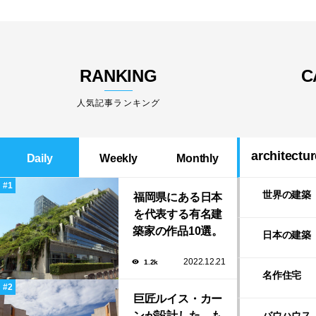
RANKING
C
人気記事ランキング
architectur
Daily
Weekly
Monthly
世界の建築
福岡県にある日本
を代表する有名建
築家の作品10選。
日本の建築
隈研吾の美しいス
2022.12.21
1.2k
タバから磯崎新に
名作住宅
よる鮨屋まで！
巨匠ルイス・カー
ンが設計した、も
バウハウス