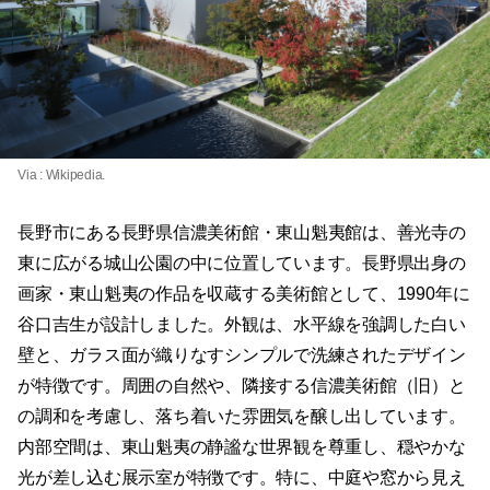
Via :
Wikipedia
.
長野市にある長野県信濃美術館・東山魁夷館は、善光寺の
東に広がる城山公園の中に位置しています。長野県出身の
画家・東山魁夷の作品を収蔵する美術館として、1990年に
谷口吉生が設計しました。外観は、水平線を強調した白い
壁と、ガラス面が織りなすシンプルで洗練されたデザイン
が特徴です。周囲の自然や、隣接する信濃美術館（旧）と
の調和を考慮し、落ち着いた雰囲気を醸し出しています。
内部空間は、東山魁夷の静謐な世界観を尊重し、穏やかな
光が差し込む展示室が特徴です。特に、中庭や窓から見え