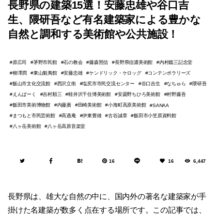
長野県の建築15選！安藤忠雄や谷口吉
生、隈研吾など有名建築家による豊かな
自然と調和する美術館や公共施設！
原広司
茅野市民館
石の教会
藤森照信
長野県信濃美術館
内村鑑三記念堂
柳澤潤
東山魁夷館
安藤忠雄
ケンドリック・ケロッグ
コンテンポラリーズ
飯山市文化交流館
西沢立衛
塩尻市市民交流センター
谷口吉生
なちゅら
隈研吾
えんぱーく
吉村順三
軽井沢千住博美術館
安曇野ちひろ美術館
村野藤吾
飯田市美術博物館
内藤廣
田崎美術館
小海町高原美術館
SANAA
まつもと市民芸術館
高過庵
伊東豊雄
古谷誠章
飯田市小笠原資料館
八ヶ岳美術館
八ヶ岳高原音楽堂
16
16
6,447
長野県は、雄大な自然の中に、国内外の著名な建築家が手
掛けた名建築が数多く点在する場所です。この記事では、