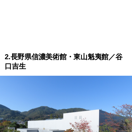
2.長野県信濃美術館・東山魁夷館／谷
口吉生