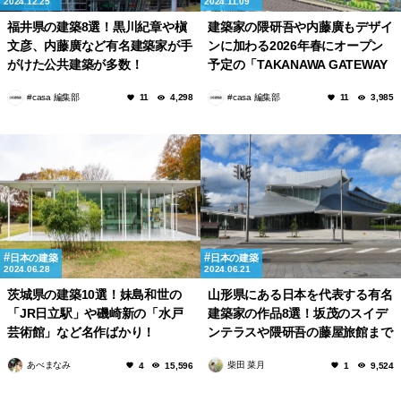
2024.12.25
2024.11.09
福井県の建築8選！黒川紀章や槇
建築家の隈研吾や内藤廣もデザイ
文彦、内藤廣など有名建築家が手
ンに加わる2026年春にオープン
がけた公共建築が多数！
予定の「TAKANAWA GATEWAY
CITY」のまちびらきが来年3月に
#casa 編集部
#casa 編集部
11
4,298
11
3,985
開催！
日本の建築
日本の建築
2024.06.28
2024.06.21
茨城県の建築10選！妹島和世の
山形県にある日本を代表する有名
「JR日立駅」や磯崎新の「水戸
建築家の作品8選！坂茂のスイデ
芸術館」など名作ばかり！
ンテラスや隈研吾の藤屋旅館まで
あべまなみ
柴田 菜月
4
15,596
1
9,524