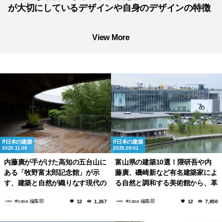
が大切にしているデザインや自身のデザインの特徴
View More
日本の建築
日本の建築
2025.11.08
2025.09.01
内藤廣が手がけた高知の五台山に
富山県の建築10選！隈研吾や内
ある「牧野富太郎記念館」が示
藤廣、磯崎新など有名建築家によ
す、建築と自然が織りなす現代の
る自然と調和する美術館から、革
日本庭園
新的な公共施設など！
#casa 編集部
#casa 編集部
12
1,267
12
7,850