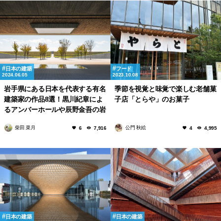
日本の建築
フード
2024.06.05
2023.10.08
岩手県にある日本を代表する有名
季節を視覚と味覚で楽しむ老舗菓
建築家の作品8選！黒川紀章によ
子店「とらや」のお菓子
るアンバーホールや辰野金吾の岩
手銀行赤レンガ館まで！
柴田 菜月
公門 秋絵
6
7,916
4
4,995
日本の建築
日本の建築