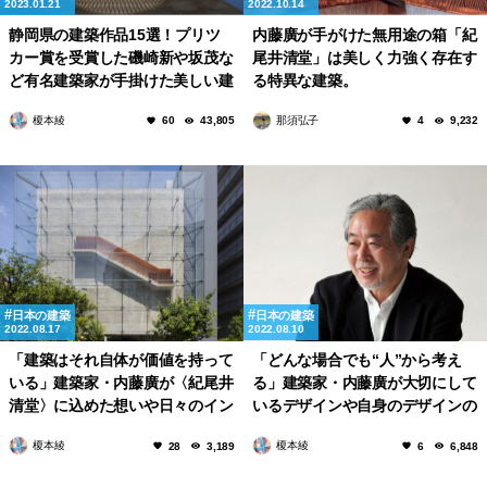
2023.01.21
2022.10.14
静岡県の建築作品15選！プリツ
内藤廣が手がけた無用途の箱「紀
カー賞を受賞した磯崎新や坂茂な
尾井清堂」は美しく力強く存在す
ど有名建築家が手掛けた美しい建
る特異な建築。
築も多数！
榎本綾
那須弘子
60
43,805
4
9,232
日本の建築
日本の建築
2022.08.17
2022.08.10
「建築はそれ自体が価値を持って
「どんな場合でも“人”から考え
いる」建築家・内藤廣が〈紀尾井
る」建築家・内藤廣が大切にして
清堂〉に込めた想いや日々のイン
いるデザインや自身のデザインの
スピレーションの源について
特徴
榎本綾
榎本綾
28
3,189
6
6,848