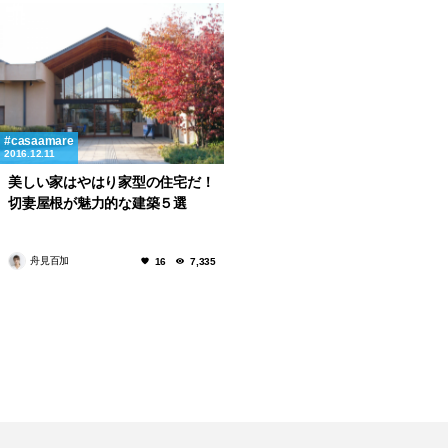
casaamare
2016.12.11
美しい家はやはり家型の住宅だ！
切妻屋根が魅力的な建築５選
舟見百加
16
7,335