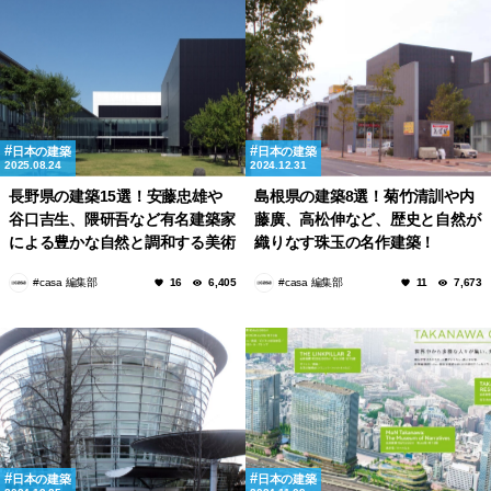
日本の建築
日本の建築
2025.08.24
2024.12.31
長野県の建築15選！安藤忠雄や
島根県の建築8選！菊竹清訓や内
谷口吉生、隈研吾など有名建築家
藤廣、高松伸など、歴史と自然が
による豊かな自然と調和する美術
織りなす珠玉の名作建築！
館や公共施設！
#casa 編集部
#casa 編集部
16
6,405
11
7,673
日本の建築
日本の建築