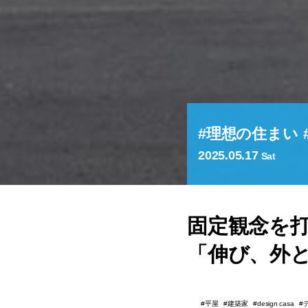
理想の住まい
2025.05.17
Sat
固定観念を
「伸び、外
平屋
建築家
design casa