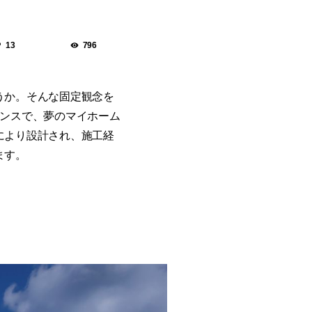
13
796
うか。そんな固定観念を
マンスで、夢のマイホーム
により設計され、施工経
ます。