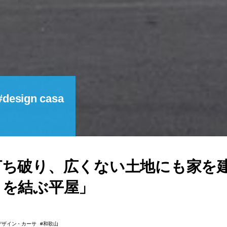
design casa
打ち破り、広くない土地にも家を
とを結ぶ平屋」
デザイン・カーサ
和歌山