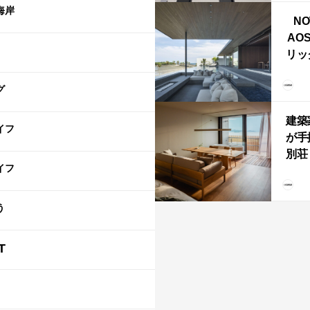
ライ
海岸
NO
AO
リッ
拡張
「C
グ
「C
建築
イフ
が手
別荘「
イフ
Own
「R
う
T