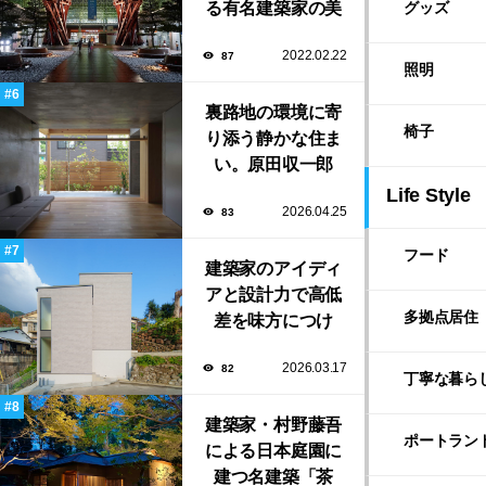
る有名建築家の美
初出展
グッズ
しい建築作品10選
2022.02.22
87
照明
裏路地の環境に寄
椅子
り添う静かな住ま
い。原田収一郎
（しう）／moarが
Life Style
2026.04.25
83
手がけた「裏路地
の家」
フード
建築家のアイディ
アと設計力で高低
多拠点居住
差を味方につけ
た、縦に広がる家
2026.03.17
82
族の住まい「塔の
丁寧な暮ら
家」
建築家・村野藤吾
ポートラン
による日本庭園に
建つ名建築「茶