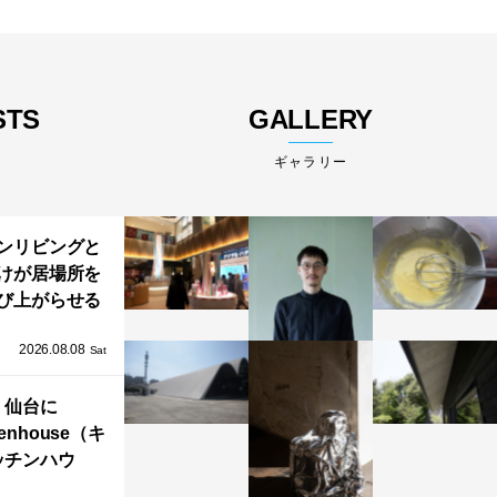
STS
GALLERY
ギャラリー
ンリビングと
けが居場所を
び上がらせる
わりと浮かび
2026.08.08
る住まい」の
Sat
Kとインテリア
仙台に
henhouse（キ
ッチンハウ
/GRAFTEKT