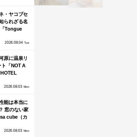
」が公開！
ネ・ヤコブセ
知られざる名
「Tongue
air」が復刻。
2026.08.04
TZ HANSENか
Tue
界で唯一、日
河原に温泉リ
で発売開始！
ト「NOT A
HOTEL
GAWARA」が
2026.08.03
生！販売を日
Mon
海外同時に開
性能は本当に
始！
？ 窓のない家
sa cube（カ
サ・キュー
2026.08.03
」が叶えるプ
Mon