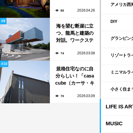
寮」で大人の隠れ
アメリカ西
2026.04.26
80
家「BAR茶寮」期
日限定でOPEN！
DIY
海を望む断崖に立
つ、龍馬と建築の
グランピン
対話。ワークステ
ーション設計「高
2026.03.08
74
知県立坂本龍馬記
リゾートラ
念館」
規格住宅なのに自
ミニマルラ
分らしい！「casa
cube（カーサ・キ
小さく住ま
ューブ）」のカス
2026.03.09
70
タマイズと暮らし
のアイデア集
LIFE IS AR
MUSIC