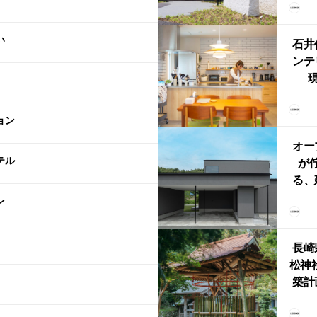
（グ
東北
い
型シ
石井
ンテ
現
lin
リン
ョン
える
ルな
オー
テル
が
る、
けた
ン
まい
か
長崎
松神
築計
ス
「