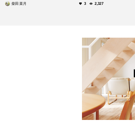
柴田 菜月
3
2,327