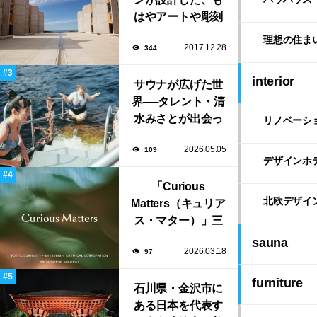
はやアートや彫刻
のような「ソーク
理想の住ま
2017.12.28
344
研究所」。
interior
サウナが広げた世
界──タレント・清
水みさとが出会っ
リノベーシ
た風景と自由な生
2026.05.05
109
き方
デザインホ
「Curious
北欧デザイ
Matters（キュリア
ス・マター）」三
菱ケミカルとポエ
sauna
2026.03.18
97
ティック・キュリ
オシティがタッ
furniture
グ。ミラノデザイ
石川県・金沢市に
ンウィーク2026で
ある日本を代表す