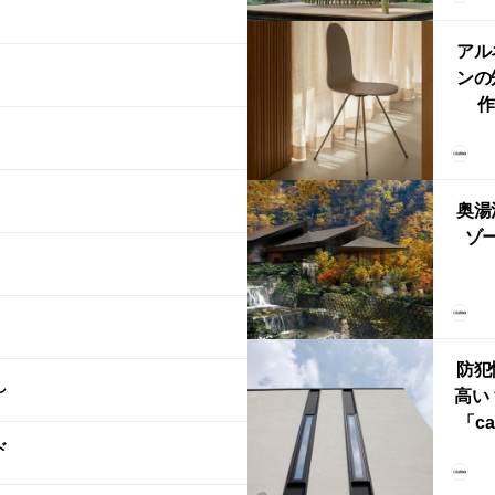
鈴
アル
ンの
作
Ch
FRI
ら世
奥湯
本
ゾー
YU
誕
本・
防犯
し
高い
「ca
ド
ー
ブ）