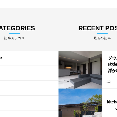
ATEGORIES
RECENT PO
最新の記事
e
ダウ
吹抜
浮か
「ふ
上が
LD
kitc
ス）