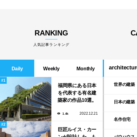
RANKING
C
人気記事ランキング
architectur
Daily
Weekly
Monthly
世界の建築
福岡県にある日本
を代表する有名建
築家の作品10選。
日本の建築
隈研吾の美しいス
2022.12.21
1.4k
タバから磯崎新に
名作住宅
よる鮨屋まで！
巨匠ルイス・カー
ンが設計した、も
バウハウス