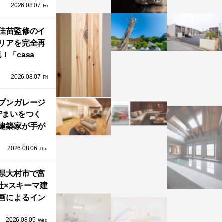
2026.08.07
ラフテクト）
Fri
エリア初の大
ョールームが
佳苗監修のイ
リアを完全再
オープン！
！「casa
iere（カーサ・
2026.08.07
ネル）」で叶
Fri
北欧ナチュラ
部屋づくり。
プンガレージ
佇まいをつく
建築家が手が
ミニマルな住
2026.08.06
「ふわりと浮
Thu
び上がる住ま
県大村市で富
い」
社×スキーマ建
画によるイン
タレーション
2026.08.05
循環する竹風
Wed