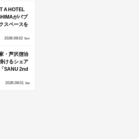
バシーと安心
T A HOTEL
感の正体
SHIMAがパブ
クスペースを
し、新ハウス
2026.08.02
HILL2.0」
Sun
OAST」が開
家・芦沢啓治
業！
掛けるシェア
SANU 2nd
Home Co-
2026.08.01
ers」、新拠点
Sat
AY 館山」が販
売開始