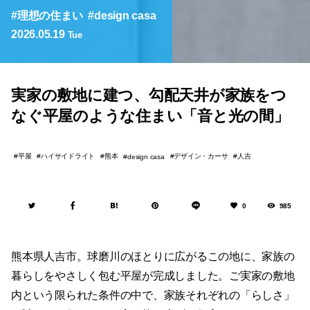
実家の敷地に建つ、勾配天井が家族をつ
なぐ平屋のような住まい「音と光の間」
平屋
ハイサイドライト
熊本
デザイン・カーサ
人吉
design casa
0
985
熊本県人吉市。球磨川のほとりに広がるこの地に、家族の
暮らしをやさしく包む平屋が完成しました。ご実家の敷地
内という限られた条件の中で、家族それぞれの「らしさ」
が詰まった住まいを丁寧に紡ぎ上げた住宅です。
外観は、ダークグレーの塗り壁で覆われた落ち着いたたた
ずまいです。余計な装飾を排した箱型のシルエットは、静
けさをまとったように周囲に溶け込みながらも、斜めにカ
ットされた玄関壁面がアクセントとなり、深みのある印象