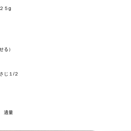
２５g
せる）
さじ１/２
 適量