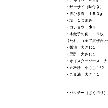
・きゅうり ４０g
・ザーサイ（味付き） 
・豚ひき肉 １５０g
・塩 １つまみ
・コショウ 少々
・水餃子の皮 １６枚
【たれ】（全て混ぜ合わ
・醤油 大さじ１
・黒酢 大さじ１
・オイスターソース 大
・豆板醤 小さじ１/２
・ごま油 大さじ１
・パクチー（ざく切り）