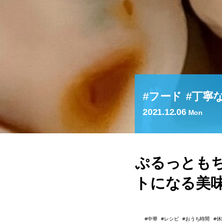
フード
丁寧
2021.12.06
Mon
ぷるっとも
トになる美
中華
レシピ
おうち時間
休