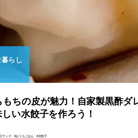
な暮らし
ちもちの皮が魅力！自家製黒酢ダ
味しい水餃子を作ろう！
日ランチ
おうちごはん
水餃子