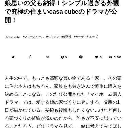
娘思いの父も納得！シンプル過ぎる外観
で究極の住まいcasa cubeのドラマが公
開！
フリースペース
キッチン
断熱性
カーサ・キューブ
casa cube
9
9
3,966
人生の中で、もっとも高額な買い物である「家」。その家
に住む本人はもちろん、家族をも巻き込んで慎重に購入を
決めることになる。このたび公開された「マイホーム購入
ドラマ」では、愛する娘の家づくりに奔走する、父親の1
日が描かれている。妥協も後悔もしたくない…けれど何し
ろ家づくりの経験が浅いのだから、誰もが不安に思ってい
ることだろう。ぜひドラマを見て、一緒に考えてみてほし