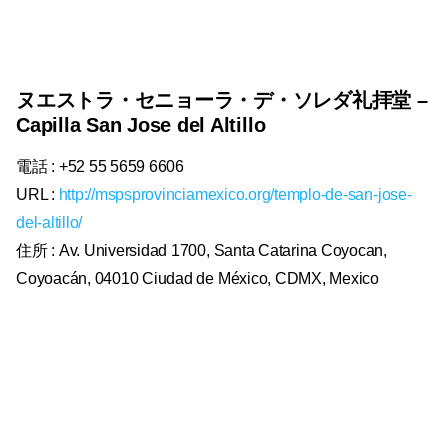
ヌエストラ・セニョーラ・デ・ソレダ礼拝堂 –
Capilla San Jose del Altillo
電話 : +52 55 5659 6606
URL :
http://mspsprovinciamexico.org/templo-de-san-jose-
del-altillo/
住所 : Av. Universidad 1700, Santa Catarina Coyocan,
Coyoacán, 04010 Ciudad de México, CDMX, Mexico