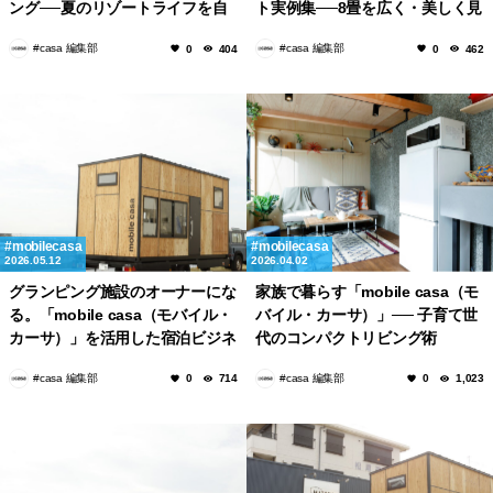
ング──夏のリゾートライフを自
ト実例集──8畳を広く・美しく見
前でつくる方法
せる家具選びのルール
#casa 編集部
#casa 編集部
0
404
0
462
mobilecasa
mobilecasa
2026.05.12
2026.04.02
グランピング施設のオーナーにな
家族で暮らす「mobile casa（モ
る。「mobile casa（モバイル・
バイル・カーサ）」── 子育て世
カーサ）」を活用した宿泊ビジネ
代のコンパクトリビング術
スのはじめ方
#casa 編集部
#casa 編集部
0
714
0
1,023