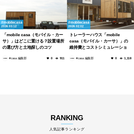
mobilecasa
mobilecasa
2026.03.12
2026.02.02
「mobile casa（モバイル・カー
トレーラーハウス「mobile
サ）」はどこに置ける？設置場所
casa（モバイル・カーサ）」の
の選び方と土地探しのコツ
維持費とコストシミュレーショ
ン！税金・車検・設置費用はいく
#casa 編集部
#casa 編集部
0
911
0
1,118
ら？
RANKING
人気記事ランキング