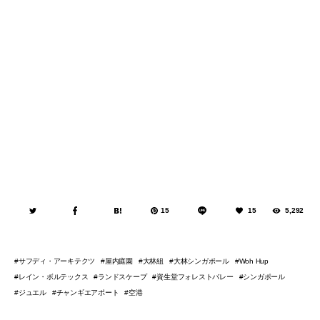
15
15
5,292
サフディ・アーキテクツ
屋内庭園
大林組
大林シンガポール
Woh Hup
レイン・ボルテックス
ランドスケープ
資生堂フォレストバレー
シンガポール
ジュエル
チャンギエアポート
空港