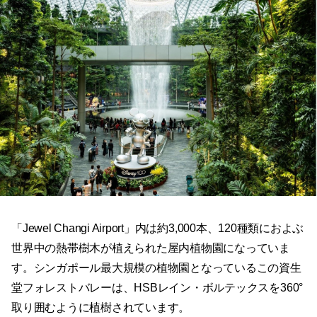
「Jewel Changi Airport」内は約3,000本、120種類におよぶ
世界中の熱帯樹木が植えられた屋内植物園になっていま
す。シンガポール最大規模の植物園となっているこの資生
堂フォレストバレーは、HSBレイン・ボルテックスを360°
取り囲むように植樹されています。