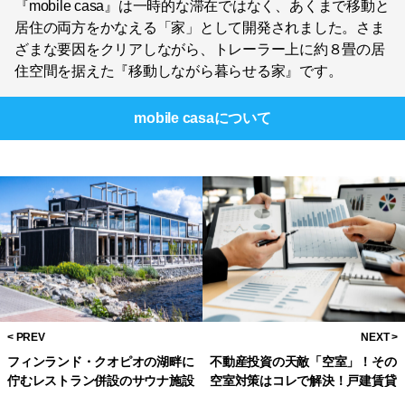
『mobile casa』は一時的な滞在ではなく、あくまで移動と
居住の両方をかなえる「家」として開発されました。さま
ざまな要因をクリアしながら、トレーラー上に約８畳の居
住空間を据えた『移動しながら暮らせる家』です。
mobile casa
について
フィンランド・クオピオの湖畔に
不動産投資の天敵「空室」！その
佇むレストラン併設のサウナ施設
空室対策はコレで解決！戸建賃貸
「Luoto Kuopio」でととのう！
経営入門