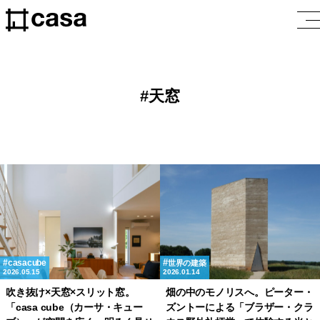
天窓
casacube
世界の建築
2026.05.15
2026.01.14
吹き抜け×天窓×スリット窓。
畑の中のモノリスへ。ピーター・
「casa cube（カーサ・キュー
ズントーによる「ブラザー・クラ