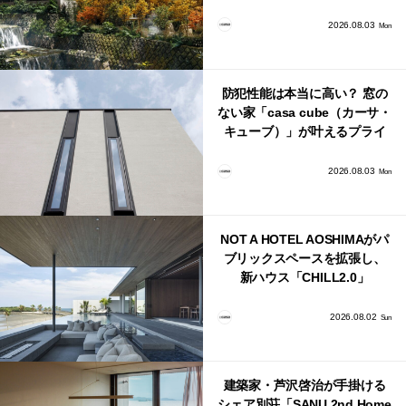
日本・海外同時に開始！
2026.08.03
Mon
防犯性能は本当に高い？ 窓の
ない家「casa cube（カーサ・
キューブ）」が叶えるプライ
バシーと安心感の正体
2026.08.03
Mon
NOT A HOTEL AOSHIMAがパ
ブリックスペースを拡張し、
新ハウス「CHILL2.0」
「COAST」が開業！
2026.08.02
Sun
建築家・芦沢啓治が手掛ける
シェア別荘「SANU 2nd Home