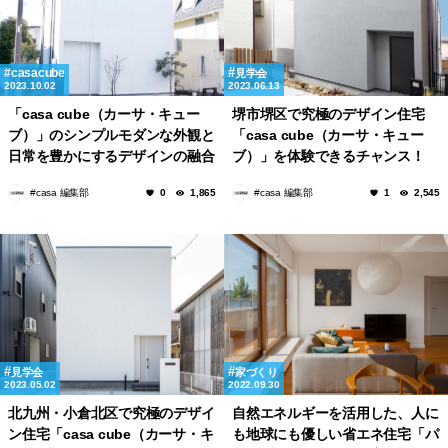
casacube
見学会
2023.10.02
2023.06.13
「casa cube（カーサ・キュー
堺市堺区で究極のデザイン住宅
ブ）」のシンプルモダンな外観と
「casa cube（カーサ・キュー
日常を豊かにするデザインの融合
ブ）」を体験できるチャンス！
#casa 編集部
#casa 編集部
0
1,865
1
2,545
見学会
家づくり
2023.05.02
2022.09.30
北九州・小倉北区で究極のデザイ
自然エネルギーを活用した、人に
ン住宅「casa cube（カーサ・キ
も地球にも優しい省エネ住宅「パ