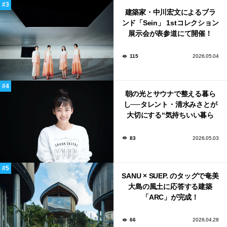
建築家・中川宏文によるブラ
ンド「Sein」 1stコレクション
展示会が表参道にて開催！
115
2026.05.04
朝の光とサウナで整える暮ら
し──タレント・清水みさとが
大切にする“気持ちいい暮ら
し”
83
2026.05.03
SANU × SUEP. のタッグで奄美
大島の風土に応答する建築
「ARC」が完成！
66
2026.04.28