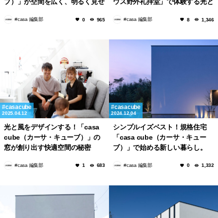
ブ）」が空間を広く、明るく見せ
ウス野外礼拝堂」で体験する光と
る3つの設計トリック
闇
#casa 編集部
#casa 編集部
0
965
8
1,346
casacube
casacube
2025.04.12
2024.12.04
光と風をデザインする！「casa
シンプルイズベスト！規格住宅
cube（カーサ・キューブ）」の
「casa cube（カーサ・キュー
窓が創り出す快適空間の秘密
ブ）」で始める新しい暮らし。
#casa 編集部
#casa 編集部
1
683
0
1,332