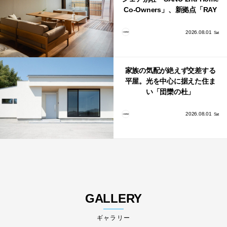
Co-Owners」、新拠点「RAY
館山」が販売開始
2026.08.01
Sat
家族の気配が絶えず交差する
平屋。光を中心に据えた住ま
い「団欒の杜」
2026.08.01
Sat
GALLERY
ギャラリー