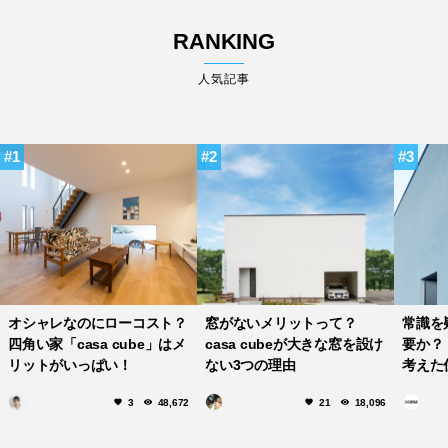
RANKING
人気記事
1
2
3
オシャレなのにローコスト？
窓がないメリットって？
常識を
四角い家「casa cube」はメ
casa cubeが大きな窓を設け
要か？
リットがいっぱい！
ない3つの理由
考えた住
3
48,672
21
18,096