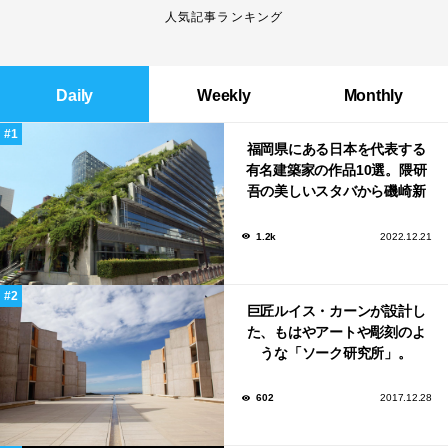
人気記事ランキング
Daily
Weekly
Monthly
福岡県にある日本を代表する
有名建築家の作品10選。隈研
吾の美しいスタバから磯崎新
による鮨屋まで！
1.2k
2022.12.21
巨匠ルイス・カーンが設計し
た、もはやアートや彫刻のよ
うな「ソーク研究所」。
602
2017.12.28