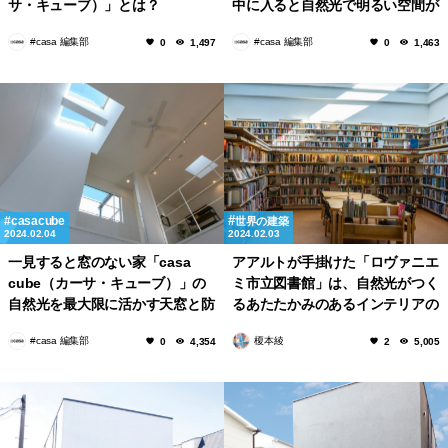
サ・キューブ）」とは？
中に入ると自然光で明るい空間が
広がる理由とは？
#casa 編集部
#casa 編集部
0
1,497
0
1,463
casacube
世界の建築
2024.02.04
2024.02.03
一見すると窓のない家「casa
アアルトが手掛けた「ロヴァニエ
cube（カーサ・キューブ）」の
ミ市立図書館」は、自然光がつく
自然光を最大限に活かす天窓と防
るあたたかみのあるインテリアの
犯性の高いスリット窓
心地の良い空間
#casa 編集部
榎本綾
0
4,354
2
5,005