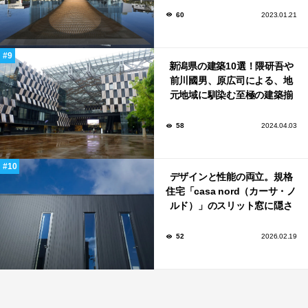
60
2023.01.21
新潟県の建築10選！隈研吾や
前川國男、原広司による、地
元地域に馴染む至極の建築揃
い！
58
2024.04.03
デザインと性能の両立。規格
住宅「casa nord（カーサ・ノ
ルド）」のスリット窓に隠さ
れた、断熱と採光の秘密
52
2026.02.19