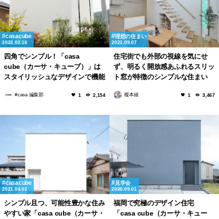
casacube
理想の住まい
2022.02.16
2021.09.07
四角でシンプル！「casa
住宅街でも外部の視線を気にせ
cube（カーサ・キューブ）」は
ず、明るく開放感あふれるスリッ
スタイリッシュなデザインで機能
ト窓が特徴のシンプルな住まい
性も抜群な家
#casa 編集部
榎本綾
1
2,154
1
3,467
casacube
見学会
2021.04.02
2020.09.01
シンプル且つ、可能性豊かな住み
福岡で究極のデザイン住宅
やすい家「casa cube（カーサ・
「casa cube（カーサ・キュー