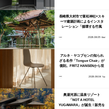
長崎県大村市で富松神社×スキ
ーマ建築計画によるインスタ
レーション「循環する竹風
鈴」が公開！
2026.08.05
Wed
アルネ・ヤコブセンの知られ
ざる名作「Tongue Chair」が
復刻。FRITZ HANSENから世
界で唯一、日本で発売開始！
2026.08.04
Tue
奥湯河原に温泉リゾート
「NOT A HOTEL
YUGAWARA」が誕生！販売を