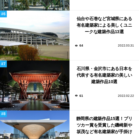
仙台や石巻など宮城県にある
有名建築家による美しくユニ
ークな建築作品13選
64
2022.03.31
石川県・金沢市にある日本を
代表する有名建築家の美しい
建築作品10選
61
2022.02.22
静岡県の建築作品15選！プリ
ツカー賞を受賞した磯崎新や
坂茂など有名建築家が手掛け
た美しい建築も多数！