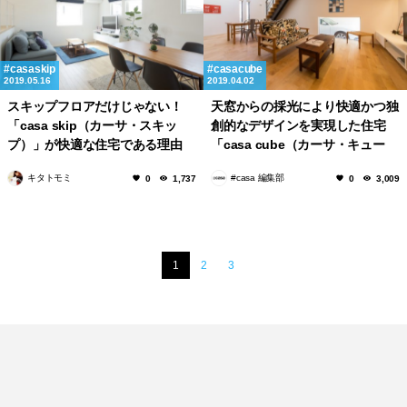
casaskip
casacube
2019.05.16
2019.04.02
スキップフロアだけじゃない！
天窓からの採光により快適かつ独
「casa skip（カーサ・スキッ
創的なデザインを実現した住宅
プ）」が快適な住宅である理由
「casa cube（カーサ・キュー
ブ）」
キタトモミ
#casa 編集部
0
1,737
0
3,009
1
2
3