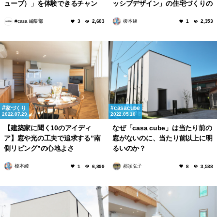
ューブ）」を体験できるチャン
ッシブデザイン」の住宅づくりの
ス！
ポイント
#casa 編集部
榎本綾
3
2,603
1
2,353
casacube
家づくり
2022.07.29
2022.05.10
【建築家に聞く10のアイディ
なぜ「casa cube」は当たり前の
ア】窓や光の工夫で追求する”南
窓がないのに、当たり前以上に明
側リビング”の心地よさ
るいのか？
榎本綾
那須弘子
1
6,899
8
3,538