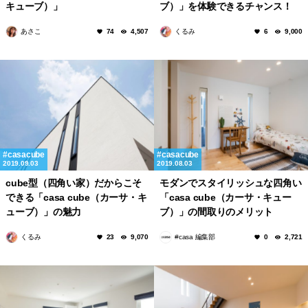
キューブ）」
ブ）」を体験できるチャンス！
あさこ
くるみ
74
4,507
6
9,000
casacube
casacube
2019.09.03
2019.08.03
cube型（四角い家）だからこそ
モダンでスタイリッシュな四角い
できる「casa cube（カーサ・キ
「casa cube（カーサ・キュー
ューブ）」の魅力
ブ）」の間取りのメリット
くるみ
#casa 編集部
23
9,070
0
2,721