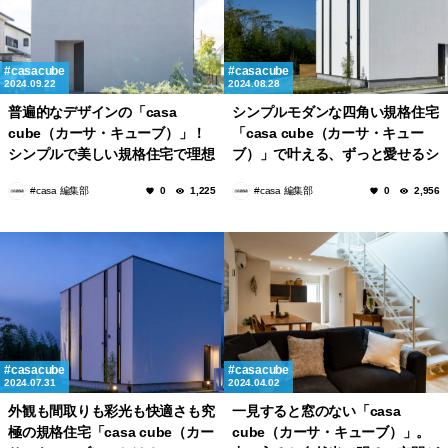
casacube
casacube
2024.09.22
2024.08.28
普遍的なデザインの「casa
シンプルモダンな四角い規格住宅
cube（カーサ・キューブ）」！
「casa cube（カーサ・キュー
シンプルで美しい規格住宅で理想
ブ）」で叶える、ずっと愛せるシ
の暮らしを叶えよう！
ンプルライフ
#casa 編集部
#casa 編集部
0
1,225
0
2,956
casacube
casacube
2024.07.31
2024.04.02
外観も間取りも彩光も快適さも究
一見すると窓のない「casa
極の規格住宅「casa cube（カー
cube（カーサ・キューブ）」。