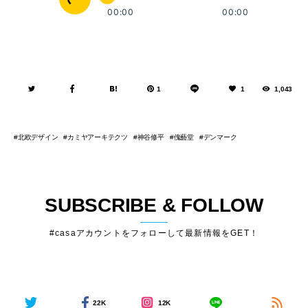
1
1
1,043
北欧デザイン
カミヤアーキテクツ
神谷修平
傀藝堂
デンマーク
SUBSCRIBE & FOLLOW
#casaアカウントをフォローして最新情報をGET！
22K
12K