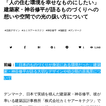
「人の住む環境を幸せなものにしたい」
建築家・神谷修平が語るものづくりへの
想いや空間での光の扱い方について
北欧デザイン
カミヤアーキテクツ
神谷修平
傀藝堂
デンマーク
1
1
1,043
前編：
「日本のものづくりが身近にある環境だった」建築
家・神谷修平が語る大切なデザインや幼少期の原風景につ
いて
デンマーク、日本で実績を積んだ建築家・神谷修平。彼が
率いる建築設計事務所「株式会社カミヤアーキテクツ」で