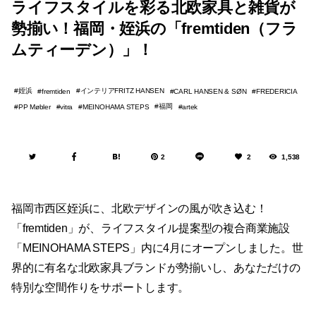
ライフスタイルを彩る北欧家具と雑貨が
勢揃い！福岡・姪浜の「fremtiden（フラ
ムティーデン）」！
姪浜
インテリアFRITZ HANSEN
fremtiden
CARL HANSEN & SØN
FREDERICIA
福岡
PP Møbler
vitra
MEINOHAMA STEPS
artek
2
2
1,538
福岡市西区姪浜に、北欧デザインの風が吹き込む！
「fremtiden」が、ライフスタイル提案型の複合商業施設
「MEINOHAMA STEPS」内に4月にオープンしました。世
界的に有名な北欧家具ブランドが勢揃いし、あなただけの
特別な空間作りをサポートします。