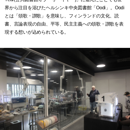
界から注目を浴びたヘルシンキ中央図書館「Oodi」。Oodi
とは「頌歌・讃歌」を意味し、フィンランドの文化、読
書、言論表現の自由、平等、民主主義への頌歌・讃歌を表
現する想いが込められている。