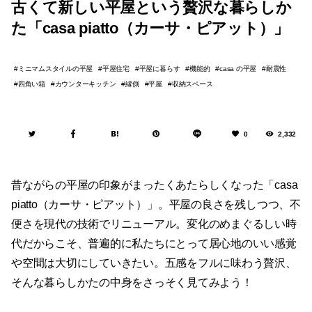
古くて新しい平屋という贅沢な暮らしか
た「casa piatto（カーサ・ピアット）」
ミニマムスタイルの平屋
平屋住宅
平屋に暮らす
機能的
casa の平屋
耐震性
四角い箱
カウンターキッチン
縁側
平屋
収納スペース
0
2,332
昔ながらの平屋の印象がまったくあたらしくなった「casa
piatto（カーサ・ピアット）」。平屋の良さを残しつつ、不
便さを現代の技術でリニューアル。変化のめまぐるしい時
代だからこそ、普遍的に私たちにとって居心地のいい感覚
や空間は大切にしていきたい。五感をフルに味わう贅沢、
そんな暮らしかたの中身をさっそく見てみよう！