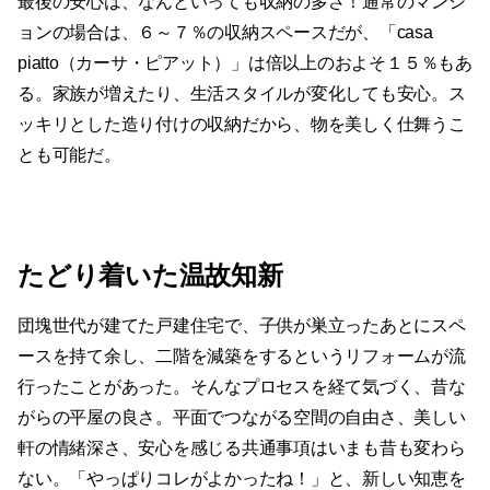
最後の安心は、なんといっても収納の多さ！通常のマンシ
ョンの場合は、６～７％の収納スペースだが、「casa
piatto（カーサ・ピアット）」は倍以上のおよそ１５％もあ
る。家族が増えたり、生活スタイルが変化しても安心。ス
ッキリとした造り付けの収納だから、物を美しく仕舞うこ
とも可能だ。
たどり着いた温故知新
団塊世代が建てた戸建住宅で、子供が巣立ったあとにスペ
ースを持て余し、二階を減築をするというリフォームが流
行ったことがあった。そんなプロセスを経て気づく、昔な
がらの平屋の良さ。平面でつながる空間の自由さ、美しい
軒の情緒深さ、安心を感じる共通事項はいまも昔も変わら
ない。「やっぱりコレがよかったね！」と、新しい知恵を