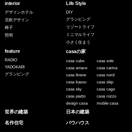
interior
Life Style
デザインホテル
DIY
グランピング
北欧デザイン
リゾートライフ
椅子
ミニマルライフ
照明
小さく住まう
feature
casaの家
RADIO
casa cube
casa sole
YADOKARI
casa amare
casa carina
グランピング
casa liniere
casa nord
casa basso
casa skip
casa sky
casa cago
casa piatto
casa rozzo
design casa
mobile casa
世界の建築
日本の建築
名作住宅
バウハウス