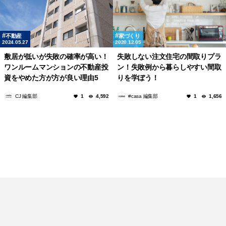
不動産
家づくり
2024.05.27
2020.12.05
敷居が低いが失敗の確率が高い！
失敗しない注文住宅の間取りプラ
ワンルームマンションの不動産投
ン！失敗例から暮らしやすい間取
資をやめた方が方が良い理由5
りを学ぼう！
選！
CJ 編集部
#casa 編集部
1
4,592
1
1,656