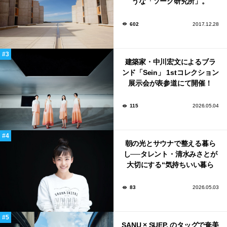
うな「ソーク研究所」。
602
2017.12.28
建築家・中川宏文によるブラ
ンド「Sein」 1stコレクション
展示会が表参道にて開催！
115
2026.05.04
朝の光とサウナで整える暮ら
し──タレント・清水みさとが
大切にする“気持ちいい暮ら
し”
83
2026.05.03
SANU × SUEP. のタッグで奄美