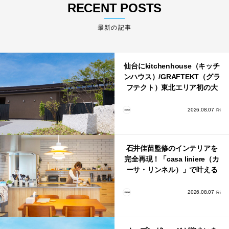
RECENT POSTS
最新の記事
仙台にkitchenhouse（キッチ
ンハウス）/GRAFTEKT（グラ
フテクト）東北エリア初の大
型ショールームがオープン！
2026.08.07
Fri
石井佳苗監修のインテリアを
完全再現！「casa liniere（カ
ーサ・リンネル）」で叶える
北欧ナチュラルな部屋づく
り。
2026.08.07
Fri