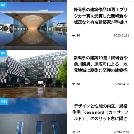
静岡県の建築作品15選！プリ
ツカー賞を受賞した磯崎新や
坂茂など有名建築家が手掛け
た美しい建築も多数！
60
2023.01.21
新潟県の建築10選！隈研吾や
前川國男、原広司による、地
元地域に馴染む至極の建築揃
い！
58
2024.04.03
デザインと性能の両立。規格
住宅「casa nord（カーサ・ノ
ルド）」のスリット窓に隠さ
れた、断熱と採光の秘密
52
2026.02.19