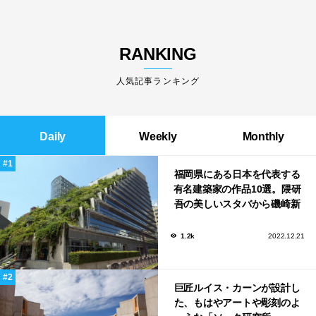
RANKING
人気記事ランキング
Daily
Weekly
Monthly
福岡県にある日本を代表する
有名建築家の作品10選。隈研
吾の美しいスタバから磯崎新
による鮨屋まで！
1.2k
2022.12.21
巨匠ルイス・カーンが設計し
た、もはやアートや彫刻のよ