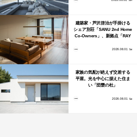
Sun
建築家・芦沢啓治が手掛ける
シェア別荘「SANU 2nd Home
Co-Owners」、新拠点「RAY
館山」が販売開始
2026.08.01
Sat
家族の気配が絶えず交差する
平屋。光を中心に据えた住ま
い「団欒の杜」
2026.08.01
Sat