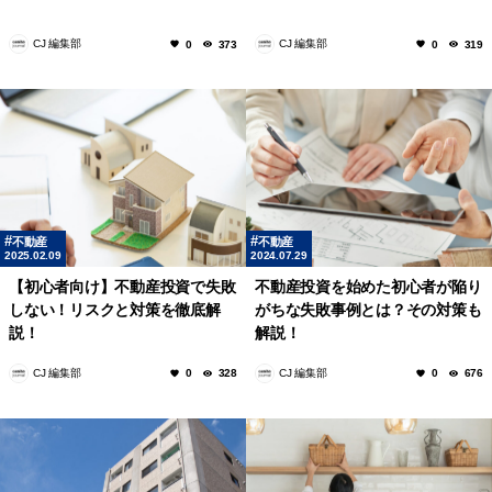
CJ 編集部
CJ 編集部
0
373
0
319
不動産
不動産
2025.02.09
2024.07.29
【初心者向け】不動産投資で失敗
不動産投資を始めた初心者が陥り
しない！リスクと対策を徹底解
がちな失敗事例とは？その対策も
説！
解説！
CJ 編集部
CJ 編集部
0
328
0
676