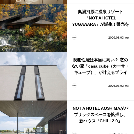
奥湯河原に温泉リゾート
「NOT A HOTEL
YUGAWARA」が誕生！販売を
日本・海外同時に開始！
2026.08.03
Mon
防犯性能は本当に高い？ 窓の
ない家「casa cube（カーサ・
キューブ）」が叶えるプライ
バシーと安心感の正体
2026.08.03
Mon
NOT A HOTEL AOSHIMAがパ
ブリックスペースを拡張し、
新ハウス「CHILL2.0」
「COAST」が開業！
2026.08.02