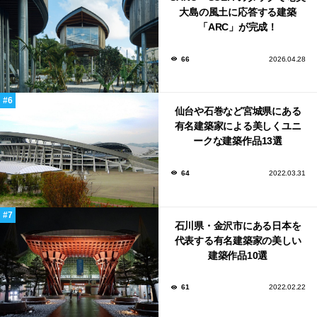
大島の風土に応答する建築
「ARC」が完成！
66
2026.04.28
仙台や石巻など宮城県にある
有名建築家による美しくユニ
ークな建築作品13選
64
2022.03.31
石川県・金沢市にある日本を
代表する有名建築家の美しい
建築作品10選
61
2022.02.22