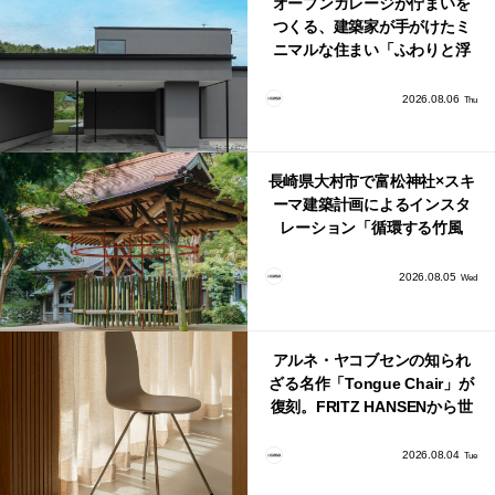
オープンガレージが佇まいを
つくる、建築家が手がけたミ
ニマルな住まい「ふわりと浮
かび上がる住まい」
2026.08.06
Thu
長崎県大村市で富松神社×スキ
ーマ建築計画によるインスタ
レーション「循環する竹風
鈴」が公開！
2026.08.05
Wed
アルネ・ヤコブセンの知られ
ざる名作「Tongue Chair」が
復刻。FRITZ HANSENから世
界で唯一、日本で発売開始！
2026.08.04
Tue