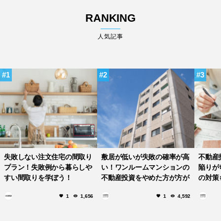
RANKING
人気記事
1
2
3
失敗しない注文住宅の間取り
敷居が低いが失敗の確率が高
不動産
プラン！失敗例から暮らしや
い！ワンルームマンションの
陥りが
すい間取りを学ぼう！
不動産投資をやめた方が方が
の対策
良い理由5選！
1
1,656
1
4,592