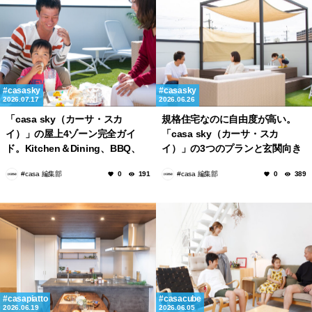
casasky
casasky
2026.07.17
2026.06.26
「casa sky（カーサ・スカ
規格住宅なのに自由度が高い。
イ）」の屋上4ゾーン完全ガイ
「casa sky（カーサ・スカ
ド。Kitchen＆Dining、BBQ、
イ）」の3つのプランと玄関向き
Relaxation、Bathの使い方
の選び方
#casa 編集部
#casa 編集部
0
191
0
389
casapiatto
casacube
2026.06.19
2026.06.05