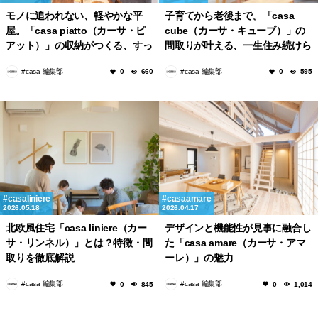
モノに追われない、軽やかな平
子育てから老後まで。「casa
屋。「casa piatto（カーサ・ピ
cube（カーサ・キューブ）」の
アット）」の収納がつくる、すっ
間取りが叶える、一生住み続けら
きりとした毎日
れる家の条件
#casa 編集部
#casa 編集部
0
660
0
595
casaliniere
casaamare
2026.05.18
2026.04.17
北欧風住宅「casa liniere（カー
デザインと機能性が見事に融合し
サ・リンネル）」とは？特徴・間
た「casa amare（カーサ・アマ
取りを徹底解説
ーレ）」の魅力
#casa 編集部
#casa 編集部
0
845
0
1,014