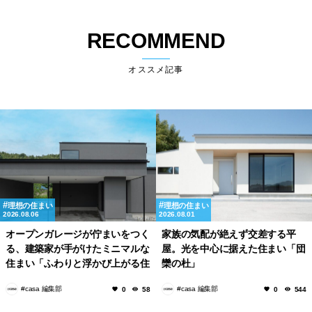
RECOMMEND
オススメ記事
理想の住まい
理想の住まい
2026.08.06
2026.08.01
オープンガレージが佇まいをつく
家族の気配が絶えず交差する平
る、建築家が手がけたミニマルな
屋。光を中心に据えた住まい「団
住まい「ふわりと浮かび上がる住
欒の杜」
まい」
#casa 編集部
#casa 編集部
0
58
0
544