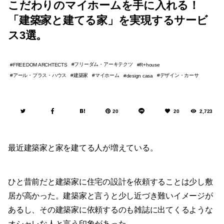
こだわりのマイホームを手に入れる！
「建築家と建てる家」を実現するサービ
ス3選。
フリーダム・アーキテクツ
FREEDOM ARCHTECTS
R+house
アール・プラス・ハウス
建築家
マイホーム
デザイン・カーサ
design casa
20
20
2,723
最近建築家と家を建てる人が増えている。
ひと昔前だと建築家に住宅の設計を依頼することは少し敷
居が高かった。建築家と言うと少し近づき難いイメージが
あるし、その建築家に依頼するのも雑誌に出てくるような
オシャレな人と言う印象があった。