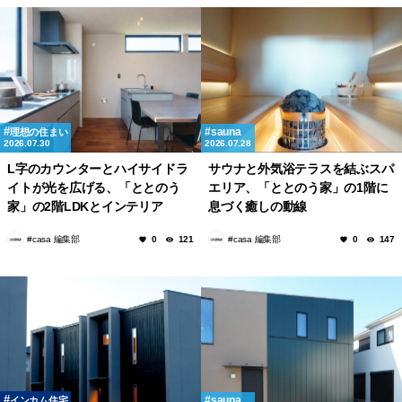
sauna
理想の住まい
2026.07.30
2026.07.28
L字のカウンターとハイサイドラ
サウナと外気浴テラスを結ぶスパ
イトが光を広げる、「ととのう
エリア、「ととのう家」の1階に
家」の2階LDKとインテリア
息づく癒しの動線
#casa 編集部
#casa 編集部
0
121
0
147
sauna
インカム住宅