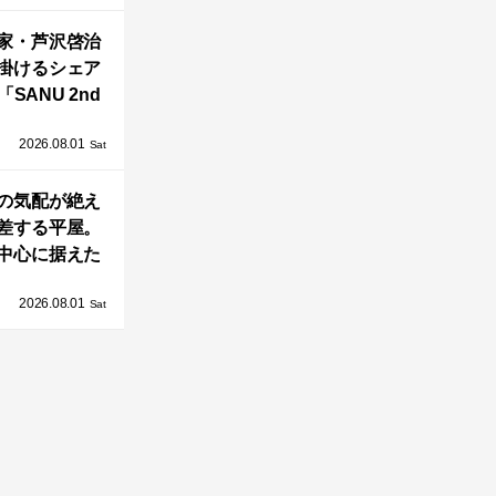
OAST」が開
家・芦沢啓治
業！
掛けるシェア
SANU 2nd
Home Co-
2026.08.01
ers」、新拠点
Sat
AY 館山」が販
の気配が絶え
売開始
差する平屋。
中心に据えた
まい「団欒の
2026.08.01
杜」
Sat