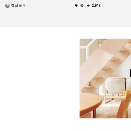
柴田 菜月
46
2,948