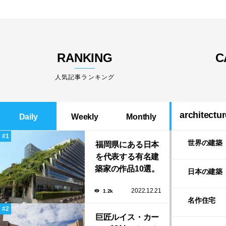
RANKING
C
人気記事ランキング
architectur
Daily
Weekly
Monthly
世界の建築
福岡県にある日本
を代表する有名建
築家の作品10選。
日本の建築
隈研吾の美しいス
2022.12.21
1.2k
タバから磯崎新に
名作住宅
よる鮨屋まで！
巨匠ルイス・カー