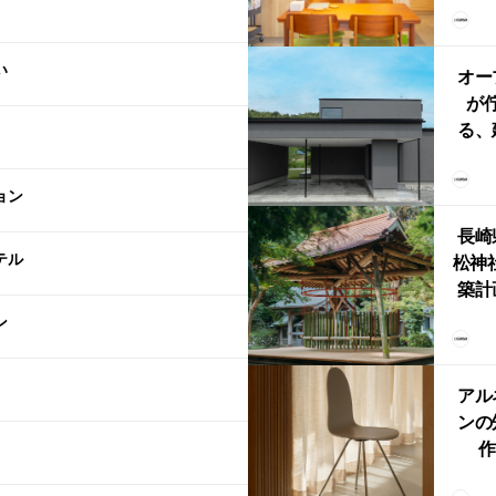
リン
える
い
ルな
オー
が
る、
けた
まい
ョン
か
長崎
テル
松神
築計
ス
ン
「
鈴
アル
ンの
作
Ch