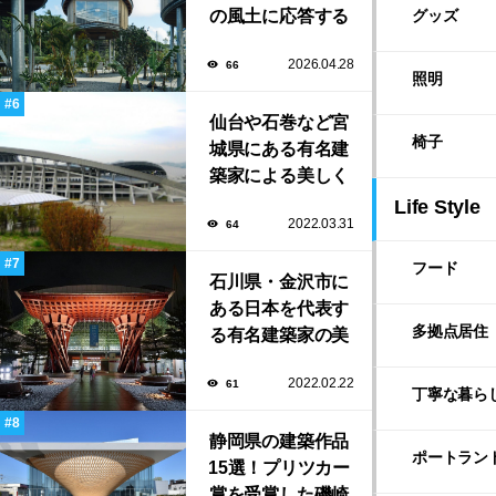
の風土に応答する
グッズ
建築「ARC」が完
2026.04.28
66
成！
照明
仙台や石巻など宮
椅子
城県にある有名建
築家による美しく
ユニークな建築作
Life Style
2022.03.31
64
品13選
フード
石川県・金沢市に
ある日本を代表す
多拠点居住
る有名建築家の美
しい建築作品10選
2022.02.22
61
丁寧な暮ら
静岡県の建築作品
ポートラン
15選！プリツカー
賞を受賞した磯崎