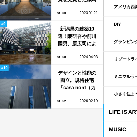
新や坂茂など有名
アメリカ西
2023.01.21
60
建築家が手掛けた
美しい建築も多
DIY
新潟県の建築10
数！
選！隈研吾や前川
グランピン
國男、原広司によ
る、地元地域に馴
2024.04.03
58
染む至極の建築揃
リゾートラ
い！
デザインと性能の
ミニマルラ
両立。規格住宅
「casa nord（カ
小さく住ま
ーサ・ノルド）」
2026.02.19
52
のスリット窓に隠
された、断熱と採
LIFE IS AR
光の秘密
MUSIC