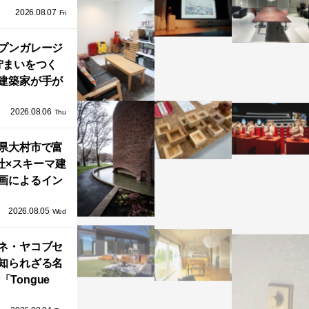
2026.08.07
ネル）」で叶
Fri
北欧ナチュラ
部屋づくり。
プンガレージ
佇まいをつく
建築家が手が
ミニマルな住
2026.08.06
「ふわりと浮
Thu
び上がる住ま
県大村市で富
い」
社×スキーマ建
画によるイン
タレーション
2026.08.05
循環する竹風
Wed
」が公開！
ネ・ヤコブセ
知られざる名
「Tongue
air」が復刻。