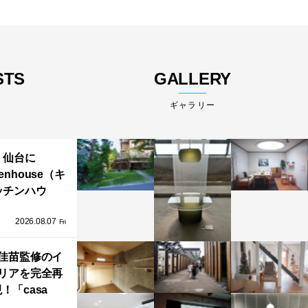
STS
GALLERY
ギャラリー
仙台に
henhouse（キ
ッチンハウ
/GRAFTEKT
2026.08.07
ラフテクト）
Fri
エリア初の大
ョールームが
佳苗監修のイ
リアを完全再
オープン！
！「casa
iere（カーサ・