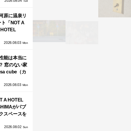
2026.08.04
TZ HANSENか
Tue
界で唯一、日
河原に温泉リ
で発売開始！
ト「NOT A
HOTEL
GAWARA」が
2026.08.03
生！販売を日
Mon
海外同時に開
性能は本当に
始！
？ 窓のない家
sa cube（カ
サ・キュー
2026.08.03
」が叶えるプ
Mon
バシーと安心
T A HOTEL
感の正体
SHIMAがパブ
クスペースを
し、新ハウス
2026.08.02
HILL2.0」
Sun