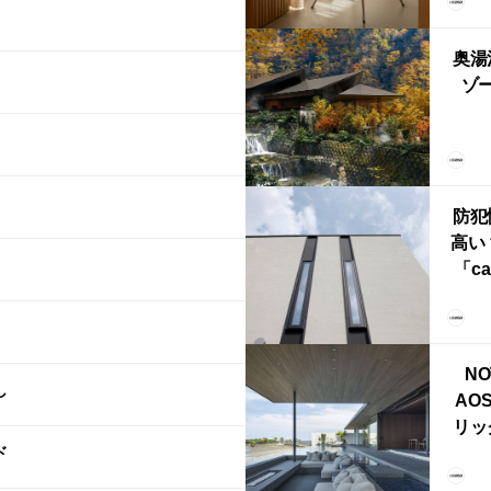
FRI
ら世
奥湯
本
ゾー
YU
誕
本・
防犯
高い
「ca
ー
ブ）
ライ
NO
し
AO
リッ
ド
拡張
「C