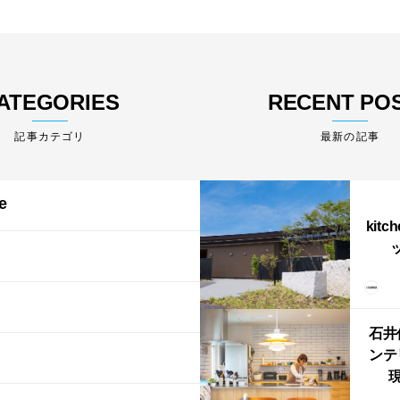
ATEGORIES
RECENT PO
最新の記事
e
kitc
ス）
（グ
東北
型シ
石井
ンテ
現
lin