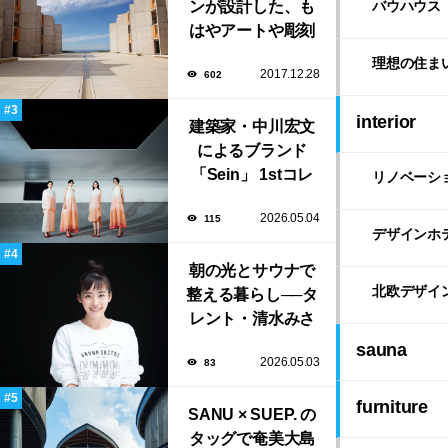
ンが設計した、も
バウハウス
はやアートや彫刻
のような「ソーク
理想の住ま
2017.12.28
602
研究所」。
interior
建築家・中川宏文
によるブランド
「Sein」 1stコレ
リノベーシ
クション展示会が
2026.05.04
115
表参道にて開催！
デザインホ
朝の光とサウナで
北欧デザイ
整える暮らし──タ
レント・清水みさ
とが大切にする“気
sauna
2026.05.03
83
持ちいい暮らし”
furniture
SANU × SUEP. の
タッグで奄美大島