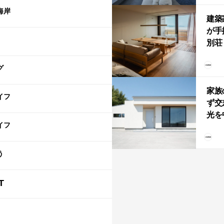
「C
海岸
建築
が手
別荘「
Own
グ
「R
家族
イフ
ず交
光を
イフ
住
う
T