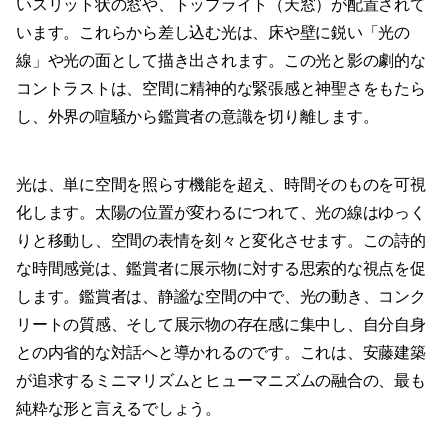
いスリット状の窓や、トップライト（天窓）が配置されて
います。これらから差し込む光は、床や壁に鋭い「光の
線」や光の面として描き出されます。この光と影の劇的な
コントラストは、空間に精神的な緊張感と神聖さをもたら
し、外界の喧騒から鑑賞者の意識を切り離します。
光は、単に空間を照らす機能を超え、時間そのものを可視
化します。太陽の位置が変わるにつれて、光の線はゆっく
りと移動し、空間の表情を刻々と変化させます。この詩的
な時間感覚は、鑑賞者に展示物に対する思索的な視点を促
します。鑑賞者は、静謐な空間の中で、光の動き、コンク
リートの質感、そして展示物の存在感に集中し、自分自身
との内省的な対話へと導かれるのです。これは、安藤建築
が追求するミニマリズムとヒューマニズムの融合の、最も
純粋な形と言えるでしょう。