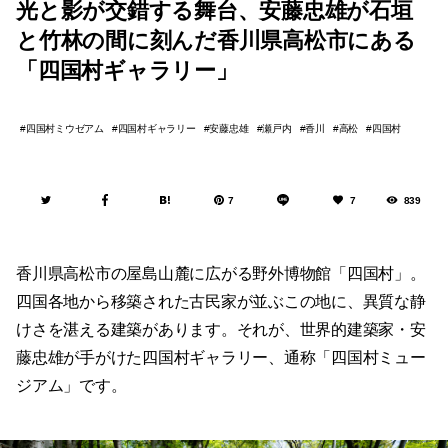
光と影が交錯する舞台、安藤忠雄が石垣
と竹林の間に刻んだ香川県高松市にある
「四国村ギャラリー」
四国村ミウゼアム
四国村ギャラリー
安藤忠雄
瀬戸内
香川
高松
四国村
7
7
839
香川県高松市の屋島山麓に広がる野外博物館「四国村」。
四国各地から移築された古民家が並ぶこの地に、異質な静
けさを湛える建築があります。それが、世界的建築家・安
藤忠雄が手がけた四国村ギャラリー、通称「四国村ミュー
ジアム」です。