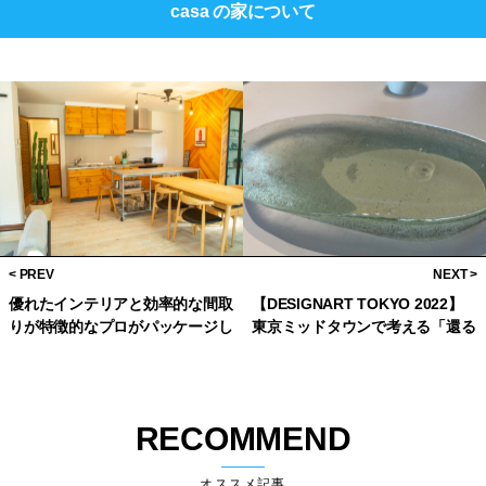
casa の家
について
優れたインテリアと効率的な間取
【DESIGNART TOKYO 2022】
りが特徴的なプロがパッケージし
東京ミッドタウンで考える「還る
た住宅「casa rozzo（カーサ・
デザイン」
ロッツォ）」
RECOMMEND
オススメ記事