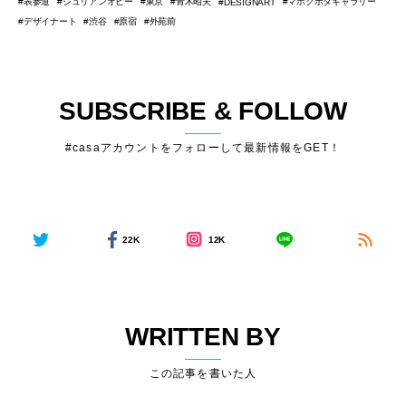
表参道
ジュリアンオピー
東京
⻘木昭夫
マホクボタギャラリー
DESIGNART
デザイナート
渋谷
原宿
外苑前
SUBSCRIBE & FOLLOW
#casaアカウントをフォローして最新情報をGET！
22K
12K
WRITTEN BY
この記事を書いた人