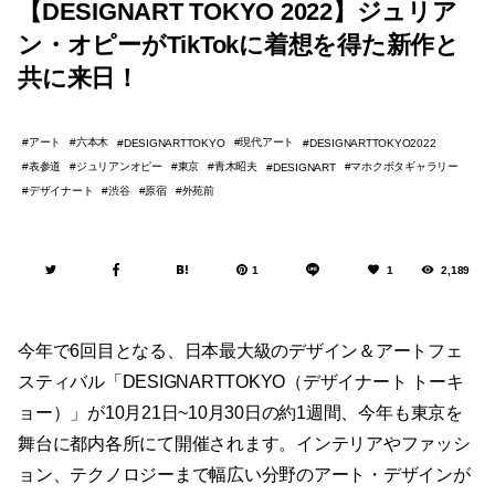
【DESIGNART TOKYO 2022】ジュリア
ン・オピーがTikTokに着想を得た新作と
共に来日！
アート
六本木
現代アート
DESIGNARTTOKYO
DESIGNARTTOKYO2022
表参道
ジュリアンオピー
東京
⻘木昭夫
マホクボタギャラリー
DESIGNART
デザイナート
渋谷
原宿
外苑前
1
1
2,189
今年で6回目となる、日本最大級のデザイン＆アートフェ
スティバル「DESIGNARTTOKYO（デザイナート トーキ
ョー）」が10月21日~10月30日の約1週間、今年も東京を
舞台に都内各所にて開催されます。インテリアやファッシ
ョン、テクノロジーまで幅広い分野のアート・デザインが