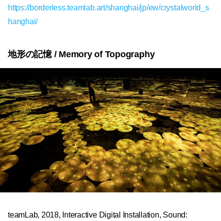
https://borderless.teamlab.art/shanghai/jp/ew/crystalworld_s
hanghai/
地形の記憶 / Memory of Topography
teamLab, 2018, Interactive Digital Installation, Sound: