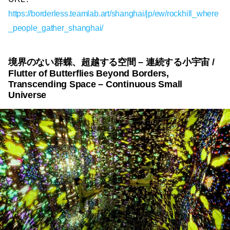
https://borderless.teamlab.art/shanghai/jp/ew/rockhill_where
_people_gather_shanghai/
境界のない群蝶、超越する空間 – 連続する小宇宙 /
Flutter of Butterflies Beyond Borders,
Transcending Space – Continuous Small
Universe