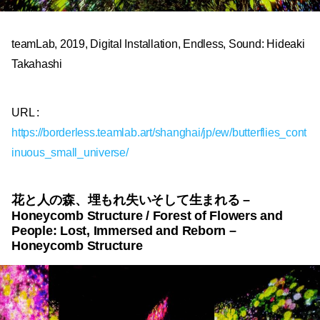
teamLab, 2019, Digital Installation, Endless, Sound: Hideaki
Takahashi
URL :
https://borderless.teamlab.art/shanghai/jp/ew/butterflies_cont
inuous_small_universe/
花と人の森、埋もれ失いそして生まれる –
Honeycomb Structure / Forest of Flowers and
People: Lost, Immersed and Reborn –
Honeycomb Structure