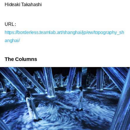
Hideaki Takahashi
URL :
https://borderless.teamlab.art/shanghai/jp/ew/topography_sh
anghai/
The Columns