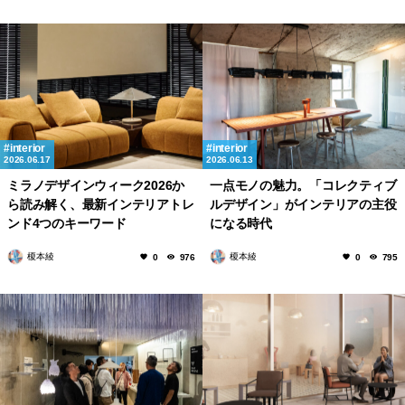
interior
interior
2026.06.17
2026.06.13
ミラノデザインウィーク2026か
一点モノの魅力。「コレクティブ
ら読み解く、最新インテリアトレ
ルデザイン」がインテリアの主役
ンド4つのキーワード
になる時代
榎本綾
榎本綾
0
976
0
795