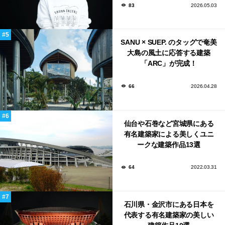
83
2026.05.03
SANU × SUEP. のタッグで奄美
大島の風土に応答する建築
「ARC」が完成！
66
2026.04.28
仙台や石巻など宮城県にある
有名建築家による美しくユニ
ークな建築作品13選
64
2022.03.31
石川県・金沢市にある日本を
代表する有名建築家の美しい