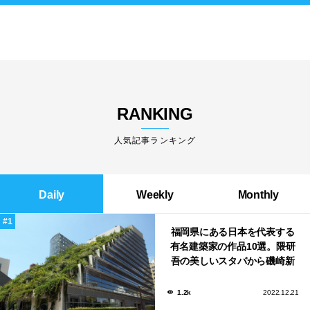
RANKING
人気記事ランキング
Daily
Weekly
Monthly
福岡県にある日本を代表する
有名建築家の作品10選。隈研
吾の美しいスタバから磯崎新
による鮨屋まで！
1.2k
2022.12.21