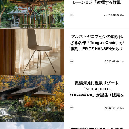
レーション「循環する竹風
鈴」が公開！
2026.08.05
Wed
アルネ・ヤコブセンの知られ
ざる名作「Tongue Chair」が
復刻。FRITZ HANSENから世
界で唯一、日本で発売開始！
2026.08.04
Tue
奥湯河原に温泉リゾート
「NOT A HOTEL
YUGAWARA」が誕生！販売を
日本・海外同時に開始！
2026.08.03
Mon