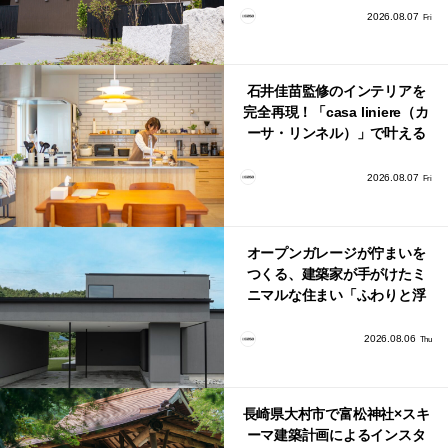
2026.08.07
Fri
石井佳苗監修のインテリアを
完全再現！「casa liniere（カ
ーサ・リンネル）」で叶える
北欧ナチュラルな部屋づく
り。
2026.08.07
Fri
オープンガレージが佇まいを
つくる、建築家が手がけたミ
ニマルな住まい「ふわりと浮
かび上がる住まい」
2026.08.06
Thu
長崎県大村市で富松神社×スキ
ーマ建築計画によるインスタ