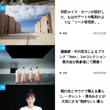
巨匠ルイス・カーンが設計し
た、もはやアートや彫刻のよ
うな「ソーク研究所」。
602
2017.12.28
建築家・中川宏文によるブラ
ンド「Sein」 1stコレクション
展示会が表参道にて開催！
115
2026.05.04
朝の光とサウナで整える暮ら
し──タレント・清水みさとが
大切にする“気持ちいい暮ら
し”