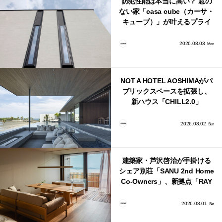
防犯性能は本当に高い？ 窓の
ない家「casa cube（カーサ・
キューブ）」が叶えるプライ
バシーと安心感の正体
2026.08.03
Mon
NOT A HOTEL AOSHIMAがパ
ブリックスペースを拡張し、
新ハウス「CHILL2.0」
「COAST」が開業！
2026.08.02
Sun
建築家・芦沢啓治が手掛ける
シェア別荘「SANU 2nd Home
Co-Owners」、新拠点「RAY
館山」が販売開始
2026.08.01
Sat