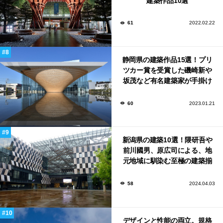
建築作品10選
61
2022.02.22
静岡県の建築作品15選！プリ
ツカー賞を受賞した磯崎新や
坂茂など有名建築家が手掛け
た美しい建築も多数！
60
2023.01.21
新潟県の建築10選！隈研吾や
前川國男、原広司による、地
元地域に馴染む至極の建築揃
い！
58
2024.04.03
デザインと性能の両立。規格