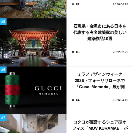
81
2026.04.18
石川県・金沢市にある日本を
代表する有名建築家の美しい
建築作品10選
65
2022.02.22
ミラノデザインウィーク
2026・フォーリサローネで
「Gucci Memoria」展が開
催！
64
2026.04.19
コクヨが運営するシェア型オ
フィス「MOV KURAMAE」が