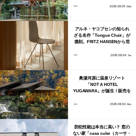
2026.08.05
Wed
アルネ・ヤコブセンの知られ
ざる名作「Tongue Chair」が
復刻。FRITZ HANSENから世
界で唯一、日本で発売開始！
2026.08.04
Tue
奥湯河原に温泉リゾート
「NOT A HOTEL
YUGAWARA」が誕生！販売を
日本・海外同時に開始！
2026.08.03
Mon
防犯性能は本当に高い？ 窓の
ない家「casa cube（カーサ・