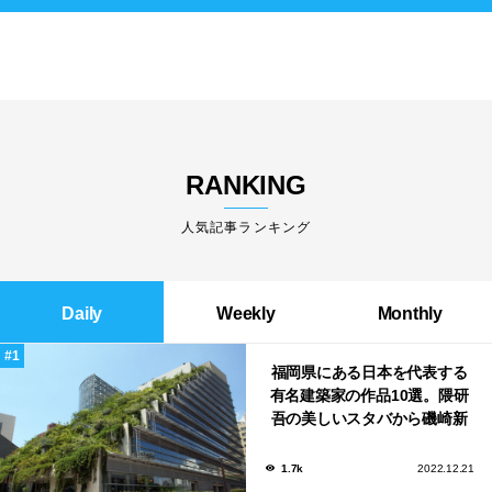
RANKING
人気記事ランキング
Daily
Weekly
Monthly
福岡県にある日本を代表する
有名建築家の作品10選。隈研
吾の美しいスタバから磯崎新
による鮨屋まで！
1.7k
2022.12.21