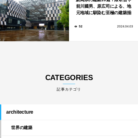
前川國男、原広司による、地
元地域に馴染む至極の建築揃
い！
52
2024.04.03
CATEGORIES
architecture
世界の建築