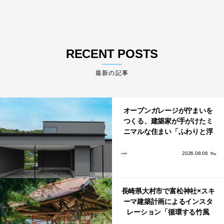
RECENT POSTS
最新の記事
オープンガレージが佇まいを
つくる、建築家が手がけたミ
ニマルな住まい「ふわりと浮
かび上がる住まい」
2026.08.06
Thu
長崎県大村市で富松神社×スキ
ーマ建築計画によるインスタ
レーション「循環する竹風
鈴」が公開！