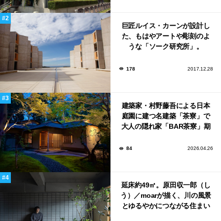
巨匠ルイス・カーンが設計し
た、もはやアートや彫刻のよ
うな「ソーク研究所」。
178
2017.12.28
建築家・村野藤吾による日本
庭園に建つ名建築「茶寮」で
大人の隠れ家「BAR茶寮」期
日限定でOPEN！
84
2026.04.26
延床約49㎡。原田収一郎（し
う）／moarが描く、川の風景
とゆるやかにつながる住まい
「樋井川の庭」