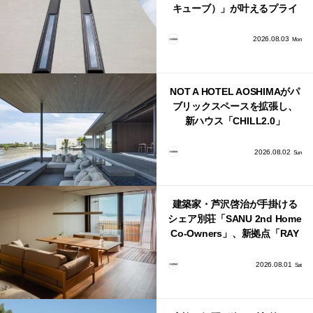
キューブ）」が叶えるプライ
バシーと安心感の正体
2026.08.03
Mon
NOT A HOTEL AOSHIMAがパ
ブリックスペースを拡張し、
新ハウス「CHILL2.0」
「COAST」が開業！
2026.08.02
Sun
建築家・芦沢啓治が手掛ける
シェア別荘「SANU 2nd Home
Co-Owners」、新拠点「RAY
館山」が販売開始
2026.08.01
Sat