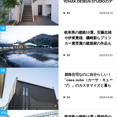
YOHAK DESIGN STUDIOのデ
ザインで蔵前にオープン！
63
2026.04.19
岐阜県の建築10選。安藤忠雄
や伊東豊雄、磯崎新らプリツ
カー賞受賞の建築家の作品も
いっぱい！
55
2025.01.01
規格住宅なのに自分らしい！
「casa cube（カーサ・キュー
ブ）」のカスタマイズと暮ら
しのアイデア集
54
2026.03.09
新潟県の建築10選！隈研吾や