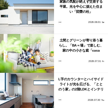
家族の気配が絶えず交差する
平屋。光を中心に据えた住ま
い「団欒の杜」
2026.08.01
Sat
土間とグリーンが寄り添う暮
らし。「BA＝場」で楽しむ、
家の中の小さな庭「casa
bago（カーサ・バーゴ）」
2026.07.31
Fri
L字のカウンターとハイサイド
ライトが光を広げる、「とと
のう家」の2階LDKとインテリ
ア
2026.07.30
Thu