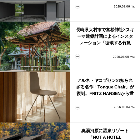
2026.08.06
Thu
長崎県大村市で富松神社×スキ
ーマ建築計画によるインスタ
レーション「循環する竹風
鈴」が公開！
2026.08.05
Wed
アルネ・ヤコブセンの知られ
ざる名作「Tongue Chair」が
復刻。FRITZ HANSENから世
界で唯一、日本で発売開始！
2026.08.04
Tue
奥湯河原に温泉リゾート
「NOT A HOTEL