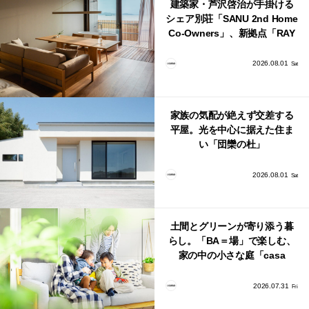
建築家・芦沢啓治が手掛ける
シェア別荘「SANU 2nd Home
Co-Owners」、新拠点「RAY
館山」が販売開始
2026.08.01
Sat
家族の気配が絶えず交差する
平屋。光を中心に据えた住ま
い「団欒の杜」
2026.08.01
Sat
土間とグリーンが寄り添う暮
らし。「BA＝場」で楽しむ、
家の中の小さな庭「casa
bago（カーサ・バーゴ）」
2026.07.31
Fri