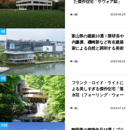
た傑作住宅「サヴォア邸」
42
2019.06.23
富山県の建築10選！隈研吾や
内藤廣、磯崎新など有名建築
家による自然と調和する美術
館から、革新的な公共施設な
ど！
42
2025.09.01
フランク・ロイド・ライトに
よる美しすぎる傑作住宅「落
水荘（フォーリング・ウォー
ター）」
41
2019.07.13
静岡県の建築作品15選！プリ