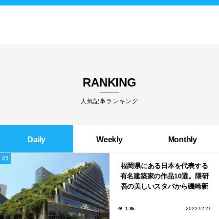
RANKING
人気記事ランキング
Daily
Weekly
Monthly
福岡県にある日本を代表する
有名建築家の作品10選。隈研
吾の美しいスタバから磯崎新
による鮨屋まで！
1.8k
2022.12.21