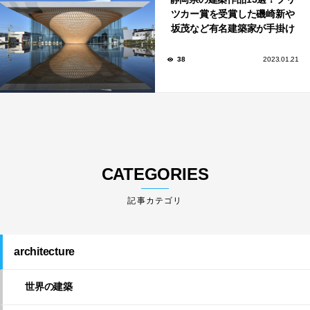
ツカー賞を受賞した磯崎新や
坂茂など有名建築家が手掛け
た美しい建築も多数！
38
2023.01.21
CATEGORIES
architecture
世界の建築