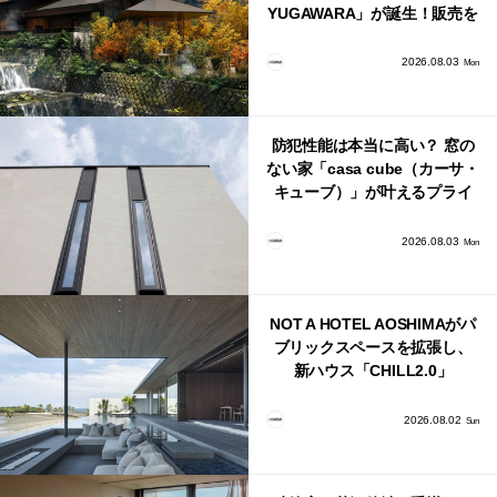
YUGAWARA」が誕生！販売を
日本・海外同時に開始！
2026.08.03
Mon
防犯性能は本当に高い？ 窓の
ない家「casa cube（カーサ・
キューブ）」が叶えるプライ
バシーと安心感の正体
2026.08.03
Mon
NOT A HOTEL AOSHIMAがパ
ブリックスペースを拡張し、
新ハウス「CHILL2.0」
「COAST」が開業！
2026.08.02
Sun