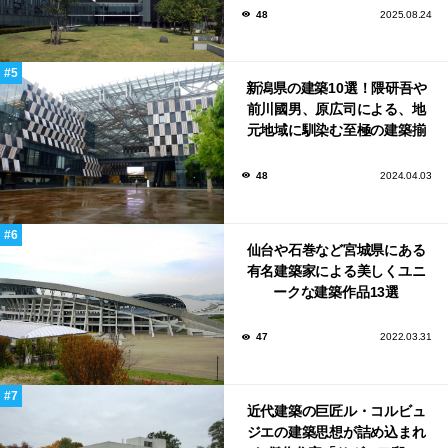
48
2025.08.24
新潟県の建築10選！隈研吾や
前川國男、原広司による、地
元地域に馴染む至極の建築揃
い！
48
2024.04.03
仙台や石巻など宮城県にある
有名建築家による美しくユニ
ークな建築作品13選
47
2022.03.31
近代建築の巨匠ル・コルビュ
ジエの建築思想が詰め込まれ