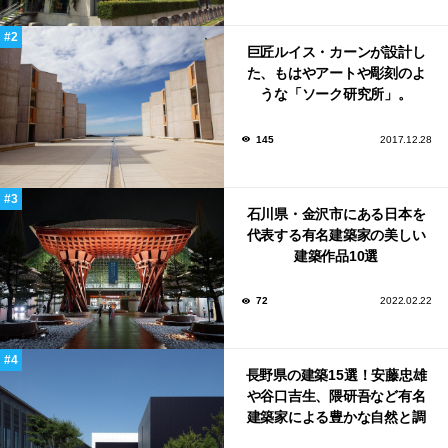
巨匠ルイス・カーンが設計し
た、もはやアートや彫刻のよ
うな「ソーク研究所」。
145
2017.12.28
石川県・金沢市にある日本を
代表する有名建築家の美しい
建築作品10選
72
2022.02.22
長野県の建築15選！安藤忠雄
や谷口吉生、隈研吾など有名
建築家による豊かな自然と調
和する美術館や公共施設！