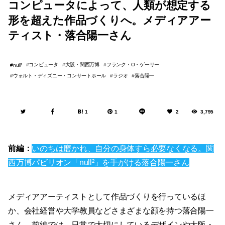
コンピュータによって、人類が想定する
形を超えた作品づくりへ。メディアアー
ティスト・落合陽一さん
コンピュータ
大阪・関西万博
フランク・O・ゲーリー
null²
ウォルト・ディズニー・コンサートホール
ラジオ
落合陽一
1
1
2
3,795
前編：
いのちは磨かれ、自分の身体すら必要なくなる。関
⻄万博パビリオン「null²」を手がける落合陽一さん
メディアアーティストとして作品づくりを行っているほ
か、会社経営や大学教員などさまざまな顔を持つ落合陽一
さん。前編では、日常で大切にしているデザインや⼤阪・