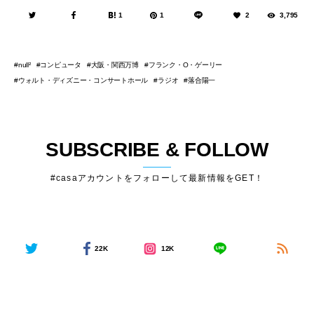
1
1
2
3,795
コンピュータ
大阪・関西万博
フランク・O・ゲーリー
null²
ウォルト・ディズニー・コンサートホール
ラジオ
落合陽一
SUBSCRIBE & FOLLOW
#casaアカウントをフォローして最新情報をGET！
22K
12K