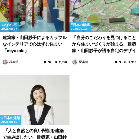
名作住宅
日本の建築
2024.08.27
2024.08.13
建築家・山田紗子によるカラフル
「自分のこだわりを見つけること
なインテリアで心はずむ住まい
から住まいづくりが始まる」建築
「miyazaki」
家・山田紗子が語る自宅のデザイ
ンコンセプトと家づくりのポイン
榎本綾
榎本綾
32
2,656
3
1,346
トについて
日本の建築
2024.08.10
「人と自然との良い関係を建築
で生み出したい」建築家・山田紗