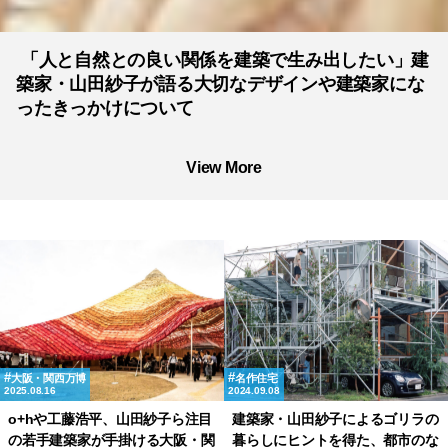
「人と自然との良い関係を建築で生み出したい」建
築家・山田紗子が語る大切なデザインや建築家にな
ったきっかけについて
View More
大阪・関西万博
名作住宅
2025.08.16
2024.09.08
o+hや工藤浩平、山田紗子ら注目
建築家・山田紗子によるゴリラの
の若手建築家が手掛ける大阪・関
暮らしにヒントを得た、都市のな