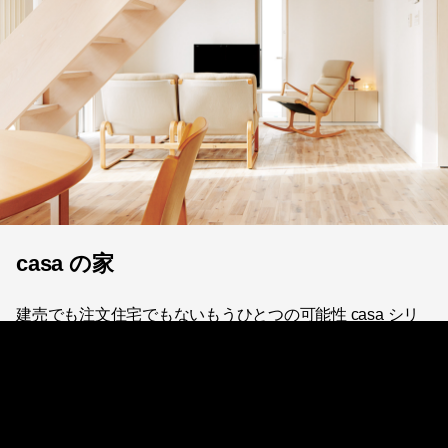
casa の家
建売でも注文住宅でもないもうひとつの可能性 casa シリ
ーズ。
機能、デザイン、コスト削減などを徹底して追求した、完
成度の高い住宅。
casa の家
について