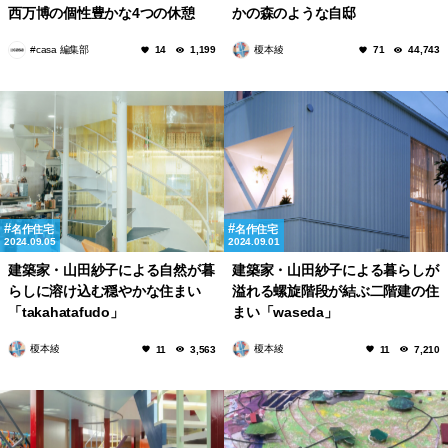
西万博の個性豊かな4つの休憩
かの森のような自邸
所。
「daita2019」
#casa 編集部
榎本綾
14
1,199
71
44,743
名作住宅
名作住宅
2024.09.05
2024.09.01
建築家・山田紗子による自然が暮
建築家・山田紗子による暮らしが
らしに溶け込む穏やかな住まい
溢れる螺旋階段が結ぶ二階建の住
「takahatafudo」
まい「waseda」
榎本綾
榎本綾
11
3,563
11
7,210