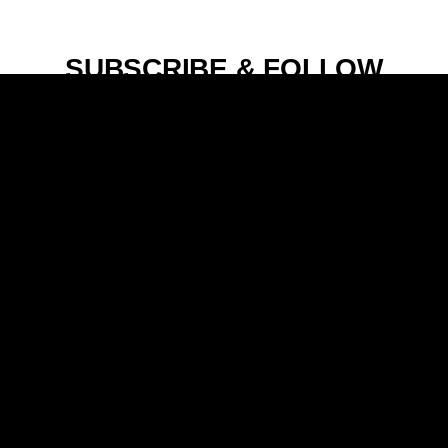
SUBSCRIBE & FOLLOW
#casaアカウントをフォローして最新情報をGET！
22K
12K
WRITTEN BY
この記事を書いた人