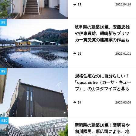
63
2026.04.19
岐阜県の建築10選。安藤忠雄
や伊東豊雄、磯崎新らプリツ
カー賞受賞の建築家の作品も
いっぱい！
55
2025.01.01
規格住宅なのに自分らしい！
「casa cube（カーサ・キュー
ブ）」のカスタマイズと暮ら
しのアイデア集
54
2026.03.09
新潟県の建築10選！隈研吾や
前川國男、原広司による、地