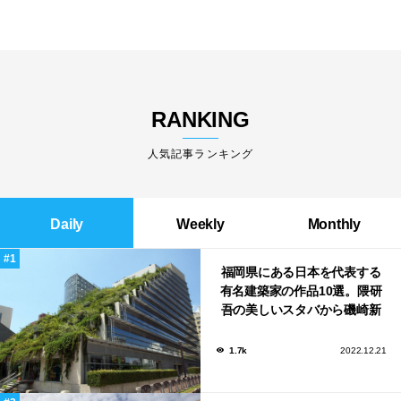
RANKING
人気記事ランキング
Daily
Weekly
Monthly
福岡県にある日本を代表する
有名建築家の作品10選。隈研
吾の美しいスタバから磯崎新
による鮨屋まで！
1.7k
2022.12.21