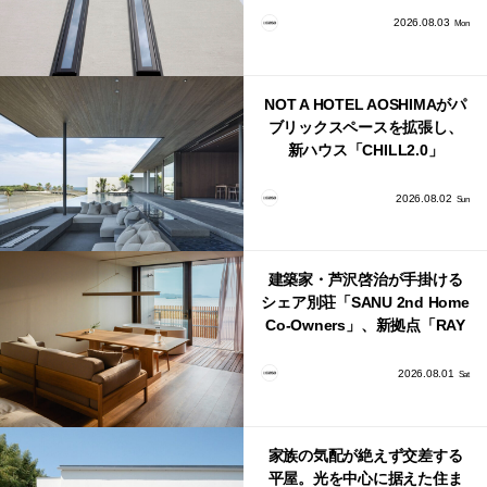
2026.08.03
Mon
NOT A HOTEL AOSHIMAがパ
ブリックスペースを拡張し、
新ハウス「CHILL2.0」
「COAST」が開業！
2026.08.02
Sun
建築家・芦沢啓治が手掛ける
シェア別荘「SANU 2nd Home
Co-Owners」、新拠点「RAY
館山」が販売開始
2026.08.01
Sat
家族の気配が絶えず交差する
平屋。光を中心に据えた住ま