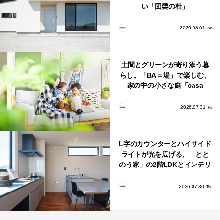
い「団欒の杜」
2026.08.01
Sat
土間とグリーンが寄り添う暮
らし。「BA＝場」で楽しむ、
家の中の小さな庭「casa
bago（カーサ・バーゴ）」
2026.07.31
Fri
L字のカウンターとハイサイド
ライトが光を広げる、「とと
のう家」の2階LDKとインテリ
ア
2026.07.30
Thu