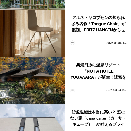
アルネ・ヤコブセンの知られ
ざる名作「Tongue Chair」が
復刻。FRITZ HANSENから世
界で唯一、日本で発売開始！
2026.08.04
Tue
奥湯河原に温泉リゾート
「NOT A HOTEL
YUGAWARA」が誕生！販売を
日本・海外同時に開始！
2026.08.03
Mon
防犯性能は本当に高い？ 窓の
ない家「casa cube（カーサ・
キューブ）」が叶えるプライ
バシーと安心感の正体