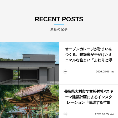
RECENT POSTS
最新の記事
オープンガレージが佇まいを
つくる、建築家が手がけたミ
ニマルな住まい「ふわりと浮
かび上がる住まい」
2026.08.06
Thu
長崎県大村市で富松神社×スキ
ーマ建築計画によるインスタ
レーション「循環する竹風
鈴」が公開！
2026.08.05
Wed