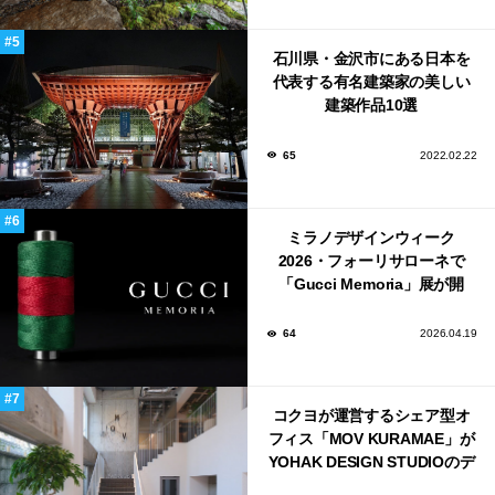
石川県・金沢市にある日本を
代表する有名建築家の美しい
建築作品10選
65
2022.02.22
ミラノデザインウィーク
2026・フォーリサローネで
「Gucci Memoria」展が開
催！
64
2026.04.19
コクヨが運営するシェア型オ
フィス「MOV KURAMAE」が
YOHAK DESIGN STUDIOのデ
ザインで蔵前にオープン！