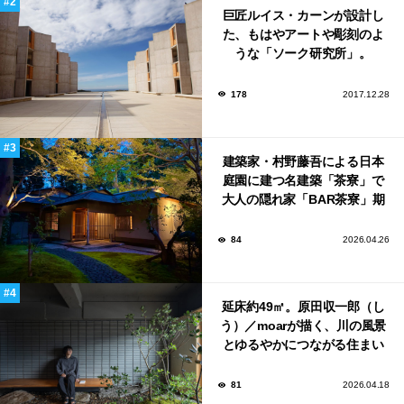
巨匠ルイス・カーンが設計し
た、もはやアートや彫刻のよ
うな「ソーク研究所」。
178
2017.12.28
建築家・村野藤吾による日本
庭園に建つ名建築「茶寮」で
大人の隠れ家「BAR茶寮」期
日限定でOPEN！
84
2026.04.26
延床約49㎡。原田収一郎（し
う）／moarが描く、川の風景
とゆるやかにつながる住まい
「樋井川の庭」
81
2026.04.18