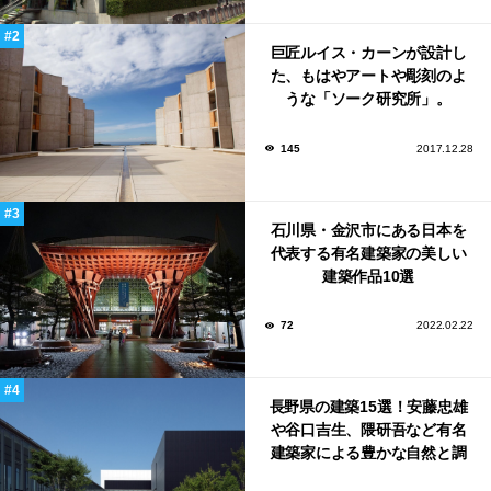
巨匠ルイス・カーンが設計し
た、もはやアートや彫刻のよ
うな「ソーク研究所」。
145
2017.12.28
石川県・金沢市にある日本を
代表する有名建築家の美しい
建築作品10選
72
2022.02.22
長野県の建築15選！安藤忠雄
や谷口吉生、隈研吾など有名
建築家による豊かな自然と調
和する美術館や公共施設！