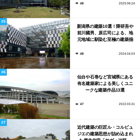
48
2025.08.24
新潟県の建築10選！隈研吾や
前川國男、原広司による、地
元地域に馴染む至極の建築揃
い！
48
2024.04.03
仙台や石巻など宮城県にある
有名建築家による美しくユニ
ークな建築作品13選
47
2022.03.31
近代建築の巨匠ル・コルビュ
ジエの建築思想が詰め込まれ