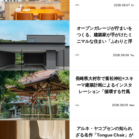
り。
2026.08.07
Fri
オープンガレージが佇まいを
つくる、建築家が手がけたミ
ニマルな住まい「ふわりと浮
かび上がる住まい」
2026.08.06
Thu
長崎県大村市で富松神社×スキ
ーマ建築計画によるインスタ
レーション「循環する竹風
鈴」が公開！
2026.08.05
Wed
アルネ・ヤコブセンの知られ
ざる名作「Tongue Chair」が