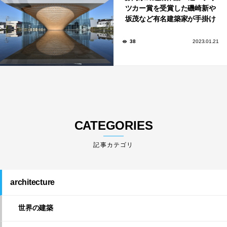
ツカー賞を受賞した磯崎新や
坂茂など有名建築家が手掛け
た美しい建築も多数！
38
2023.01.21
CATEGORIES
architecture
世界の建築