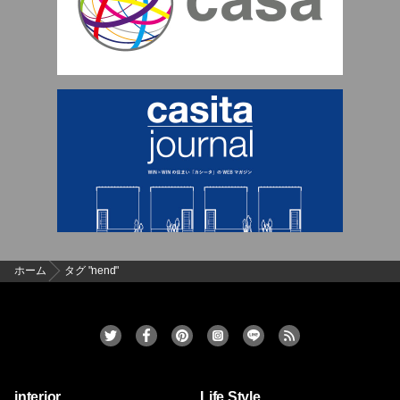
ホーム
タグ "nend"
interior
Life Style