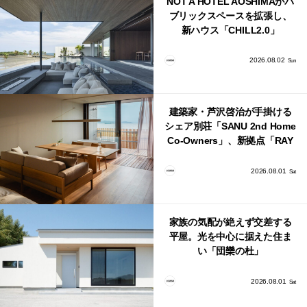
NOT A HOTEL AOSHIMAがパ
ブリックスペースを拡張し、
新ハウス「CHILL2.0」
「COAST」が開業！
2026.08.02
Sun
建築家・芦沢啓治が手掛ける
シェア別荘「SANU 2nd Home
Co-Owners」、新拠点「RAY
館山」が販売開始
2026.08.01
Sat
家族の気配が絶えず交差する
平屋。光を中心に据えた住ま
い「団欒の杜」
2026.08.01
Sat