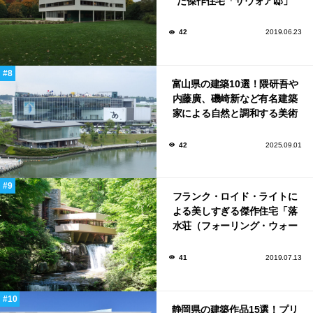
た傑作住宅「サヴォア邸」
42
2019.06.23
富山県の建築10選！隈研吾や
内藤廣、磯崎新など有名建築
家による自然と調和する美術
館から、革新的な公共施設な
ど！
42
2025.09.01
フランク・ロイド・ライトに
よる美しすぎる傑作住宅「落
水荘（フォーリング・ウォー
ター）」
41
2019.07.13
静岡県の建築作品15選！プリ