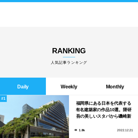
RANKING
人気記事ランキング
Daily
Weekly
Monthly
福岡県にある日本を代表する
有名建築家の作品10選。隈研
吾の美しいスタバから磯崎新
による鮨屋まで！
1.8k
2022.12.21