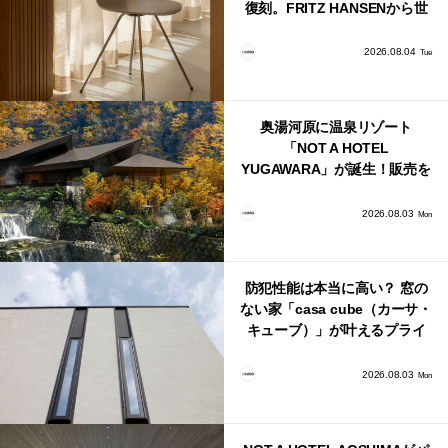
復刻。FRITZ HANSENから世
界で唯一、日本で発売開始！
2026.08.04
Tue
奥湯河原に温泉リゾート
「NOT A HOTEL
YUGAWARA」が誕生！販売を
日本・海外同時に開始！
2026.08.03
Mon
防犯性能は本当に高い？ 窓の
ない家「casa cube（カーサ・
キューブ）」が叶えるプライ
バシーと安心感の正体
2026.08.03
Mon