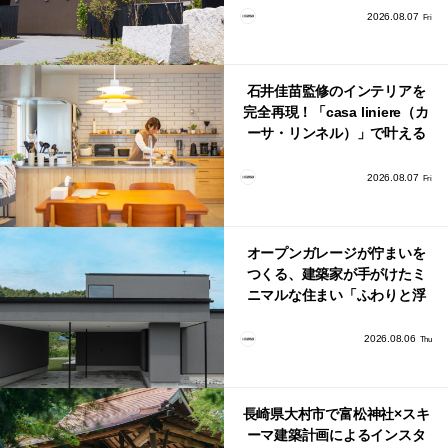
2026.08.07
Fri
石井佳苗監修のインテリアを
完全再現！「casa liniere（カ
ーサ・リンネル）」で叶える
北欧ナチュラルな部屋づく
り。
2026.08.07
Fri
オープンガレージが佇まいを
つくる、建築家が手がけたミ
ニマルな住まい「ふわりと浮
かび上がる住まい」
2026.08.06
Thu
長崎県大村市で富松神社×スキ
ーマ建築計画によるインスタ