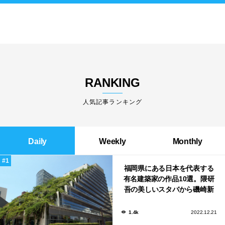
RANKING
人気記事ランキング
Daily
Weekly
Monthly
福岡県にある日本を代表する
有名建築家の作品10選。隈研
吾の美しいスタバから磯崎新
による鮨屋まで！
1.4k
2022.12.21