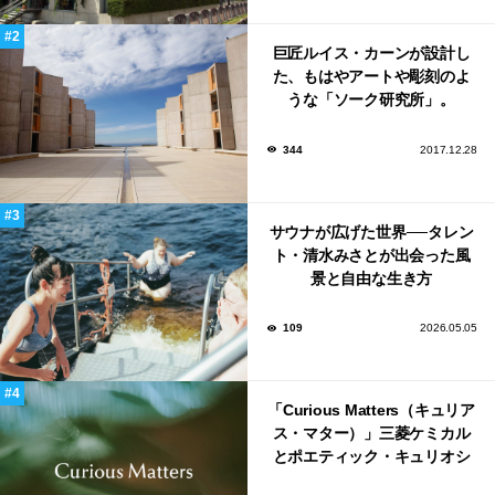
巨匠ルイス・カーンが設計し
た、もはやアートや彫刻のよ
うな「ソーク研究所」。
344
2017.12.28
サウナが広げた世界──タレン
ト・清水みさとが出会った風
景と自由な生き方
109
2026.05.05
「Curious Matters（キュリア
ス・マター）」三菱ケミカル
とポエティック・キュリオシ
ティがタッグ。ミラノデザイ