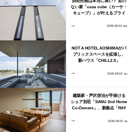
防犯性能は本当に高い？ 窓の
ない家「casa cube（カーサ・
キューブ）」が叶えるプライ
バシーと安心感の正体
2026.08.03
Mon
NOT A HOTEL AOSHIMAがパ
ブリックスペースを拡張し、
新ハウス「CHILL2.0」
「COAST」が開業！
2026.08.02
Sun
建築家・芦沢啓治が手掛ける
シェア別荘「SANU 2nd Home
Co-Owners」、新拠点「RAY
館山」が販売開始
2026.08.01
Sat