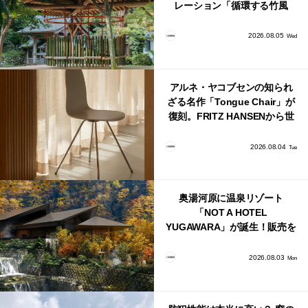
レーション「循環する竹風
鈴」が公開！
2026.08.05
Wed
アルネ・ヤコブセンの知られ
ざる名作「Tongue Chair」が
復刻。FRITZ HANSENから世
界で唯一、日本で発売開始！
2026.08.04
Tue
奥湯河原に温泉リゾート
「NOT A HOTEL
YUGAWARA」が誕生！販売を
日本・海外同時に開始！
2026.08.03
Mon