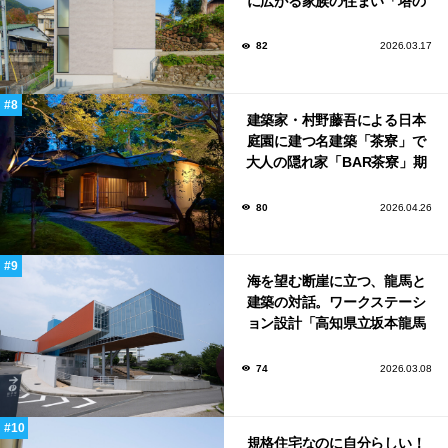
に広がる家族の住まい「塔の
家」
82
2026.03.17
建築家・村野藤吾による日本
庭園に建つ名建築「茶寮」で
大人の隠れ家「BAR茶寮」期
日限定でOPEN！
80
2026.04.26
海を望む断崖に立つ、龍馬と
建築の対話。ワークステーシ
ョン設計「高知県立坂本龍馬
記念館」
74
2026.03.08
規格住宅なのに自分らしい！