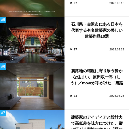
ンウィーク2026で初出展
97
2026.03.18
石川県・金沢市にある日本を
代表する有名建築家の美しい
建築作品10選
87
2022.02.22
裏路地の環境に寄り添う静か
な住まい。原田収一郎（し
う）／moarが手がけた「裏路
地の家」
83
2026.04.25
建築家のアイディアと設計力
で高低差を味方につけた、縦