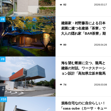
82
2026.03.17
建築家・村野藤吾による日本
庭園に建つ名建築「茶寮」で
大人の隠れ家「BAR茶寮」期
日限定でOPEN！
80
2026.04.26
海を望む断崖に立つ、龍馬と
建築の対話。ワークステーシ
ョン設計「高知県立坂本龍馬
記念館」
74
2026.03.08
規格住宅なのに自分らしい！
「casa cube（カーサ・キュー