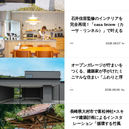
石井佳苗監修のインテリアを
完全再現！「casa liniere（カ
ーサ・リンネル）」で叶える
北欧ナチュラルな部屋づく
り。
2026.08.07
Fri
オープンガレージが佇まいを
つくる、建築家が手がけたミ
ニマルな住まい「ふわりと浮
かび上がる住まい」
2026.08.06
Thu
長崎県大村市で富松神社×スキ
ーマ建築計画によるインスタ
レーション「循環する竹風