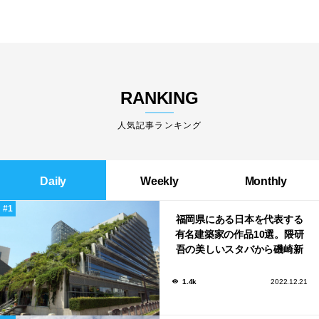
RANKING
人気記事ランキング
Daily
Weekly
Monthly
福岡県にある日本を代表する
有名建築家の作品10選。隈研
吾の美しいスタバから磯崎新
による鮨屋まで！
1.4k
2022.12.21