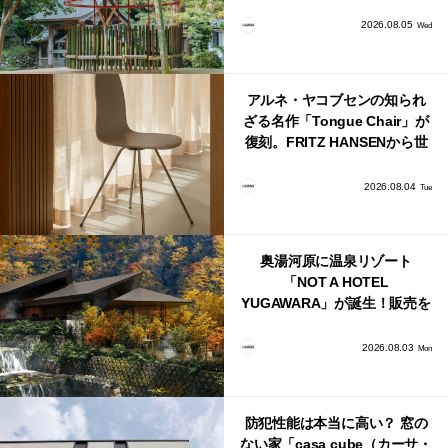
鈴」が公開！
2026.08.05
Wed
アルネ・ヤコブセンの知られ
ざる名作「Tongue Chair」が
復刻。FRITZ HANSENから世
界で唯一、日本で発売開始！
2026.08.04
Tue
奥湯河原に温泉リゾート
「NOT A HOTEL
YUGAWARA」が誕生！販売を
日本・海外同時に開始！
2026.08.03
Mon
防犯性能は本当に高い？ 窓の
ない家「casa cube（カーサ・