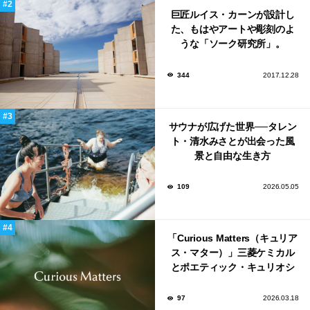
巨匠ルイス・カーンが設計し
た、もはやアートや彫刻のよ
うな「ソーク研究所」。
344
2017.12.28
サウナが広げた世界──タレン
ト・清水みさとが出会った風
景と自由な生き方
109
2026.05.05
「Curious Matters（キュリア
ス・マター）」三菱ケミカル
とポエティック・キュリオシ
ティがタッグ。ミラノデザイ
ンウィーク2026で初出展
97
2026.03.18