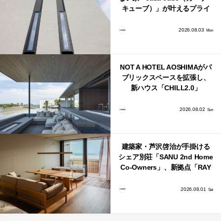
キューブ）」が叶えるプライ
バシーと安心感の正体
2026.08.03
Mon
NOT A HOTEL AOSHIMAがパ
ブリックスペースを拡張し、
新ハウス「CHILL2.0」
「COAST」が開業！
2026.08.02
Sun
建築家・芦沢啓治が手掛ける
シェア別荘「SANU 2nd Home
Co-Owners」、新拠点「RAY
館山」が販売開始
2026.08.01
Sat