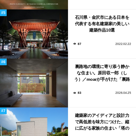
石川県・金沢市にある日本を
代表する有名建築家の美しい
建築作品10選
87
2022.02.22
裏路地の環境に寄り添う静か
な住まい。原田収一郎（し
う）／moarが手がけた「裏路
地の家」
83
2026.04.25
建築家のアイディアと設計力
で高低差を味方につけた、縦
に広がる家族の住まい「塔の
家」