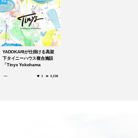
1
YADOKARIが仕掛ける高架
下タイニーハウス複合施設
「Tinys Yokohama
Hinodecho」4/28オープ
1
3,218
ン！