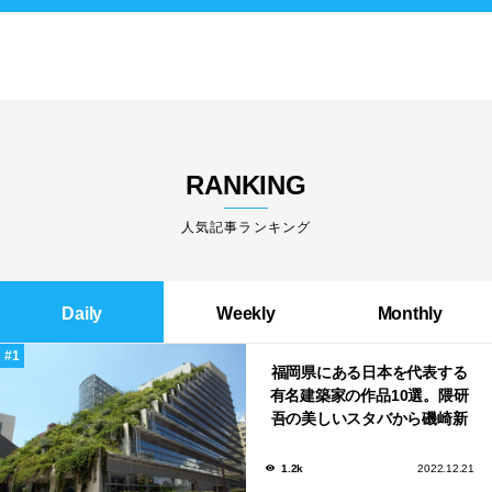
RANKING
人気記事ランキング
Daily
Weekly
Monthly
福岡県にある日本を代表する
有名建築家の作品10選。隈研
吾の美しいスタバから磯崎新
による鮨屋まで！
1.2k
2022.12.21