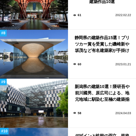
建築作品10選
61
2022.02.22
静岡県の建築作品15選！プリ
ツカー賞を受賞した磯崎新や
坂茂など有名建築家が手掛け
た美しい建築も多数！
60
2023.01.21
新潟県の建築10選！隈研吾や
前川國男、原広司による、地
元地域に馴染む至極の建築揃
い！
58
2024.04.03
デザインと性能の両立。規格