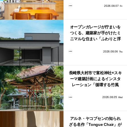
り。
2026.08.07
Fri
オープンガレージが佇まいを
つくる、建築家が手がけたミ
ニマルな住まい「ふわりと浮
かび上がる住まい」
2026.08.06
Thu
長崎県大村市で富松神社×スキ
ーマ建築計画によるインスタ
レーション「循環する竹風
鈴」が公開！
2026.08.05
Wed
アルネ・ヤコブセンの知られ
ざる名作「Tongue Chair」が