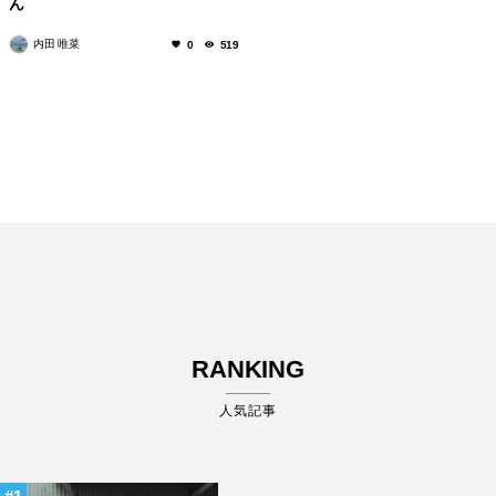
ん
内田 唯菜
0
519
RANKING
人気記事