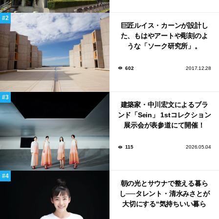
巨匠ルイス・カーンが設計し
た、もはやアートや彫刻のよ
うな「ソーク研究所」。
602
2017.12.28
建築家・中川宏文によるブラ
ンド「Sein」 1stコレクション
展示会が表参道にて開催！
115
2026.05.04
朝の光とサウナで整える暮ら
し──タレント・清水みさとが
大切にする“気持ちいい暮ら
し”