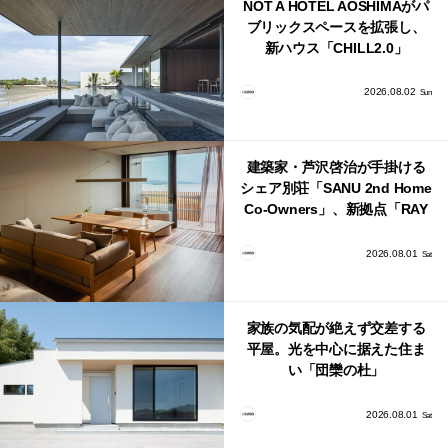
NOT A HOTEL AOSHIMAがパ
ブリックスペースを拡張し、
新ハウス「CHILL2.0」
「COAST」が開業！
2026.08.02
Sun
建築家・芦沢啓治が手掛ける
シェア別荘「SANU 2nd Home
Co-Owners」、新拠点「RAY
館山」が販売開始
2026.08.01
Sat
家族の気配が絶えず交差する
平屋。光を中心に据えた住ま
い「団欒の杜」
2026.08.01
Sat