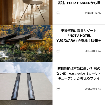
復刻。FRITZ HANSENから世
界で唯一、日本で発売開始！
2026.08.04
Tue
奥湯河原に温泉リゾート
「NOT A HOTEL
YUGAWARA」が誕生！販売を
日本・海外同時に開始！
2026.08.03
Mon
防犯性能は本当に高い？ 窓の
ない家「casa cube（カーサ・
キューブ）」が叶えるプライ
バシーと安心感の正体
2026.08.03
Mon