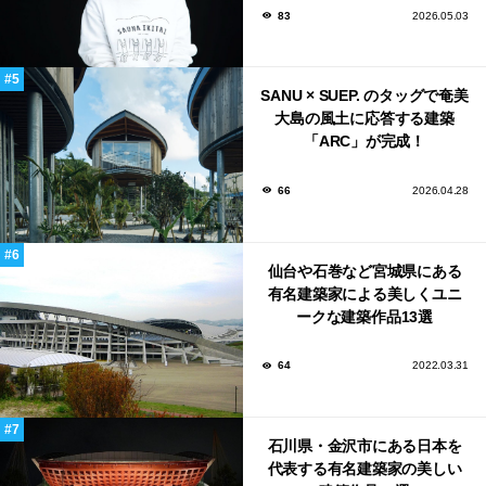
83
2026.05.03
SANU × SUEP. のタッグで奄美
大島の風土に応答する建築
「ARC」が完成！
66
2026.04.28
仙台や石巻など宮城県にある
有名建築家による美しくユニ
ークな建築作品13選
64
2022.03.31
石川県・金沢市にある日本を
代表する有名建築家の美しい