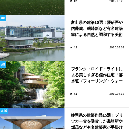
42
2019.06.23
富山県の建築10選！隈研吾や
内藤廣、磯崎新など有名建築
家による自然と調和する美術
館から、革新的な公共施設な
ど！
42
2025.09.01
フランク・ロイド・ライトに
よる美しすぎる傑作住宅「落
水荘（フォーリング・ウォー
ター）」
41
2019.07.13
静岡県の建築作品15選！プリ
ツカー賞を受賞した磯崎新や
坂茂など有名建築家が手掛け