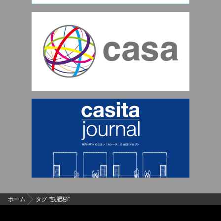
ホーム
タグ "飫肥杉"