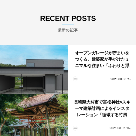
RECENT POSTS
最新の記事
オープンガレージが佇まいを
つくる、建築家が手がけたミ
ニマルな住まい「ふわりと浮
かび上がる住まい」
2026.08.06
Thu
長崎県大村市で富松神社×スキ
ーマ建築計画によるインスタ
レーション「循環する竹風
鈴」が公開！
2026.08.05
Wed