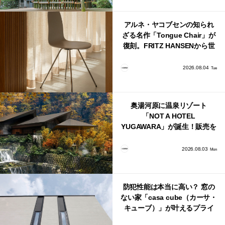
アルネ・ヤコブセンの知られ
ざる名作「Tongue Chair」が
復刻。FRITZ HANSENから世
界で唯一、日本で発売開始！
2026.08.04
Tue
奥湯河原に温泉リゾート
「NOT A HOTEL
YUGAWARA」が誕生！販売を
日本・海外同時に開始！
2026.08.03
Mon
防犯性能は本当に高い？ 窓の
ない家「casa cube（カーサ・
キューブ）」が叶えるプライ
バシーと安心感の正体