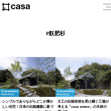
飫肥杉
casaamare
casaamare
2018.04.22
2016.05.23
シンプルでありながらどこか懐か
大工の伝統技術を受け継ぐ工場が
しい住宅！日本の伝統建築に基づ
考える「casa amare」の木材の