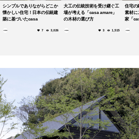
シンプルでありながらどこか
大工の伝統技術を受け継ぐ工
住宅の
懐かしい住宅！日本の伝統建
場が考える「casa amare」
素材に
築に基づいたcasa
の木材の選び方
家「cas
amare（カーサ・アマーレ）
7
3,026
3
1,515
の魅力