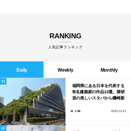
RANKING
人気記事ランキング
Daily
Weekly
Monthly
福岡県にある日本を代表する
有名建築家の作品10選。隈研
吾の美しいスタバから磯崎新
による鮨屋まで！
1.8k
2022.12.21