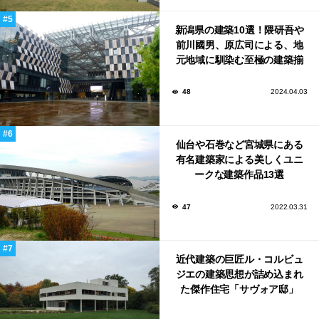
新潟県の建築10選！隈研吾や
前川國男、原広司による、地
元地域に馴染む至極の建築揃
い！
48
2024.04.03
仙台や石巻など宮城県にある
有名建築家による美しくユニ
ークな建築作品13選
47
2022.03.31
近代建築の巨匠ル・コルビュ
ジエの建築思想が詰め込まれ
た傑作住宅「サヴォア邸」