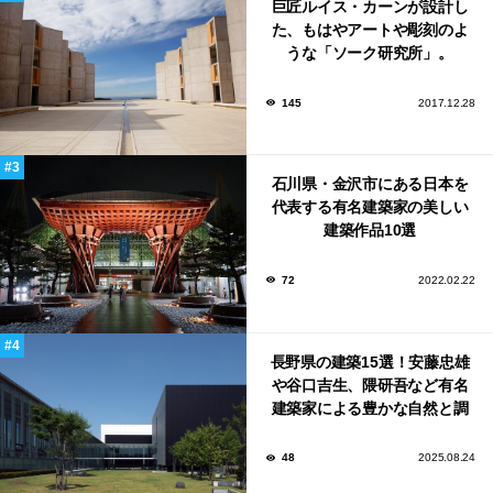
巨匠ルイス・カーンが設計し
た、もはやアートや彫刻のよ
うな「ソーク研究所」。
145
2017.12.28
石川県・金沢市にある日本を
代表する有名建築家の美しい
建築作品10選
72
2022.02.22
長野県の建築15選！安藤忠雄
や谷口吉生、隈研吾など有名
建築家による豊かな自然と調
和する美術館や公共施設！
48
2025.08.24