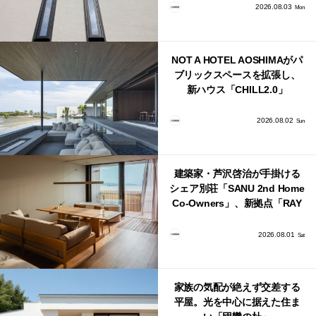
2026.08.03
Mon
NOT A HOTEL AOSHIMAがパ
ブリックスペースを拡張し、
新ハウス「CHILL2.0」
「COAST」が開業！
2026.08.02
Sun
建築家・芦沢啓治が手掛ける
シェア別荘「SANU 2nd Home
Co-Owners」、新拠点「RAY
館山」が販売開始
2026.08.01
Sat
家族の気配が絶えず交差する
平屋。光を中心に据えた住ま