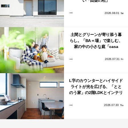
い「団欒の杜」
2026.08.01
Sat
土間とグリーンが寄り添う暮
らし。「BA＝場」で楽しむ、
家の中の小さな庭「casa
bago（カーサ・バーゴ）」
2026.07.31
Fri
L字のカウンターとハイサイド
ライトが光を広げる、「とと
のう家」の2階LDKとインテリ
ア
2026.07.30
Thu