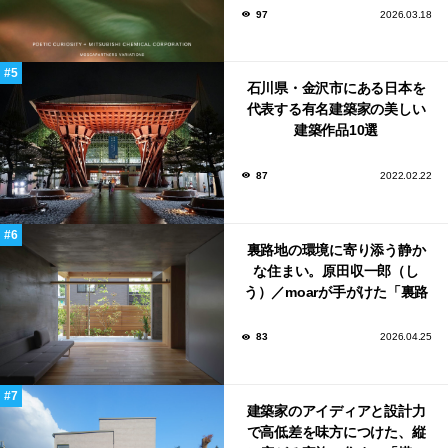
ンウィーク2026で初出展
97
2026.03.18
石川県・金沢市にある日本を
代表する有名建築家の美しい
建築作品10選
87
2022.02.22
裏路地の環境に寄り添う静か
な住まい。原田収一郎（し
う）／moarが手がけた「裏路
地の家」
83
2026.04.25
建築家のアイディアと設計力
で高低差を味方につけた、縦