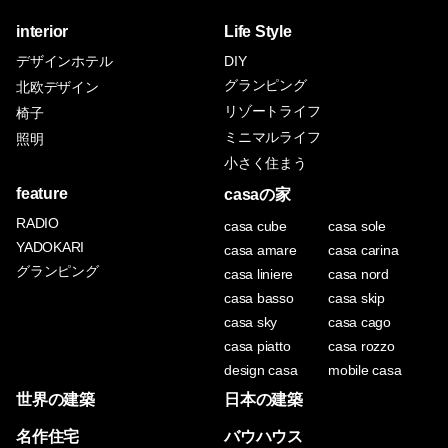
interior
Life Style
デザインホテル
DIY
グランピング
北欧デザイン
リゾートライフ
椅子
ミニマルライフ
照明
小さく住まう
feature
casaの家
RADIO
casa cube
casa sole
YADOKARI
casa amare
casa carina
グランピング
casa liniere
casa nord
casa basso
casa skip
casa sky
casa cago
casa piatto
casa rozzo
design casa
mobile casa
世界の建築
日本の建築
名作住宅
バウハウス