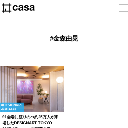
金森由晃
DESIGNART
2025.12.24
91会場に渡りのべ約25万人が来
場したDESIGNART TOKYO