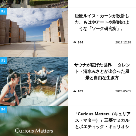
巨匠ルイス・カーンが設計し
た、もはやアートや彫刻のよ
うな「ソーク研究所」。
344
2017.12.28
サウナが広げた世界──タレン
ト・清水みさとが出会った風
景と自由な生き方
109
2026.05.05
「Curious Matters（キュリア
ス・マター）」三菱ケミカル
とポエティック・キュリオシ
ティがタッグ。ミラノデザイ