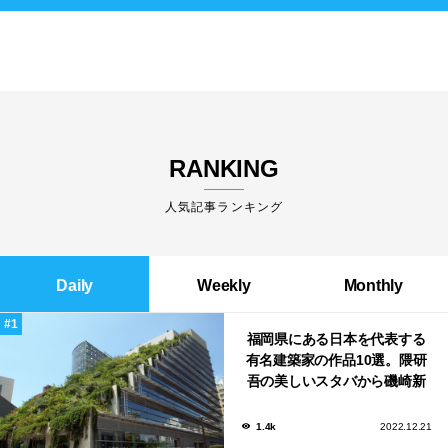
RANKING
人気記事ランキング
Daily
Weekly
Monthly
福岡県にある日本を代表する
有名建築家の作品10選。隈研
吾の美しいスタバから磯崎新
による鮨屋まで！
1.4k
2022.12.21