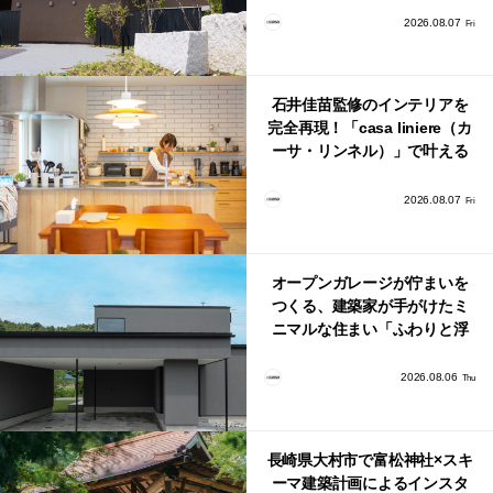
2026.08.07
Fri
石井佳苗監修のインテリアを
完全再現！「casa liniere（カ
ーサ・リンネル）」で叶える
北欧ナチュラルな部屋づく
り。
2026.08.07
Fri
オープンガレージが佇まいを
つくる、建築家が手がけたミ
ニマルな住まい「ふわりと浮
かび上がる住まい」
2026.08.06
Thu
長崎県大村市で富松神社×スキ
ーマ建築計画によるインスタ