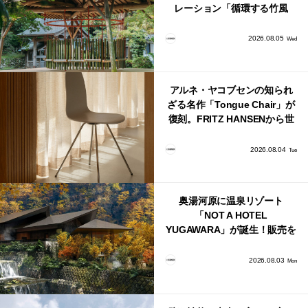
レーション「循環する竹風
鈴」が公開！
2026.08.05
Wed
アルネ・ヤコブセンの知られ
ざる名作「Tongue Chair」が
復刻。FRITZ HANSENから世
界で唯一、日本で発売開始！
2026.08.04
Tue
奥湯河原に温泉リゾート
「NOT A HOTEL
YUGAWARA」が誕生！販売を
日本・海外同時に開始！
2026.08.03
Mon