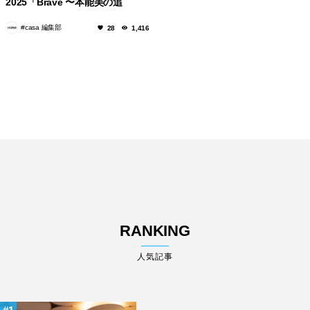
2025「Brave 〜本能美の追
求〜」
#casa 編集部
28
1,416
RANKING
人気記事