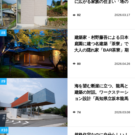
に広がる家族の住まい「塔の
家」
82
2026.03.17
建築家・村野藤吾による日本
庭園に建つ名建築「茶寮」で
大人の隠れ家「BAR茶寮」期
日限定でOPEN！
80
2026.04.26
海を望む断崖に立つ、龍馬と
建築の対話。ワークステーシ
ョン設計「高知県立坂本龍馬
記念館」
74
2026.03.08
規格住宅なのに自分らしい！