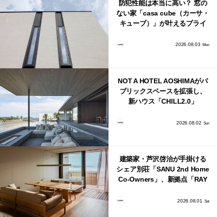
防犯性能は本当に高い？ 窓の
ない家「casa cube（カーサ・
キューブ）」が叶えるプライ
バシーと安心感の正体
2026.08.03
Mon
NOT A HOTEL AOSHIMAがパ
ブリックスペースを拡張し、
新ハウス「CHILL2.0」
「COAST」が開業！
2026.08.02
Sun
建築家・芦沢啓治が手掛ける
シェア別荘「SANU 2nd Home
Co-Owners」、新拠点「RAY
館山」が販売開始
2026.08.01
Sat