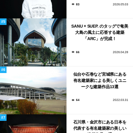
83
2026.05.03
SANU × SUEP. のタッグで奄美
大島の風土に応答する建築
「ARC」が完成！
66
2026.04.28
仙台や石巻など宮城県にある
有名建築家による美しくユニ
ークな建築作品13選
64
2022.03.31
石川県・金沢市にある日本を
代表する有名建築家の美しい