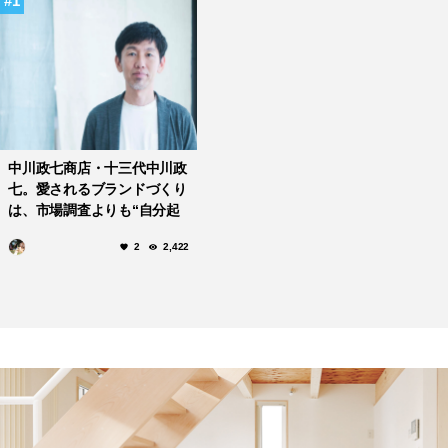
1
中川政七商店・十三代中川政
七。愛されるブランドづくり
は、市場調査よりも“自分起
点”で考えるところから。
2
2,422