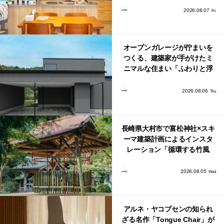
り。
2026.08.07
Fri
オープンガレージが佇まいを
つくる、建築家が手がけたミ
ニマルな住まい「ふわりと浮
かび上がる住まい」
2026.08.06
Thu
長崎県大村市で富松神社×スキ
ーマ建築計画によるインスタ
レーション「循環する竹風
鈴」が公開！
2026.08.05
Wed
アルネ・ヤコブセンの知られ
ざる名作「Tongue Chair」が