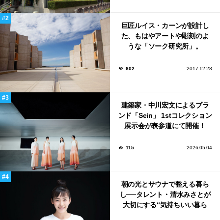
巨匠ルイス・カーンが設計し
た、もはやアートや彫刻のよ
うな「ソーク研究所」。
602
2017.12.28
建築家・中川宏文によるブラ
ンド「Sein」 1stコレクション
展示会が表参道にて開催！
115
2026.05.04
朝の光とサウナで整える暮ら
し──タレント・清水みさとが
大切にする“気持ちいい暮ら
し”