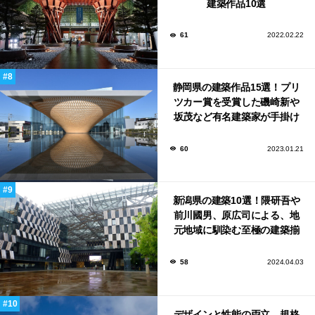
建築作品10選
61
2022.02.22
静岡県の建築作品15選！プリ
ツカー賞を受賞した磯崎新や
坂茂など有名建築家が手掛け
た美しい建築も多数！
60
2023.01.21
新潟県の建築10選！隈研吾や
前川國男、原広司による、地
元地域に馴染む至極の建築揃
い！
58
2024.04.03
デザインと性能の両立。規格