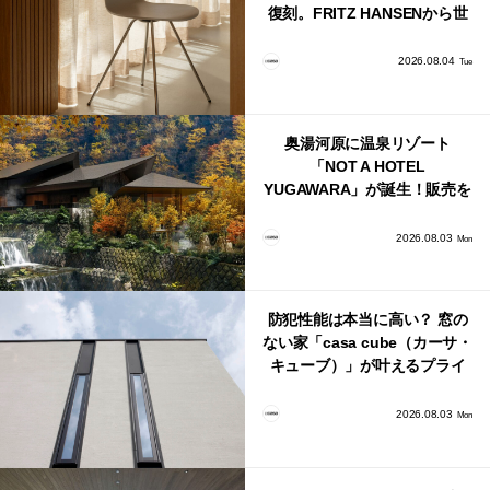
復刻。FRITZ HANSENから世
界で唯一、日本で発売開始！
2026.08.04
Tue
奥湯河原に温泉リゾート
「NOT A HOTEL
YUGAWARA」が誕生！販売を
日本・海外同時に開始！
2026.08.03
Mon
防犯性能は本当に高い？ 窓の
ない家「casa cube（カーサ・
キューブ）」が叶えるプライ
バシーと安心感の正体
2026.08.03
Mon