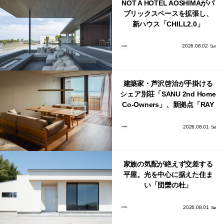
NOT A HOTEL AOSHIMAがパ
ブリックスペースを拡張し、
新ハウス「CHILL2.0」
「COAST」が開業！
2026.08.02
Sun
建築家・芦沢啓治が手掛ける
シェア別荘「SANU 2nd Home
Co-Owners」、新拠点「RAY
館山」が販売開始
2026.08.01
Sat
家族の気配が絶えず交差する
平屋。光を中心に据えた住ま
い「団欒の杜」
2026.08.01
Sat