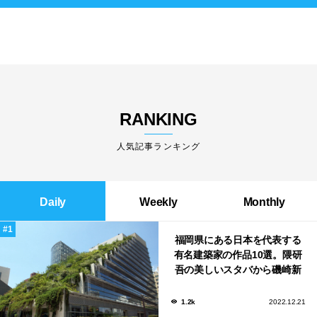
RANKING
人気記事ランキング
Daily
Weekly
Monthly
福岡県にある日本を代表する
有名建築家の作品10選。隈研
吾の美しいスタバから磯崎新
による鮨屋まで！
1.2k
2022.12.21