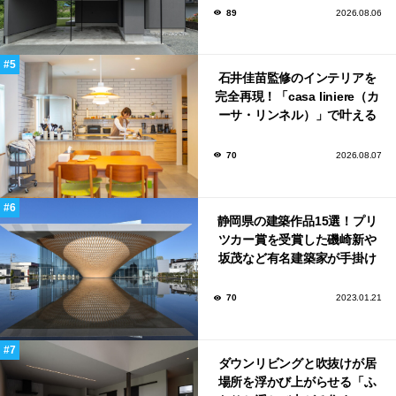
89
2026.08.06
石井佳苗監修のインテリアを
完全再現！「casa liniere（カ
ーサ・リンネル）」で叶える
北欧ナチュラルな部屋づく
り。
70
2026.08.07
静岡県の建築作品15選！プリ
ツカー賞を受賞した磯崎新や
坂茂など有名建築家が手掛け
た美しい建築も多数！
70
2023.01.21
ダウンリビングと吹抜けが居
場所を浮かび上がらせる「ふ