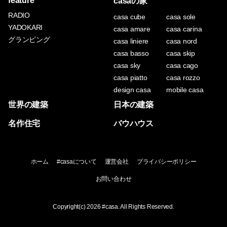
feature
casaの家
RADIO
casa cube
casa sole
YADOKARI
casa amare
casa carina
グランピング
casa liniere
casa nord
casa basso
casa skip
casa sky
casa cago
casa piatto
casa rozzo
design casa
mobile casa
世界の建築
日本の建築
名作住宅
バウハウス
ホーム
#casaについて
運営会社
プライバシーポリシー
お問い合わせ
Copyright(c) 2026
#casa
. All Rights Reserved.