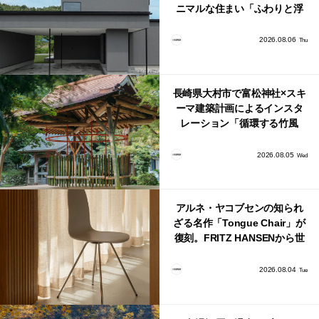
ニマルな住まい「ふわりと浮
かび上がる住まい」
2026.08.06
Thu
長崎県大村市で富松神社×スキ
ーマ建築計画によるインスタ
レーション「循環する竹風
鈴」が公開！
2026.08.05
Wed
アルネ・ヤコブセンの知られ
ざる名作「Tongue Chair」が
復刻。FRITZ HANSENから世
界で唯一、日本で発売開始！
2026.08.04
Tue