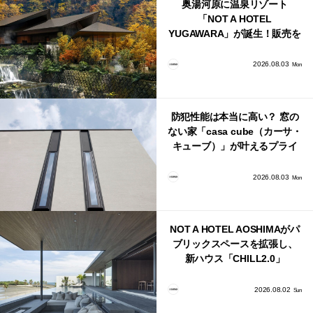
奥湯河原に温泉リゾート
「NOT A HOTEL
YUGAWARA」が誕生！販売を
日本・海外同時に開始！
2026.08.03
Mon
防犯性能は本当に高い？ 窓の
ない家「casa cube（カーサ・
キューブ）」が叶えるプライ
バシーと安心感の正体
2026.08.03
Mon
NOT A HOTEL AOSHIMAがパ
ブリックスペースを拡張し、
新ハウス「CHILL2.0」
「COAST」が開業！
2026.08.02
Sun