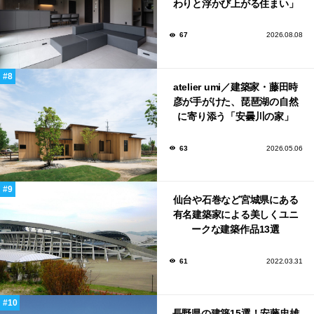
わりと浮かび上がる住まい」
のLDKとインテリア
67
2026.08.08
atelier umi／建築家・藤田時
彦が手がけた、琵琶湖の自然
に寄り添う「安曇川の家」
63
2026.05.06
仙台や石巻など宮城県にある
有名建築家による美しくユニ
ークな建築作品13選
61
2022.03.31
長野県の建築15選！安藤忠雄