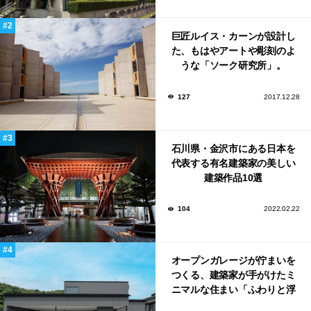
巨匠ルイス・カーンが設計し
た、もはやアートや彫刻のよ
うな「ソーク研究所」。
127
2017.12.28
石川県・金沢市にある日本を
代表する有名建築家の美しい
建築作品10選
104
2022.02.22
オープンガレージが佇まいを
つくる、建築家が手がけたミ
ニマルな住まい「ふわりと浮
かび上がる住まい」