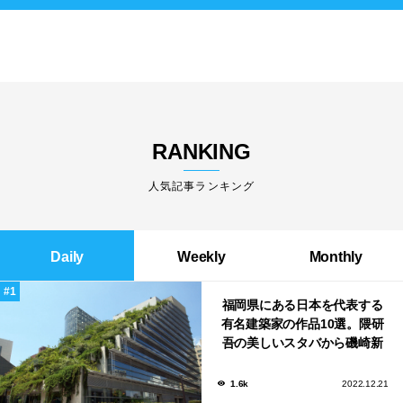
RANKING
人気記事ランキング
Daily
Weekly
Monthly
福岡県にある日本を代表する
有名建築家の作品10選。隈研
吾の美しいスタバから磯崎新
による鮨屋まで！
1.6k
2022.12.21