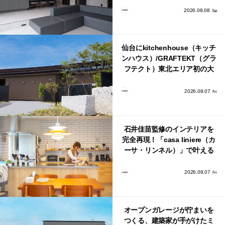
2026.08.08
Sat
仙台にkitchenhouse（キッチ
ンハウス）/GRAFTEKT（グラ
フテクト）東北エリア初の大
型ショールームがオープン！
2026.08.07
Fri
石井佳苗監修のインテリアを
完全再現！「casa liniere（カ
ーサ・リンネル）」で叶える
北欧ナチュラルな部屋づく
り。
2026.08.07
Fri
オープンガレージが佇まいを
つくる、建築家が手がけたミ