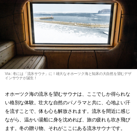
Via :
冬には「流氷サウナ」に！雄大なオホーツク海と知床の大自然を望むデザ
インサウナが誕生！
オホーツク海の流氷を望むサウナは、ここでしか得られな
い格別な体験。壮大な自然のパノラマと共に、心地よい汗
を流すことで、体も心も解放されます。流氷を間近に感じ
ながら、温かい湯船に身を沈めれば、旅の疲れも吹き飛び
ます。冬の贈り物、それがここにある流氷サウナです。