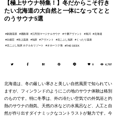
【極上サウナ特集！】冬だからこそ行き
たい北海道の大自然と一体になってとと
のうサウナ5選
釧路湿原
塘路湖
江丹別マージナルサウナ
十勝アヴァント
旭川
北海道
白銀荘
吹上温泉
知床
アヴァント
北こぶし知床
くったり温泉
北こぶし知床 ホテル＆リゾート
オホーツク海
THE GEEK
0
4,707
北海道は、冬の厳しい寒さと美しい自然風景で知られてい
ますが、フィンランドのようにこの地のサウナ体験は格別
のものです。特に冬季は、外の冷たい空気での外気浴と灼
熱のサウナの熱気、天然の水などの水風呂など、人工と自
然が作り出すダイナミックなコントラストが魅力です。今