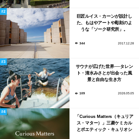
巨匠ルイス・カーンが設計し
た、もはやアートや彫刻のよ
うな「ソーク研究所」。
344
2017.12.28
サウナが広げた世界──タレン
ト・清水みさとが出会った風
景と自由な生き方
109
2026.05.05
「Curious Matters（キュリア
ス・マター）」三菱ケミカル
とポエティック・キュリオシ
ティがタッグ。ミラノデザイ