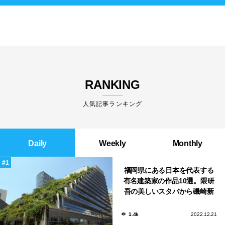
RANKING
人気記事ランキング
Daily
Weekly
Monthly
福岡県にある日本を代表する
有名建築家の作品10選。隈研
吾の美しいスタバから磯崎新
による鮨屋まで！
1.4k
2022.12.21