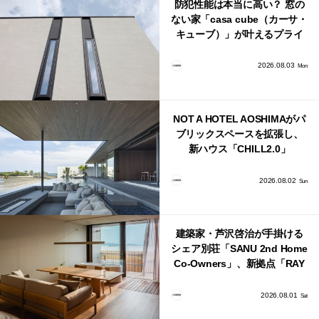
防犯性能は本当に高い？ 窓の
ない家「casa cube（カーサ・
キューブ）」が叶えるプライ
バシーと安心感の正体
2026.08.03
Mon
NOT A HOTEL AOSHIMAがパ
ブリックスペースを拡張し、
新ハウス「CHILL2.0」
「COAST」が開業！
2026.08.02
Sun
建築家・芦沢啓治が手掛ける
シェア別荘「SANU 2nd Home
Co-Owners」、新拠点「RAY
館山」が販売開始
2026.08.01
Sat