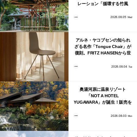
レーション「循環する竹風
鈴」が公開！
2026.08.05
Wed
アルネ・ヤコブセンの知られ
ざる名作「Tongue Chair」が
復刻。FRITZ HANSENから世
界で唯一、日本で発売開始！
2026.08.04
Tue
奥湯河原に温泉リゾート
「NOT A HOTEL
YUGAWARA」が誕生！販売を
日本・海外同時に開始！
2026.08.03
Mon