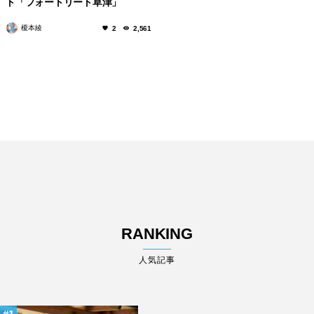
ト「フォートリート草津」
榎本綾
2
2,561
RANKING
人気記事