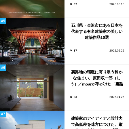
ンウィーク2026で初出展
97
2026.03.18
石川県・金沢市にある日本を
代表する有名建築家の美しい
建築作品10選
87
2022.02.22
裏路地の環境に寄り添う静か
な住まい。原田収一郎（し
う）／moarが手がけた「裏路
地の家」
83
2026.04.25
建築家のアイディアと設計力
で高低差を味方につけた、縦