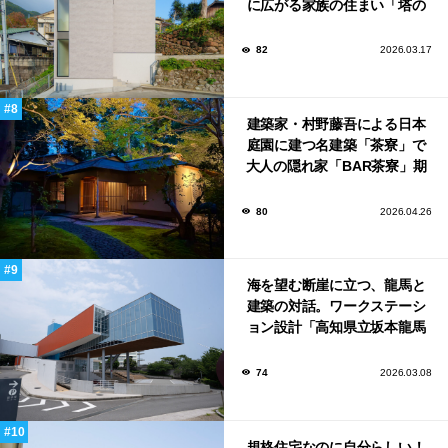
に広がる家族の住まい「塔の
家」
82
2026.03.17
建築家・村野藤吾による日本
庭園に建つ名建築「茶寮」で
大人の隠れ家「BAR茶寮」期
日限定でOPEN！
80
2026.04.26
海を望む断崖に立つ、龍馬と
建築の対話。ワークステーシ
ョン設計「高知県立坂本龍馬
記念館」
74
2026.03.08
規格住宅なのに自分らしい！