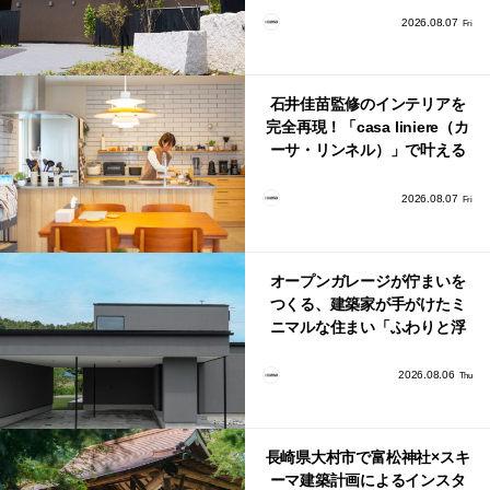
2026.08.07
Fri
石井佳苗監修のインテリアを
完全再現！「casa liniere（カ
ーサ・リンネル）」で叶える
北欧ナチュラルな部屋づく
り。
2026.08.07
Fri
オープンガレージが佇まいを
つくる、建築家が手がけたミ
ニマルな住まい「ふわりと浮
かび上がる住まい」
2026.08.06
Thu
長崎県大村市で富松神社×スキ
ーマ建築計画によるインスタ