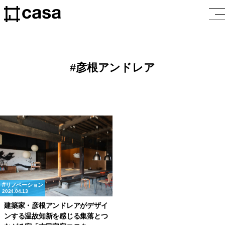
彦根アンドレア
リノベーション
2024.04.13
建築家・彦根アンドレアがデザイ
ンする温故知新を感じる集落とつ