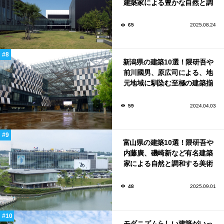
建築家による豊かな自然と調
和する美術館や公共施設！
65
2025.08.24
新潟県の建築10選！隈研吾や
前川國男、原広司による、地
元地域に馴染む至極の建築揃
い！
59
2024.04.03
富山県の建築10選！隈研吾や
内藤廣、磯崎新など有名建築
家による自然と調和する美術
館から、革新的な公共施設な
ど！
48
2025.09.01
モダニズムらしい建築がいっ