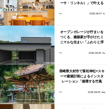
ーサ・リンネル）」で叶える
北欧ナチュラルな部屋づく
り。
2026.08.07
Fri
オープンガレージが佇まいを
つくる、建築家が手がけたミ
ニマルな住まい「ふわりと浮
かび上がる住まい」
2026.08.06
Thu
長崎県大村市で富松神社×スキ
ーマ建築計画によるインスタ
レーション「循環する竹風
鈴」が公開！
2026.08.05
Wed