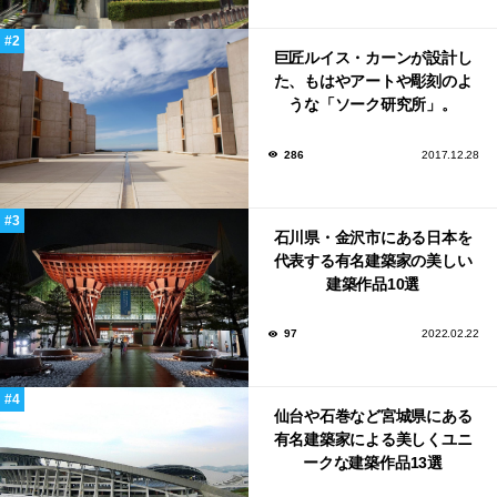
巨匠ルイス・カーンが設計し
た、もはやアートや彫刻のよ
うな「ソーク研究所」。
286
2017.12.28
石川県・金沢市にある日本を
代表する有名建築家の美しい
建築作品10選
97
2022.02.22
仙台や石巻など宮城県にある
有名建築家による美しくユニ
ークな建築作品13選