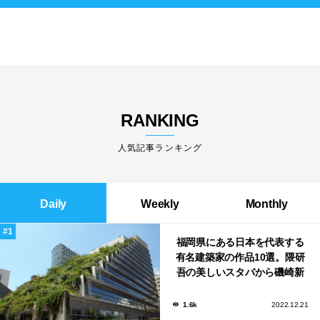
RANKING
人気記事ランキング
Daily
Weekly
Monthly
福岡県にある日本を代表する
有名建築家の作品10選。隈研
吾の美しいスタバから磯崎新
による鮨屋まで！
1.6k
2022.12.21