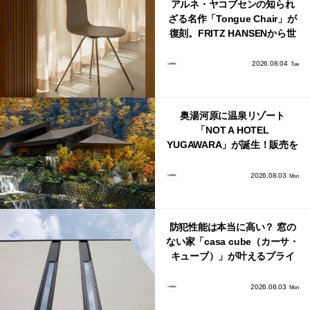
アルネ・ヤコブセンの知られ
ざる名作「Tongue Chair」が
復刻。FRITZ HANSENから世
界で唯一、日本で発売開始！
2026.08.04
Tue
奥湯河原に温泉リゾート
「NOT A HOTEL
YUGAWARA」が誕生！販売を
日本・海外同時に開始！
2026.08.03
Mon
防犯性能は本当に高い？ 窓の
ない家「casa cube（カーサ・
キューブ）」が叶えるプライ
バシーと安心感の正体
2026.08.03
Mon