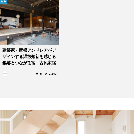
1
建築家・彦根アンドレアがデ
ザインする温故知新を感じる
集落とつながる宿「古民家宿
コロク」
5
2,150