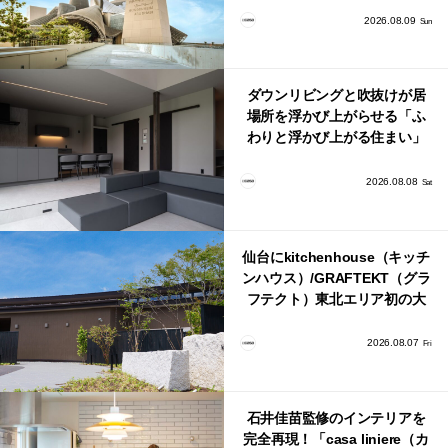
2026.08.09
Sun
ダウンリビングと吹抜けが居
場所を浮かび上がらせる「ふ
わりと浮かび上がる住まい」
のLDKとインテリア
2026.08.08
Sat
仙台にkitchenhouse（キッチ
ンハウス）/GRAFTEKT（グラ
フテクト）東北エリア初の大
型ショールームがオープン！
2026.08.07
Fri
石井佳苗監修のインテリアを
完全再現！「casa liniere（カ