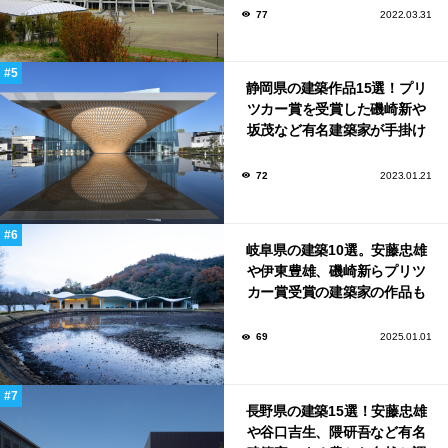
77
2022.03.31
静岡県の建築作品15選！プリ
ツカー賞を受賞した磯崎新や
坂茂など有名建築家が手掛け
た美しい建築も多数！
72
2023.01.21
岐阜県の建築10選。安藤忠雄
や伊東豊雄、磯崎新らプリツ
カー賞受賞の建築家の作品も
いっぱい！
69
2025.01.01
長野県の建築15選！安藤忠雄
や谷口吉生、隈研吾など有名