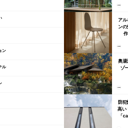
「
鈴
い
アル
ンの
作
Ch
FRI
ョン
ら世
奥湯
本
テル
ゾー
YU
ン
誕
本・
防犯
高い
「ca
ー