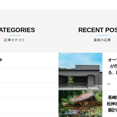
ATEGORIES
RECENT PO
最新の記事
e
オー
が
る、
けた
まい
か
長崎
松神
築計
ス