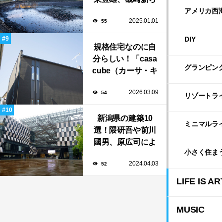
プリツカー賞受賞
アメリカ西
2025.01.01
55
の建築家の作品も
いっぱい！
DIY
規格住宅なのに自
分らしい！「casa
グランピン
cube（カーサ・キ
ューブ）」のカス
2026.03.09
54
タマイズと暮らし
リゾートラ
のアイデア集
新潟県の建築10
ミニマルラ
選！隈研吾や前川
國男、原広司によ
小さく住ま
る、地元地域に馴
2024.04.03
52
染む至極の建築揃
い！
LIFE IS AR
MUSIC