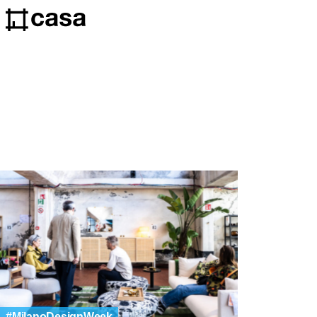
MilanoDesignWeek