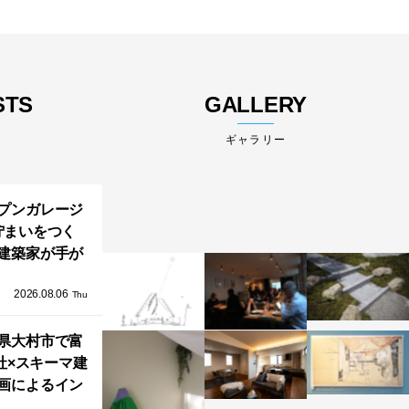
STS
GALLERY
ギャラリー
プンガレージ
佇まいをつく
建築家が手が
ミニマルな住
2026.08.06
「ふわりと浮
Thu
び上がる住ま
県大村市で富
い」
社×スキーマ建
画によるイン
タレーション