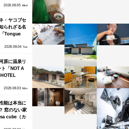
2026.08.05
循環する竹風
Wed
」が公開！
ネ・ヤコブセ
知られざる名
「Tongue
air」が復刻。
2026.08.04
TZ HANSENか
Tue
界で唯一、日
河原に温泉リ
で発売開始！
ト「NOT A
HOTEL
GAWARA」が
2026.08.03
生！販売を日
Mon
海外同時に開
性能は本当に
始！
？ 窓のない家
sa cube（カ
サ・キュー