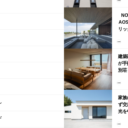
ブ）
ライ
NO
AO
リッ
拡張
「C
「C
建築
が手
別荘「
Own
「R
家族
し
ず交
光を
ド
住