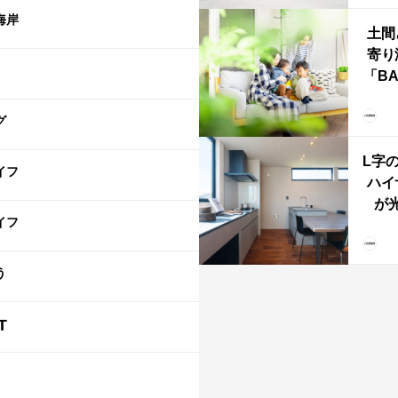
海岸
土間
寄り
「B
む、
な
グ
ba
L字
イフ
ハイ
が
イフ
「と
階L
う
T