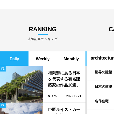
RANKING
C
人気記事ランキング
architectur
Daily
Weekly
Monthly
世界の建築
福岡県にある日本
を代表する有名建
築家の作品10選。
日本の建築
隈研吾の美しいス
2022.12.21
1.7k
タバから磯崎新に
名作住宅
よる鮨屋まで！
巨匠ルイス・カー