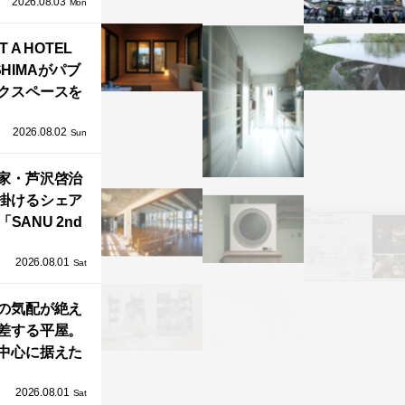
2026.08.03
」が叶えるプ
Mon
バシーと安心
T A HOTEL
感の正体
SHIMAがパブ
クスペースを
し、新ハウス
2026.08.02
HILL2.0」
Sun
OAST」が開
家・芦沢啓治
業！
掛けるシェア
SANU 2nd
Home Co-
2026.08.01
ers」、新拠点
Sat
AY 館山」が販
の気配が絶え
売開始
差する平屋。
中心に据えた
まい「団欒の
2026.08.01
杜」
Sat