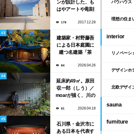
ンが設計した、も
バウハウス
はやアートや彫刻
のような「ソーク
理想の住ま
2017.12.28
178
研究所」。
interior
建築家・村野藤吾
による日本庭園に
建つ名建築「茶
リノベーシ
寮」で大人の隠れ
2026.04.26
84
家「BAR茶寮」期
デザインホ
日限定でOPEN！
延床約49㎡。原田
北欧デザイ
収一郎（しう）／
moarが描く、川の
風景とゆるやかに
sauna
2026.04.18
81
つながる住まい
「樋井川の庭」
furniture
石川県・金沢市に
ある日本を代表す