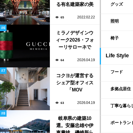
る有名建築家の美
グッズ
しい建築作品10選
2022.02.22
65
照明
ミラノデザインウ
椅子
ィーク2026・フォ
ーリサローネで
「Gucci
Life Style
2026.04.19
64
Memoria」展が開
催！
フード
コクヨが運営する
シェア型オフィス
多拠点居住
「MOV
KURAMAE」が
2026.04.19
63
YOHAK DESIGN
丁寧な暮ら
STUDIOのデザイ
ンで蔵前にオープ
岐阜県の建築10
ポートラン
選。安藤忠雄や伊
ン！
東豊雄、磯崎新ら