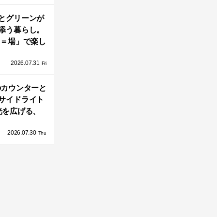
とグリーンが
添う暮らし。
A＝場」で楽し
家の中の小さ
2026.07.31
庭「casa
Fri
go（カーサ・バ
のカウンターと
ーゴ）」
サイドライト
光を広げる、
とのう家」の2
2026.07.30
DKとインテリ
Thu
ア