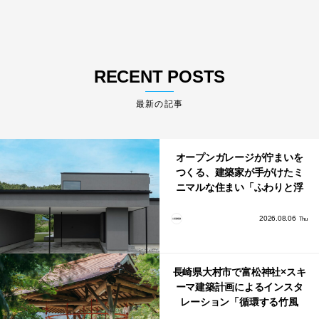
RECENT POSTS
最新の記事
オープンガレージが佇まいを
つくる、建築家が手がけたミ
ニマルな住まい「ふわりと浮
かび上がる住まい」
2026.08.06
Thu
長崎県大村市で富松神社×スキ
ーマ建築計画によるインスタ
レーション「循環する竹風
鈴」が公開！