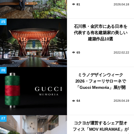
81
2026.04.18
石川県・金沢市にある日本を
代表する有名建築家の美しい
建築作品10選
65
2022.02.22
ミラノデザインウィーク
2026・フォーリサローネで
「Gucci Memoria」展が開
催！
64
2026.04.19
コクヨが運営するシェア型オ
フィス「MOV KURAMAE」が