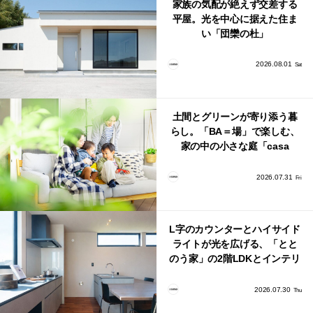
家族の気配が絶えず交差する
平屋。光を中心に据えた住ま
い「団欒の杜」
2026.08.01
Sat
土間とグリーンが寄り添う暮
らし。「BA＝場」で楽しむ、
家の中の小さな庭「casa
bago（カーサ・バーゴ）」
2026.07.31
Fri
L字のカウンターとハイサイド
ライトが光を広げる、「とと
のう家」の2階LDKとインテリ
ア
2026.07.30
Thu