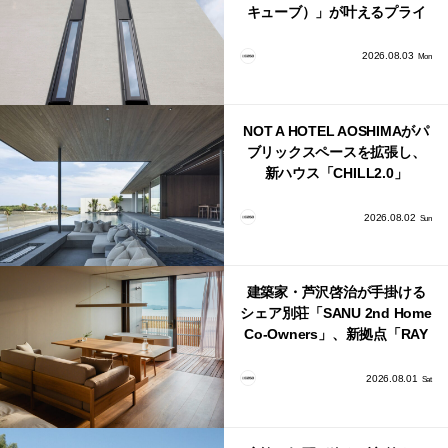
キューブ）」が叶えるプライ
バシーと安心感の正体
2026.08.03
Mon
NOT A HOTEL AOSHIMAがパ
ブリックスペースを拡張し、
新ハウス「CHILL2.0」
「COAST」が開業！
2026.08.02
Sun
建築家・芦沢啓治が手掛ける
シェア別荘「SANU 2nd Home
Co-Owners」、新拠点「RAY
館山」が販売開始
2026.08.01
Sat