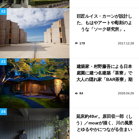
巨匠ルイス・カーンが設計し
た、もはやアートや彫刻のよ
うな「ソーク研究所」。
178
2017.12.28
建築家・村野藤吾による日本
庭園に建つ名建築「茶寮」で
大人の隠れ家「BAR茶寮」期
日限定でOPEN！
84
2026.04.26
延床約49㎡。原田収一郎（し
う）／moarが描く、川の風景
とゆるやかにつながる住まい
「樋井川の庭」