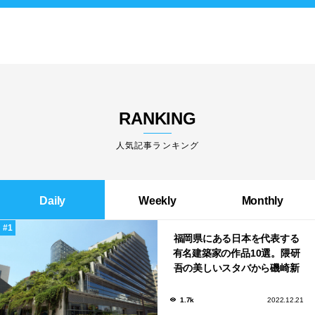
RANKING
人気記事ランキング
Daily
Weekly
Monthly
福岡県にある日本を代表する
有名建築家の作品10選。隈研
吾の美しいスタバから磯崎新
による鮨屋まで！
1.7k
2022.12.21