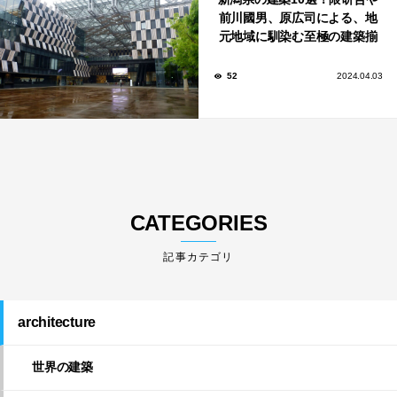
前川國男、原広司による、地
元地域に馴染む至極の建築揃
い！
52
2024.04.03
CATEGORIES
architecture
世界の建築