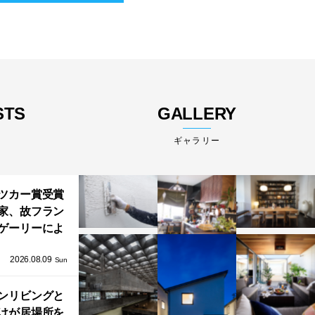
STS
GALLERY
ギャラリー
ツカー賞受賞
家、故フラン
ゲーリーによ
グッゲンハイ
2026.08.09
アブダビ」が
Sun
6年12月11日に
ンリビングと
開館
けが居場所を