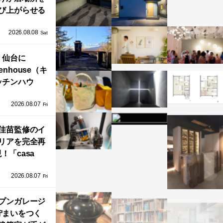
び上がらせる
わりと浮かび
2026.08.08
る住まい」の
Sat
Kとインテリア
仙台に
henhouse（キ
ッチンハウ
/GRAFTEKT
2026.08.07
ラフテクト）
Fri
エリア初の大
ョールームが
佳苗監修のイ
リアを完全再
オープン！
！「casa
iere（カーサ・
2026.08.07
ネル）」で叶
Fri
北欧ナチュラ
部屋づくり。
プンガレージ
佇まいをつく