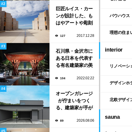
よる鮨屋まで！
巨匠ルイス・カー
ンが設計した、も
バウハウス
はやアートや彫刻
のような「ソーク
理想の住ま
2017.12.28
127
研究所」。
interior
石川県・金沢市に
ある日本を代表す
る有名建築家の美
リノベーシ
しい建築作品10選
2022.02.22
104
デザインホ
オープンガレージ
北欧デザイ
が佇まいをつく
る、建築家が手が
けたミニマルな住
sauna
2026.08.06
89
まい「ふわりと浮
かび上がる住ま