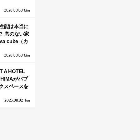
GAWARA」が
2026.08.03
生！販売を日
Mon
海外同時に開
性能は本当に
始！
？ 窓のない家
sa cube（カ
サ・キュー
2026.08.03
」が叶えるプ
Mon
バシーと安心
T A HOTEL
感の正体
SHIMAがパブ
クスペースを
し、新ハウス
2026.08.02
HILL2.0」
Sun
OAST」が開
業！