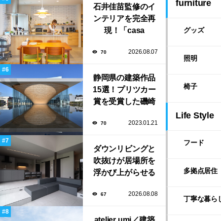
furniture
石井佳苗監修のイ
い」
ンテリアを完全再
現！「casa
グッズ
liniere（カーサ・
2026.08.07
70
リンネル）」で叶
照明
える北欧ナチュラ
ルな部屋づくり。
静岡県の建築作品
椅子
15選！プリツカー
賞を受賞した磯崎
新や坂茂など有名
Life Style
2023.01.21
70
建築家が手掛けた
美しい建築も多
フード
ダウンリビングと
数！
吹抜けが居場所を
多拠点居住
浮かび上がらせる
「ふわりと浮かび
2026.08.08
67
上がる住まい」の
丁寧な暮ら
LDKとインテリア
atelier umi／建築