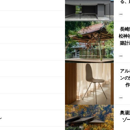
る、
けた
まい
か
長崎
松神
築計
ス
「
鈴
アル
ンの
作
Ch
FRI
ら世
奥湯
本
し
ゾー