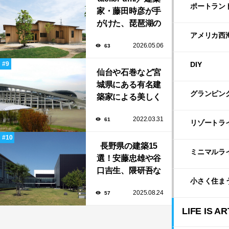
ポートラン
家・藤田時彦が手
がけた、琵琶湖の
自然に寄り添う
アメリカ西
2026.05.06
63
「安曇川の家」
DIY
仙台や石巻など宮
城県にある有名建
グランピン
築家による美しく
ユニークな建築作
2022.03.31
61
品13選
リゾートラ
長野県の建築15
ミニマルラ
選！安藤忠雄や谷
口吉生、隈研吾な
小さく住ま
ど有名建築家によ
2025.08.24
57
る豊かな自然と調
和する美術館や公
LIFE IS AR
共施設！