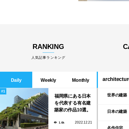
RANKING
C
人気記事ランキング
architectur
Daily
Weekly
Monthly
世界の建築
福岡県にある日本
を代表する有名建
築家の作品10選。
日本の建築
隈研吾の美しいス
2022.12.21
1.6k
タバから磯崎新に
名作住宅