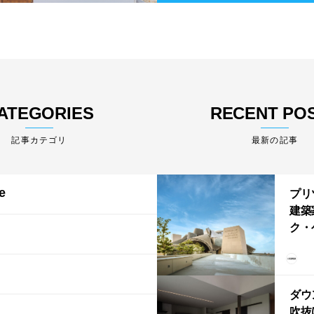
ATEGORIES
RECENT PO
最新の記事
e
プリ
建築
ク・
る「
ム・
202
ダウ
吹抜