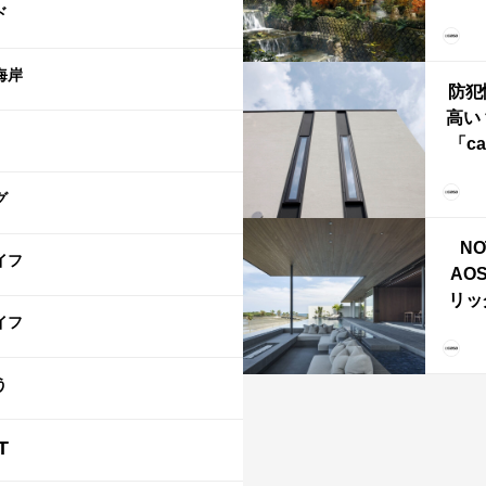
ド
YU
誕
本・
海岸
防犯
高い
「ca
ー
ブ）
グ
ライ
NO
イフ
AO
リッ
イフ
拡張
「C
「C
う
T