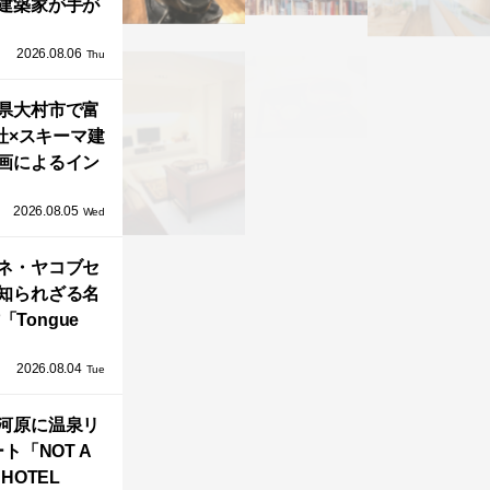
建築家が手が
ミニマルな住
2026.08.06
「ふわりと浮
Thu
び上がる住ま
県大村市で富
い」
社×スキーマ建
画によるイン
タレーション
2026.08.05
循環する竹風
Wed
」が公開！
ネ・ヤコブセ
知られざる名
「Tongue
air」が復刻。
2026.08.04
TZ HANSENか
Tue
界で唯一、日
河原に温泉リ
で発売開始！
ト「NOT A
HOTEL