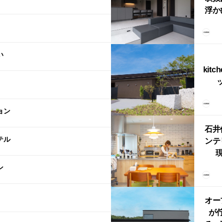
浮か
「ふ
上が
LD
い
kitc
ス）
（グ
ョン
東北
型シ
石井
テル
ンテ
現
lin
ン
リン
える
ルな
オー
が