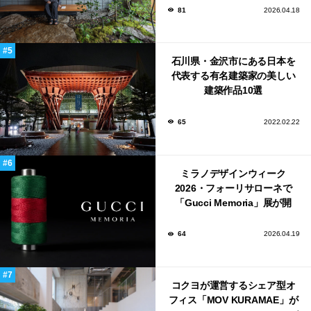
81
2026.04.18
石川県・金沢市にある日本を
代表する有名建築家の美しい
建築作品10選
65
2022.02.22
ミラノデザインウィーク
2026・フォーリサローネで
「Gucci Memoria」展が開
催！
64
2026.04.19
コクヨが運営するシェア型オ
フィス「MOV KURAMAE」が