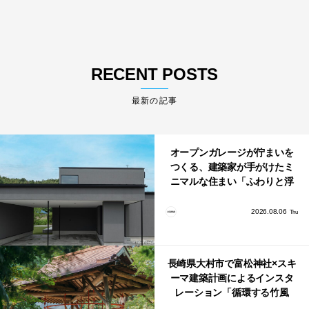
RECENT POSTS
最新の記事
オープンガレージが佇まいを
つくる、建築家が手がけたミ
ニマルな住まい「ふわりと浮
かび上がる住まい」
2026.08.06
Thu
長崎県大村市で富松神社×スキ
ーマ建築計画によるインスタ
レーション「循環する竹風
鈴」が公開！