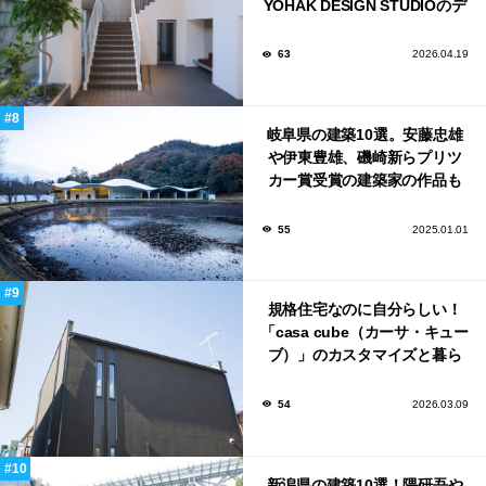
YOHAK DESIGN STUDIOのデ
ザインで蔵前にオープン！
63
2026.04.19
岐阜県の建築10選。安藤忠雄
や伊東豊雄、磯崎新らプリツ
カー賞受賞の建築家の作品も
いっぱい！
55
2025.01.01
規格住宅なのに自分らしい！
「casa cube（カーサ・キュー
ブ）」のカスタマイズと暮ら
しのアイデア集
54
2026.03.09
新潟県の建築10選！隈研吾や