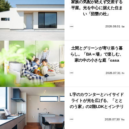
家族の気配が絶えず交差する
平屋。光を中心に据えた住ま
い「団欒の杜」
2026.08.01
Sat
土間とグリーンが寄り添う暮
らし。「BA＝場」で楽しむ、
家の中の小さな庭「casa
bago（カーサ・バーゴ）」
2026.07.31
Fri
L字のカウンターとハイサイド
ライトが光を広げる、「とと
のう家」の2階LDKとインテリ
ア
2026.07.30
Thu