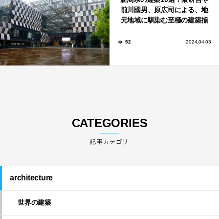
前川國男、原広司による、地
元地域に馴染む至極の建築揃
い！
52
2024.04.03
CATEGORIES
architecture
世界の建築