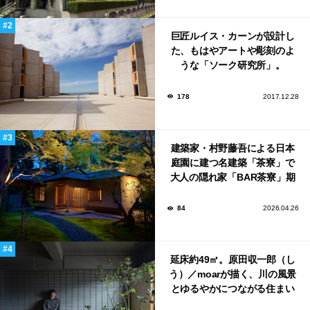
巨匠ルイス・カーンが設計し
た、もはやアートや彫刻のよ
うな「ソーク研究所」。
178
2017.12.28
建築家・村野藤吾による日本
庭園に建つ名建築「茶寮」で
大人の隠れ家「BAR茶寮」期
日限定でOPEN！
84
2026.04.26
延床約49㎡。原田収一郎（し
う）／moarが描く、川の風景
とゆるやかにつながる住まい
「樋井川の庭」