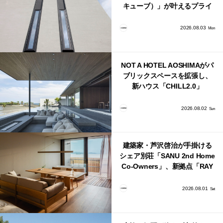
キューブ）」が叶えるプライ
バシーと安心感の正体
2026.08.03
Mon
NOT A HOTEL AOSHIMAがパ
ブリックスペースを拡張し、
新ハウス「CHILL2.0」
「COAST」が開業！
2026.08.02
Sun
建築家・芦沢啓治が手掛ける
シェア別荘「SANU 2nd Home
Co-Owners」、新拠点「RAY
館山」が販売開始
2026.08.01
Sat