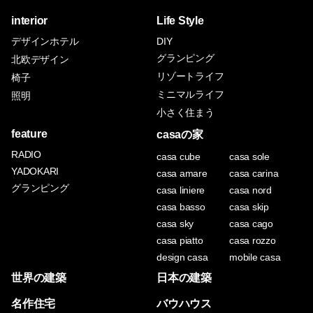
interior
Life Style
デザインホテル
DIY
グランピング
北欧デザイン
リゾートライフ
椅子
ミニマルライフ
照明
小さく住まう
feature
casaの家
RADIO
casa cube
casa sole
YADOKARI
casa amare
casa carina
グランピング
casa liniere
casa nord
casa basso
casa skip
casa sky
casa cago
casa piatto
casa rozzo
design casa
mobile casa
世界の建築
日本の建築
名作住宅
バウハウス