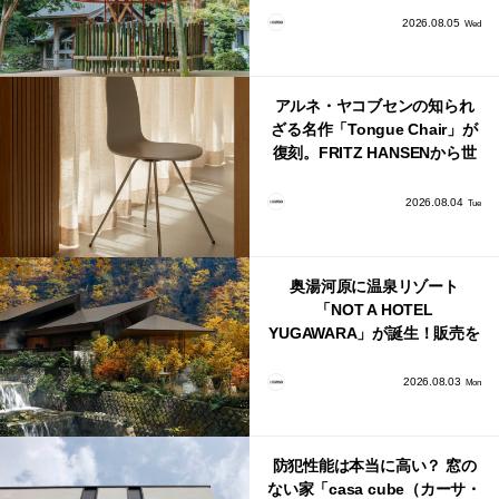
2026.08.05
Wed
アルネ・ヤコブセンの知られ
ざる名作「Tongue Chair」が
復刻。FRITZ HANSENから世
界で唯一、日本で発売開始！
2026.08.04
Tue
奥湯河原に温泉リゾート
「NOT A HOTEL
YUGAWARA」が誕生！販売を
日本・海外同時に開始！
2026.08.03
Mon
防犯性能は本当に高い？ 窓の
ない家「casa cube（カーサ・