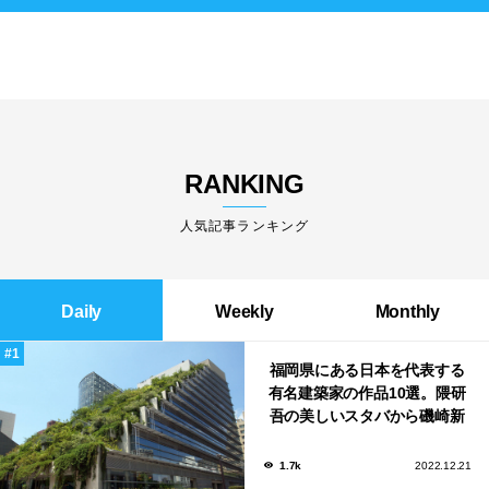
RANKING
人気記事ランキング
Daily
Weekly
Monthly
福岡県にある日本を代表する
有名建築家の作品10選。隈研
吾の美しいスタバから磯崎新
による鮨屋まで！
1.7k
2022.12.21